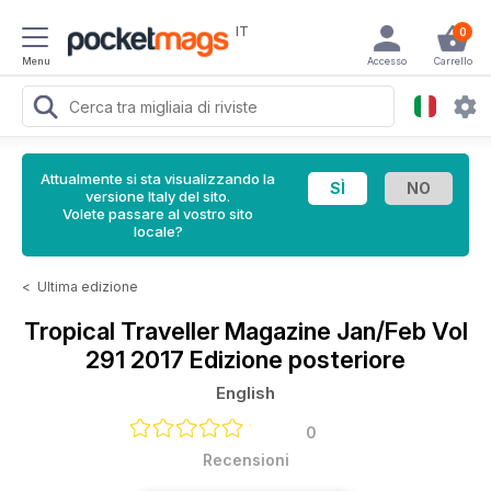
IT
0
Menu
Accesso
Carrello
Attualmente si sta visualizzando la
versione Italy del sito.
Volete passare al vostro sito
locale?
<
Ultima edizione
Tropical Traveller Magazine
Jan/Feb Vol
291 2017 Edizione posteriore
English
0
Recensioni