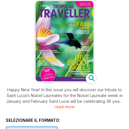
Happy New Year! In this issue you will discover our tribute to
Saint Lucia’s Nobel Laureates for the Nobel Laureate week in
January and February Saint Lucia will be celebrating 38 years
read more
of independence! In this issue you will also find Alwyn St.
Omer, a talented Saint Lucian artist. And, as always in every
issue we have maps, guides on restaurants and tours to make
SELEZIONARE IL FORMATO:
your holiday in Saint Lucia an exciting one!