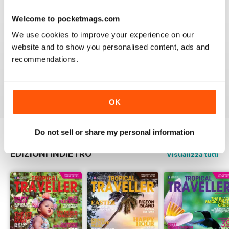
3
0
Welcome to pocketmags.com
2
0
We use cookies to improve your experience on our
1
0
website and to show you personalised content, ads and
recommendations.
VISUALIZZA LE RECENSIONI
OK
Do not sell or share my personal information
EDIZIONI INDIETRO
Visualizza tutti