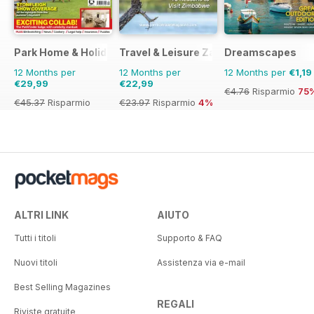
Park Home & Holiday Living
Travel & Leisure Zambia & Zimbabwe
Dreamscapes
12 Months per
12 Months per
12 Months per
€1,19
€29,99
€22,99
€4.76
Risparmio
75
€45.37
Risparmio
€23.97
Risparmio
4%
34%
ALTRI LINK
AIUTO
Tutti i titoli
Supporto & FAQ
Nuovi titoli
Assistenza via e-mail
Best Selling Magazines
REGALI
Riviste gratuite