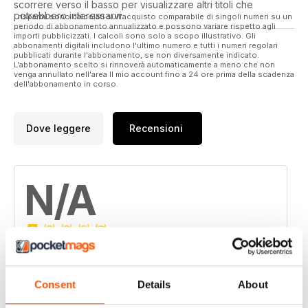
scorrere verso il basso per visualizzare altri titoli che
potrebbero interessarvi.
I risparmi sono calcolati sull'acquisto comparabile di singoli numeri su un
periodo di abbonamento annualizzato e possono variare rispetto agli
importi pubblicizzati. I calcoli sono solo a scopo illustrativo. Gli
abbonamenti digitali includono l'ultimo numero e tutti i numeri regolari
pubblicati durante l'abbonamento, se non diversamente indicato.
L'abbonamento scelto si rinnoverà automaticamente a meno che non
venga annullato nell'area Il mio account fino a 24 ore prima della scadenza
dell'abbonamento in corso.
Dove leggere
Recensioni
N/A
Basato su 0 Recensioni dei clienti
5
0
Consent
Details
About
4
0