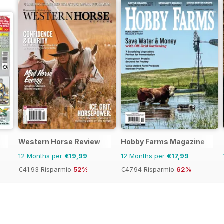
Western Horse Review
Hobby Farms Magazine
12 Months per
€19,99
12 Months per
€17,99
€41.93
Risparmio
52%
€47.94
Risparmio
62%