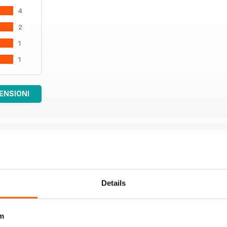
4
2
1
1
ENSIONI
Details
m