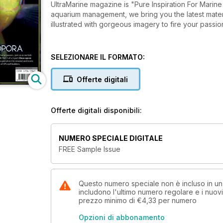
UltraMarine magazine is "Pure Inspiration For Marine Hobbyists". From reef-related
aquarium management, we bring you the latest material, beginner to advanced, from top experts in the field - all
illustrated with gorgeous imagery to fire your passion
SELEZIONARE IL FORMATO:
Offerte digitali
Offerte digitali disponibili:
NUMERO SPECIALE DIGITALE
FREE Sample Issue
Questo numero speciale non è incluso in u
includono l'ultimo numero regolare e i nuov
prezzo minimo di
€4,33
per numero
Opzioni di abbonamento