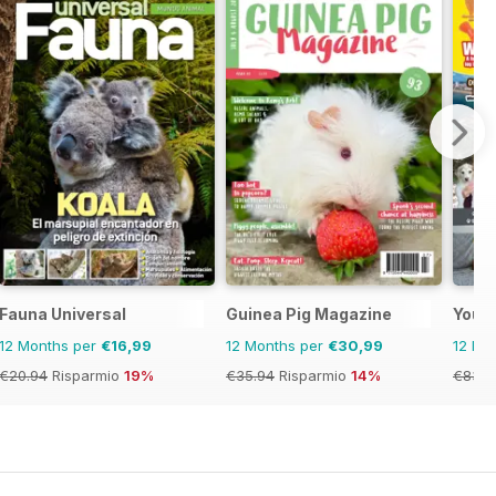
Fauna Universal
Guinea Pig Magazine
Your
12 Months per
€16,99
12 Months per
€30,99
12 Mo
€20.94
Risparmio
19%
€35.94
Risparmio
14%
€83.8