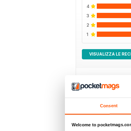
4
3
2
1
VISUALIZZA LE REC
EDIZIONI INDIETRO
Consent
Welcome to pocketmags.co