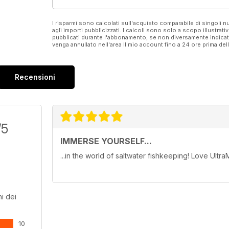
I risparmi sono calcolati sull'acquisto comparabile di singoli
agli importi pubblicizzati. I calcoli sono solo a scopo illustrati
pubblicati durante l'abbonamento, se non diversamente indic
venga annullato nell'area Il mio account fino a 24 ore prima d
Recensioni
/5
IMMERSE YOURSELF...
...in the world of saltwater fishkeeping! Love Ultra
i dei
10