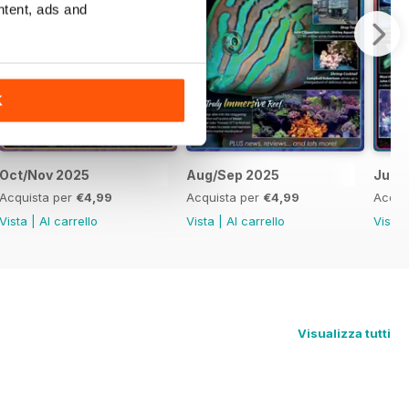
ntent, ads and
K
Oct/Nov 2025
Aug/Sep 2025
Jun/J
Acquista per
€4,99
Acquista per
€4,99
Acqui
Vista
|
Al carrello
Vista
|
Al carrello
Vista
Visualizza tutti