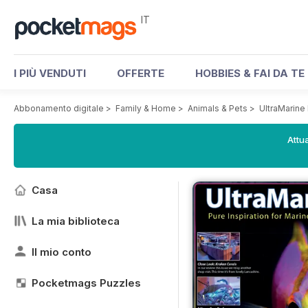
IT
I PIÙ VENDUTI
OFFERTE
HOBBIES & FAI DA TE
Abbonamento digitale
>
Family & Home
>
Animals & Pets
>
UltraMarine
Attua
Casa
La mia biblioteca
Il mio conto
Pocketmags Puzzles