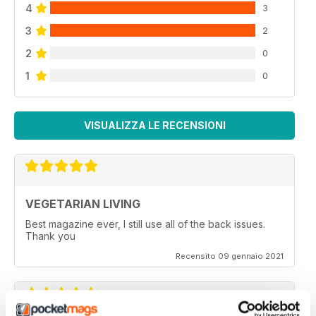
4
3
3
2
2
0
1
0
VISUALIZZA LE RECENSIONI
VEGETARIAN LIVING
Best magazine ever, I still use all of the back issues.
Thank you
Recensito 09 gennaio 2021