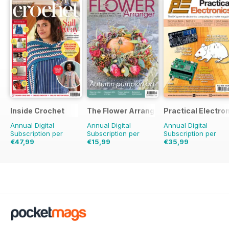
Inside Crochet
The Flower Arranger
Practical Electro
Annual Digital
Annual Digital
Annual Digital
Subscription per
Subscription per
Subscription per
€47,99
€15,99
€35,99
€119.88
Risparmio
€23.96
Risparmio
€71.88
Risparmio
5
60%
33%