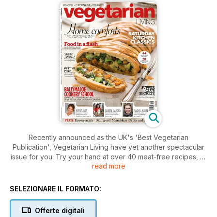
Recently announced as the UK's 'Best Vegetarian
Publication', Vegetarian Living have yet another spectacular
issue for you. Try your hand at over 40 meat-free recipes, or
read more
take a break from the kitchen and enjoy our exclusive
interview with Darina Allen, founder of the world-famous
Ballymaloe Cookery School. Darina's daughter-in-law Rachel
SELEZIONARE IL FORMATO:
Allen returns with a delicious lunch menu and Maria Elia
reveals how she rediscovered the Greek cuisine of her
Offerte digitali
childhood. If that wasn't enough, fans of BBC's Saturday