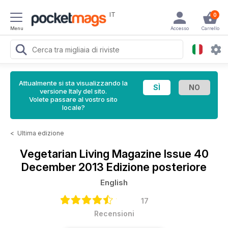
IT
0
Menu
Accesso
Carrello
Attualmente si sta visualizzando la
versione Italy del sito.
Volete passare al vostro sito
locale?
<
Ultima edizione
Vegetarian Living Magazine
Issue 40
December 2013 Edizione posteriore
English
17
Recensioni