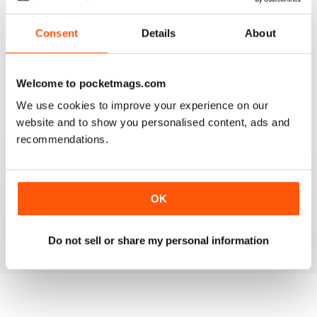
GREAT READ
Consent
Details
About
It is a really good read, with some amazing recipes
ideas. I have just taken out a subscription on this
magazine, I liked it so much.
Recensito 01 aprile 2015
Welcome to pocketmags.com
We use cookies to improve your experience on our
website and to show you personalised content, ads and
recommendations.
GREAT RECIPE IDEAS
Some really nice ideas for simple, quick vegetarian
recipes. Good use of seasonal produce and tips on
OK
green living. I now have lots of new veggie food ideas.
Recensito 17 marzo 2015
Do not sell or share my personal information