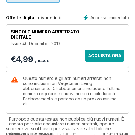
Kitchen can recreate dishes from the show, with recipes from
Gennaro Contaldo, Anthony Demetre and Michel Roux.
Accesso immediato
Offerte digitali disponibili:
SINGOLO NUMERO ARRETRATO
DIGITALE
Issue 40 December 2013
ACQUISTA ORA
€
4,99
/ issue
Questo numero e gli altri numeri arretrati non
sono inclusi in un Vegetarian Living
abbonamento. Gli abbonamenti includono l'ultimo
numero regolare e i nuovi numeri usciti durante
l'abbonamento e partono da un prezzo minimo
di
Purtroppo questa testata non pubblica più nuovi numeri. È
ancora possibile acquistare i numeri arretrati, oppure
scorrere verso il basso per visualizzare altri titoli che
potrebbero interessarvi.
I risparmi sono calcolati sull'acquisto comparabile di singoli numeri su un