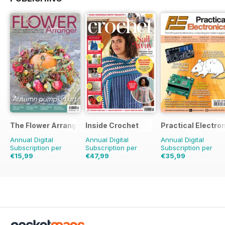
The Flower Arranger
Inside Crochet
Practical Electro
Annual Digital
Annual Digital
Annual Digital
Subscription per
Subscription per
Subscription per
€15,99
€47,99
€35,99
€23.96
Risparmio
€119.88
Risparmio
€71.88
Risparmio
5
33%
60%