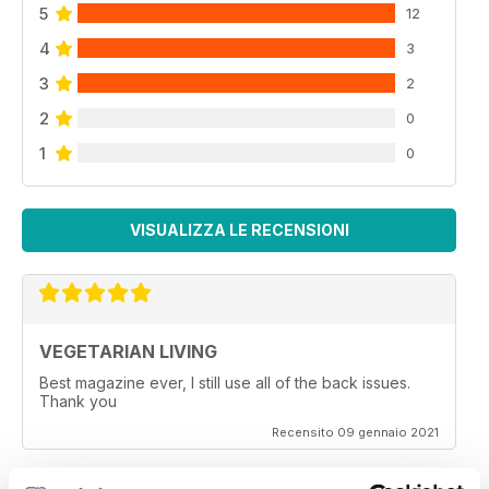
5
12
4
3
3
2
2
0
1
0
VISUALIZZA LE RECENSIONI
VEGETARIAN LIVING
Best magazine ever, I still use all of the back issues.
Thank you
Recensito 09 gennaio 2021