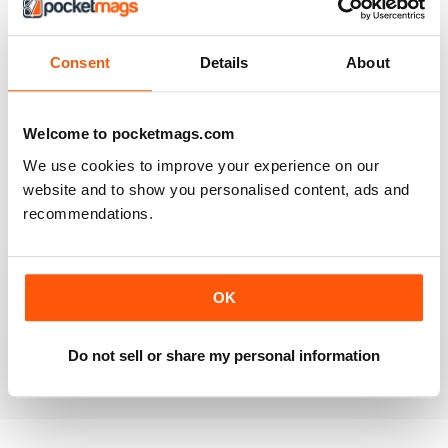
GREAT READ
Consent
Details
About
It is a really good read, with some amazing recipes
ideas. I have just taken out a subscription on this
magazine, I liked it so much.
Welcome to pocketmags.com
Recensito 01 aprile 2015
We use cookies to improve your experience on our
website and to show you personalised content, ads and
recommendations.
GREAT RECIPE IDEAS
Some really nice ideas for simple, quick vegetarian
OK
recipes. Good use of seasonal produce and tips on
green living. I now have lots of new veggie food ideas.
Do not sell or share my personal information
Recensito 17 marzo 2015