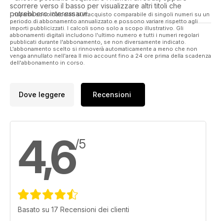
scorrere verso il basso per visualizzare altri titoli che
potrebbero interessarvi.
I risparmi sono calcolati sull'acquisto comparabile di singoli numeri su un
periodo di abbonamento annualizzato e possono variare rispetto agli
importi pubblicizzati. I calcoli sono solo a scopo illustrativo. Gli
abbonamenti digitali includono l'ultimo numero e tutti i numeri regolari
pubblicati durante l'abbonamento, se non diversamente indicato.
L'abbonamento scelto si rinnoverà automaticamente a meno che non
venga annullato nell'area Il mio account fino a 24 ore prima della scadenza
dell'abbonamento in corso.
Dove leggere
Recensioni
4,6
/5
Basato su 17 Recensioni dei clienti