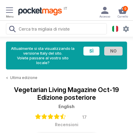
IT
0
Menu
Accesso
Carrello
Attualmente si sta visualizzando la
versione Italy del sito.
Volete passare al vostro sito
locale?
<
Ultima edizione
Vegetarian Living Magazine
Oct-19
Edizione posteriore
English
17
Recensioni