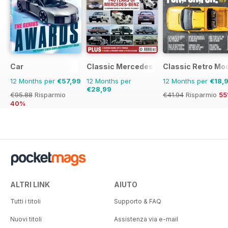
Car
Classic Mercedes
Classic Retro Mo
12 Months per
€57,99
12 Months per
12 Months per
€18,
€28,99
€95.88
Risparmio
€41.94
Risparmio
5
40%
ALTRI LINK
AIUTO
Tutti i titoli
Supporto & FAQ
Nuovi titoli
Assistenza via e-mail