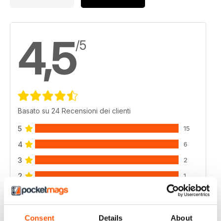
4,5
/5
Basato su 24 Recensioni dei clienti
5
15
4
6
3
2
2
1
1
0
Consent
Details
About