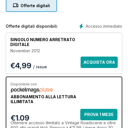
Offerte digitali
Accesso immediato
Offerte digitali disponibili:
SINGOLO NUMERO ARRETRATO
DIGITALE
November 2012
ACQUISTA ORA
€
4,99
/ issue
Disponibile con
ABBONAMENTO ALLA LETTURA
ILLIMITATA
PROVA 1 MESE
€1.09
Ottenere
accesso illimitato
a Vintage Roadscene e oltre
600 altri grandi titoli. Rinnova a €11,99 / mese dopo 30