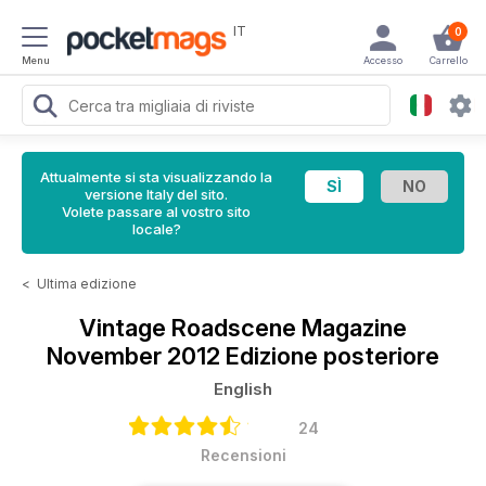
IT
0
Menu
Accesso
Carrello
Attualmente si sta visualizzando la
versione Italy del sito.
Volete passare al vostro sito
locale?
<
Ultima edizione
Vintage Roadscene Magazine
November 2012 Edizione posteriore
English
24
Recensioni