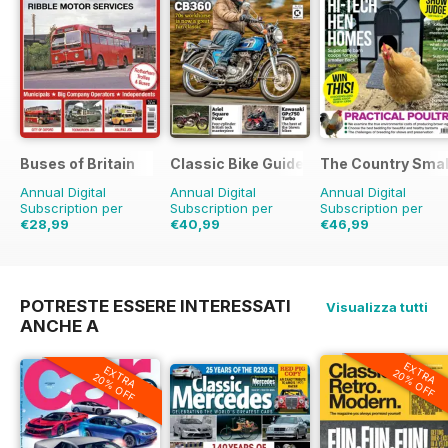
Buses of Britain
Classic Bike Guide
The Country Smal
Annual Digital
Annual Digital
Annual Digital
Subscription per
Subscription per
Subscription per
€28,99
€40,99
€46,99
€43.96
Risparmio
€71.88
Risparmio
43%
€77.87
Risparmio
34%
40%
POTRESTE ESSERE INTERESSATI
Visualizza tutti
ANCHE A
EXTRA
EXTRA
20% OFF
20% OFF