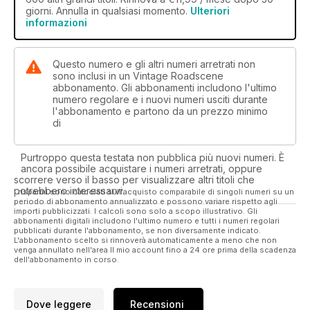
giorni. Annulla in qualsiasi momento.
Ulteriori
informazioni
Questo numero e gli altri numeri arretrati non
sono inclusi in un Vintage Roadscene
abbonamento. Gli abbonamenti includono l'ultimo
numero regolare e i nuovi numeri usciti durante
l'abbonamento e partono da un prezzo minimo
di
Purtroppo questa testata non pubblica più nuovi numeri. È
ancora possibile acquistare i numeri arretrati, oppure
scorrere verso il basso per visualizzare altri titoli che
potrebbero interessarvi.
I risparmi sono calcolati sull'acquisto comparabile di singoli numeri su un
periodo di abbonamento annualizzato e possono variare rispetto agli
importi pubblicizzati. I calcoli sono solo a scopo illustrativo. Gli
abbonamenti digitali includono l'ultimo numero e tutti i numeri regolari
pubblicati durante l'abbonamento, se non diversamente indicato.
L'abbonamento scelto si rinnoverà automaticamente a meno che non
venga annullato nell'area Il mio account fino a 24 ore prima della scadenza
dell'abbonamento in corso.
Dove leggere
Recensioni