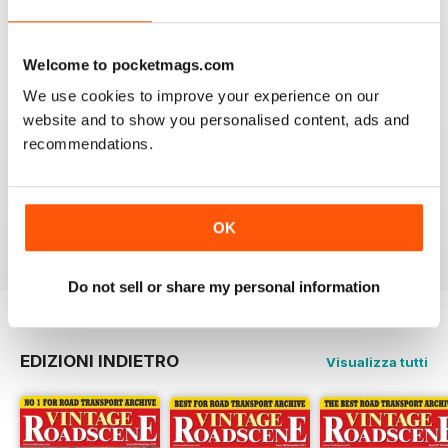
VISUALIZZA LE RECENSIONI
Welcome to pocketmags.com
We use cookies to improve your experience on our
website and to show you personalised content, ads and
HIGHLY RECOMMENDED VINTAGE
ROADSCENE MAG
recommendations.
Highly recommended Vintage Roadscene Mag for
those who love classic motors and nostalgia.
OK
Recensito 22 novembre 2018
Do not sell or share my personal information
EDIZIONI INDIETRO
Visualizza tutti