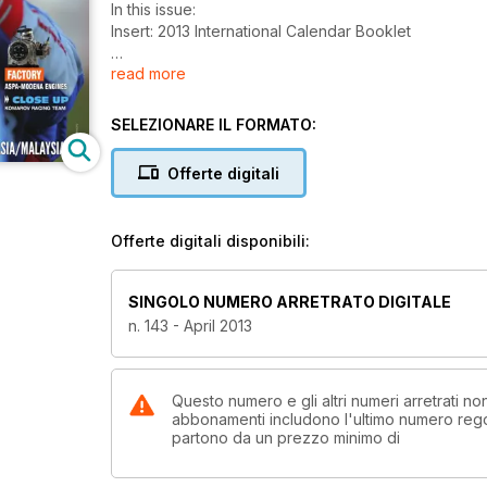
In this issue:
Insert: 2013 International Calendar Booklet
read more
Margutti Explosive
Special:
SELEZIONARE IL FORMATO:
Rental Karts
KF Evolution
Offerte digitali
Factory Aspa-Modena Engines
Offerte digitali disponibili:
Close Up: Komarov Racing Team
Race:
SINGOLO NUMERO ARRETRATO DIGITALE
Florida Winter Tour
n. 143 - April 2013
Rotax Asia/Malaysia
Questo numero e gli altri numeri arretrati n
abbonamenti includono l'ultimo numero rego
partono da un prezzo minimo di