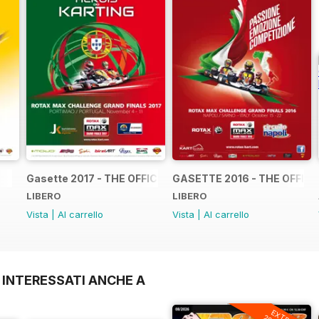
Gasette 2017 - THE OFFICIAL GRAND FINALS RACE JOUR
GASETTE 2016 - THE OFFIC
LIBERO
LIBERO
Vista
|
Al carrello
Vista
|
Al carrello
 INTERESSATI ANCHE A
EXTRA