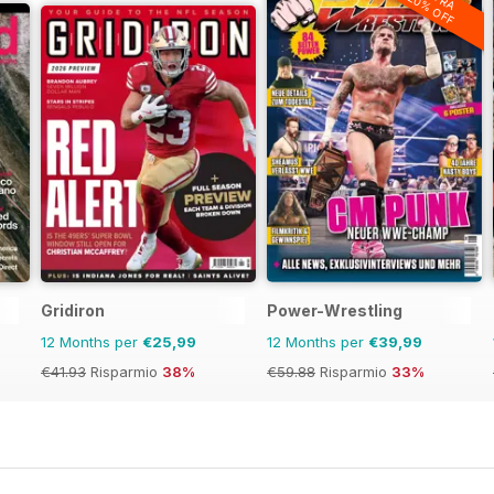
20% OFF
Gridiron
Power-Wrestling
12 Months per
€25,99
12 Months per
€39,99
€41.93
Risparmio
38%
€59.88
Risparmio
33%