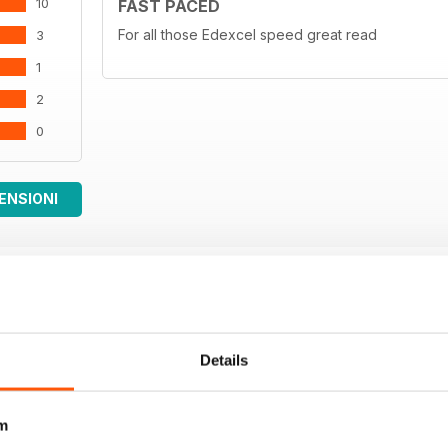
10
FAST PACED
For all those Edexcel speed great read
3
1
2
0
ENSIONI
Details
m