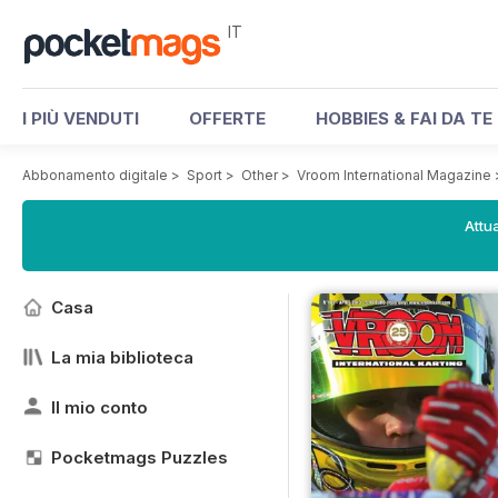
IT
I PIÙ VENDUTI
OFFERTE
HOBBIES & FAI DA TE
Abbonamento digitale
>
Sport
>
Other
>
Vroom International Magazine
Attua
Casa
La mia biblioteca
Il mio conto
Pocketmags Puzzles