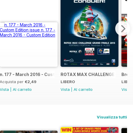
NAL
IAL GRAND FINALS RACE JOURNAL
n. 177 - March 2016 - Custom Edition
ROTAX MAX CHALLENGE GRAND F
Broch
Acquista per
€2,49
LIBERO
LIBE
Vista
|
Al carrello
Vista
|
Al carrello
Vista
Visualizza tutti