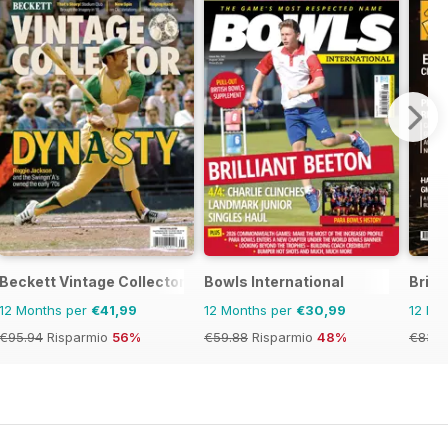
Beckett Vintage Collector Magazine
Bowls International
Briti
12 Months per
€41,99
12 Months per
€30,99
12 Mo
€95.94
Risparmio
56%
€59.88
Risparmio
48%
€83.8