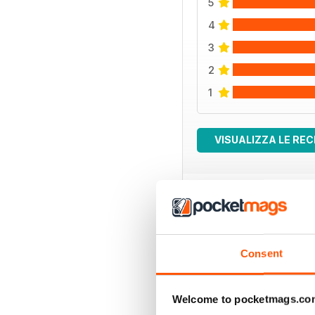
5
4
3
2
1
VISUALIZZA LE REC
EDIZIONI INDIETRO
Consent
Welcome to pocketmags.co