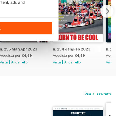
ntent, ads and
K
n. 255 Mar/Apr 2023
n. 254 Jan/Feb 2023
n. 25
Acquista per
€4,99
Acquista per
€4,99
Acqui
Vista
|
Al carrello
Vista
|
Al carrello
Vista
Visualizza tutti