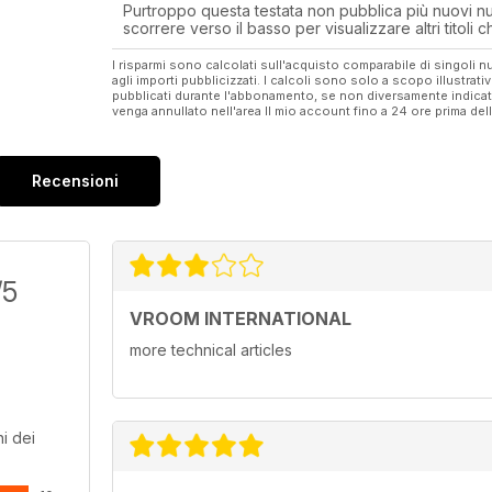
Purtroppo questa testata non pubblica più nuovi num
scorrere verso il basso per visualizzare altri titoli
I risparmi sono calcolati sull'acquisto comparabile di singoli
agli importi pubblicizzati. I calcoli sono solo a scopo illustrati
pubblicati durante l'abbonamento, se non diversamente indic
venga annullato nell'area Il mio account fino a 24 ore prima d
Recensioni
/5
VROOM INTERNATIONAL
more technical articles
i dei