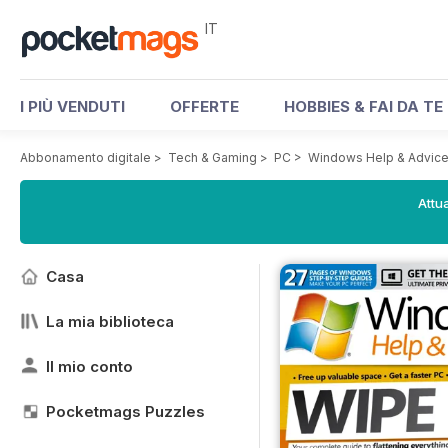
IT
I PIÙ VENDUTI
OFFERTE
HOBBIES & FAI DA TE
Abbonamento digitale
>
Tech & Gaming
>
PC
>
Windows Help & Advic
Attua
Casa
La mia biblioteca
Il mio conto
Pocketmags Puzzles