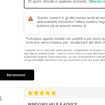
30 giorni. Annulla in qualsiasi momento.
Ulteriori 
Questo numero e gli altri numeri arretrati 
abbonamenti includono l'ultimo numero rego
partono da un prezzo minimo di
Purtroppo questa testata non pubblica più nuovi num
scorrere verso il basso per visualizzare altri titoli
I risparmi sono calcolati sull'acquisto comparabile di singoli
agli importi pubblicizzati. I calcoli sono solo a scopo illustrati
pubblicati durante l'abbonamento, se non diversamente indic
venga annullato nell'area Il mio account fino a 24 ore prima d
Recensioni
5
WINDOWS HELP & ADVICE