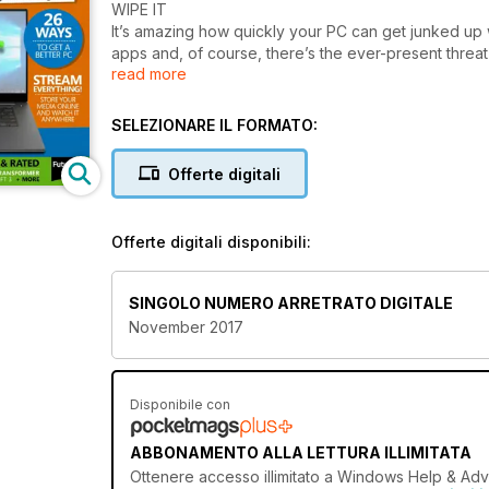
WIPE IT
It’s amazing how quickly your PC can get junked up wi
apps and, of course, there’s the ever-present threa
read more
by getting rid of viruses and ransomware; wipe pot
storage space by getting rid of multiple copies of 
clutter-free and safe in future – and show you how to
SELEZIONARE IL FORMATO:
perform a complete do-over.
Offerte digitali
Offerte digitali disponibili:
SINGOLO NUMERO ARRETRATO DIGITALE
November 2017
Disponibile con
ABBONAMENTO ALLA LETTURA ILLIMITATA
Ottenere
accesso illimitato
a Windows Help & Advice