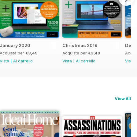
January 2020
Christmas 2019
Dece
Acquista per
€3,49
Acquista per
€3,49
Acqui
Vista
|
Al carrello
Vista
|
Al carrello
Vista
View All