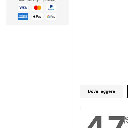
Dove leggere
4,7
/