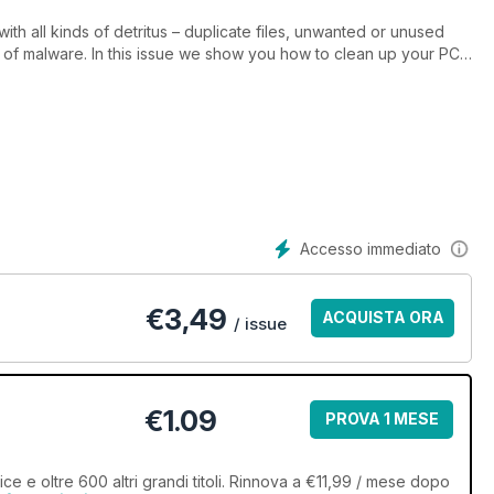
th all kinds of detritus – duplicate files, unwanted or unused
t of malware. In this issue we show you how to clean up your PC
entially unwanted programs (PUPs) and save gigabytes of
files, such as photos. We even explain how you can keep your PC
 reinstall Windows 10 from scratch, just in case you want to
Accesso immediato
€
3,49
ACQUISTA ORA
/ issue
€1.09
PROVA 1 MESE
 e oltre 600 altri grandi titoli. Rinnova a €11,99 / mese dopo