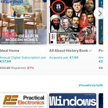
Ideal Home
All About History Book of Assass
Prog
Annual Digital Subscription per
Acquista per
€7,99
Annual
€37,99
€24,
€59.88
Risparmio
37%
€54.8
Visualizza tutti