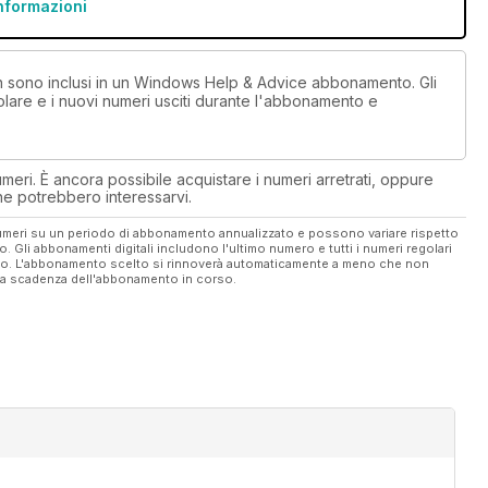
informazioni
non sono inclusi in un Windows Help & Advice abbonamento. Gli
lare e i nuovi numeri usciti durante l'abbonamento e
eri. È ancora possibile acquistare i numeri arretrati, oppure
 che potrebbero interessarvi.
 numeri su un periodo di abbonamento annualizzato e possono variare rispetto
vo. Gli abbonamenti digitali includono l'ultimo numero e tutti i numeri regolari
ato. L'abbonamento scelto si rinnoverà automaticamente a meno che non
ella scadenza dell'abbonamento in corso.