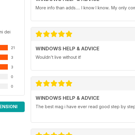
More info than adds..... I know I know.. My only co
ni dei
21
WINDOWS HELP & ADVICE
Wouldn't live without it!
3
3
0
0
WINDOWS HELP & ADVICE
ENSIONI
The best mag i have ever read good step by step 