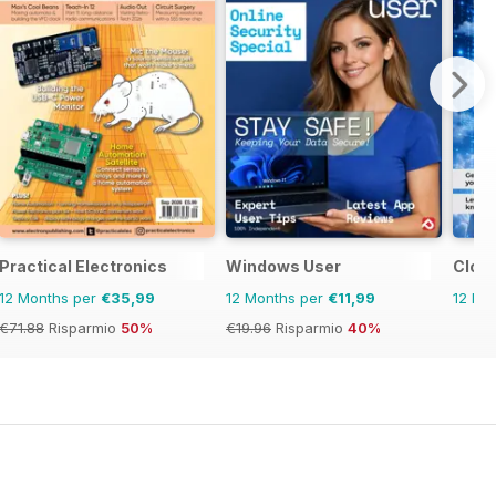
Practical Electronics
Windows User
Clou
12 Months per
€35,99
12 Months per
€11,99
12 Mo
€71.88
Risparmio
50%
€19.96
Risparmio
40%