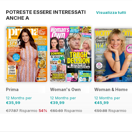
48%
POTRESTE ESSERE INTERESSATI
Visualizza tutti
ANCHE A
Prima
Woman's Own
Woman & Home
12 Months per
12 Months per
12 Months per
€35,99
€39,99
€45,99
€77.87
Risparmio
54%
€60.69
Risparmio
€59.88
Risparmio
34%
23%