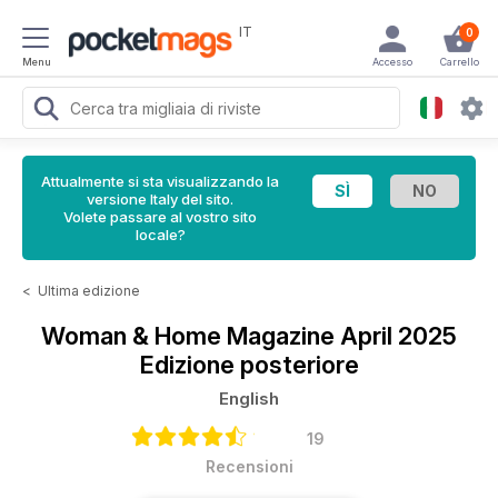
IT
0
Menu
Accesso
Carrello
Attualmente si sta visualizzando la
versione Italy del sito.
Volete passare al vostro sito
locale?
<
Ultima edizione
Woman & Home Magazine
April 2025
Edizione posteriore
English
19
Recensioni