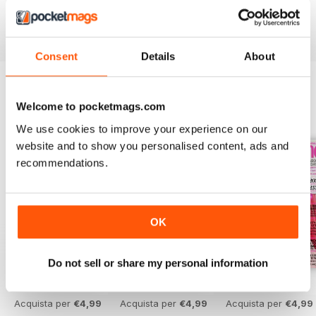
Looking for delicious recipes for you and your family? Enjoy
quick and easy midweek meals, alongside special dinner
party recipes that are sure to impress.
Consent
Details
About
Welcome to pocketmags.com
EDIZIONI INDIETRO
Visualizza tutti
We use cookies to improve your experience on our
website and to show you personalised content, ads and
recommendations.
OK
Do not sell or share my personal information
August 2026
July 2026
June 2026
Acquista per
€4,99
Acquista per
€4,99
Acquista per
€4,99