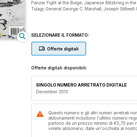
Panzer Fight at the Bulge; Japanese Blitzkrieg in the Philippines; B-29 Bombers over Japan; Bloody Marine Fight on
Tulagi; General George C. Marshall; Joseph Stillwell 
SELEZIONARE IL FORMATO:
Offerte digitali
Offerte digitali disponibili:
SINGOLO NUMERO ARRETRATO DIGITALE
December 2013
Questo numero e gli altri numeri arretrati 
abbonamenti includono l'ultimo numero rego
partono da un prezzo minimo di
€5,75
per 
volete abbonarvi, date un'occhiata al nostr