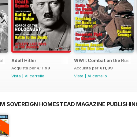
al Issue
Adolf Hitler
WWII: Combat on the Russia
Acquista per
€11,99
Acquista per
€11,99
Vista
|
Al carrello
Vista
|
Al carrello
OM SOVEREIGN HOMESTEAD MAGAZINE PUBLISHIN
A
F