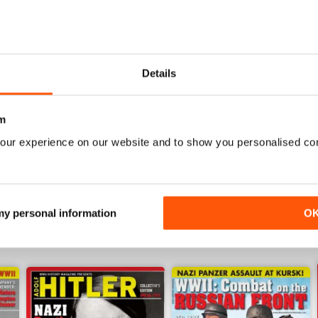
Details
Spring 2026
Winter 2026
m
Acquista per
€15,99
Acquista per
€15,99
our experience on our website and to show you personalised co
Vista
|
Al carrello
Vista
|
Al carrello
 my personal information
O