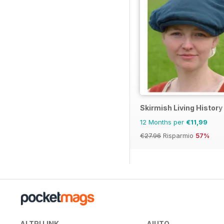
Skirmish Living History
12 Months per
€11,99
€27.96
Risparmio
57%
ALTRI LINK
AIUTO