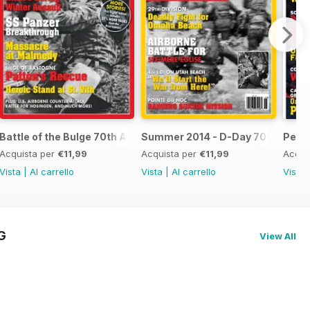
n Front
Battle of the Bulge 70th Anniversary-Fall 2014
Summer 2014 - D-Day 70th Anniv
Pearl
Acquista per
€11,99
Acquista per
€11,99
Acqui
Vista
|
Al carrello
Vista
|
Al carrello
Vista
G
View All