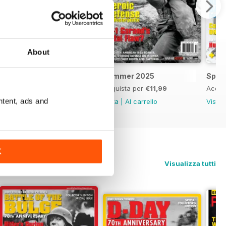
About
Fall 2025
Summer 2025
Spri
Acquista per
€11,99
Acquista per
€11,99
Acqui
ntent, ads and
Vista
|
Al carrello
Vista
|
Al carrello
Vista
K
Visualizza tutti