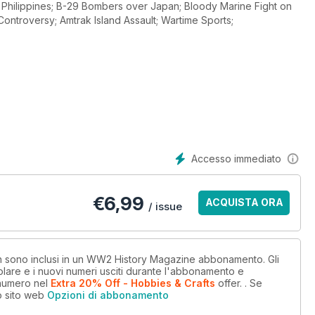
Controversy; Amtrak Island Assault; Wartime Sports;
Accesso immediato
€
6,99
ACQUISTA ORA
/ issue
non sono inclusi in un WW2 History Magazine abbonamento. Gli
lare e i nuovi numeri usciti durante l'abbonamento e
numero
nel
Extra 20% Off - Hobbies & Crafts
offer.
. Se
o sito web
Opzioni di abbonamento