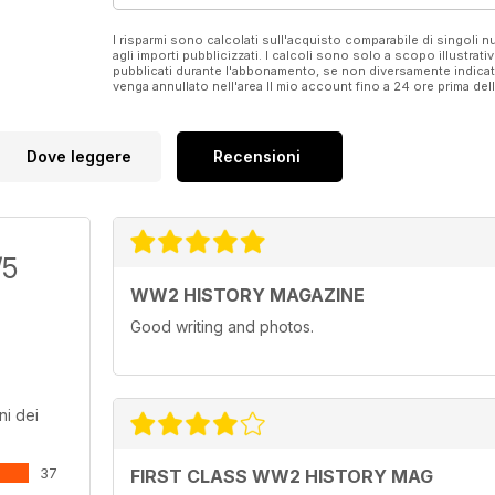
I risparmi sono calcolati sull'acquisto comparabile di singoli
agli importi pubblicizzati. I calcoli sono solo a scopo illustrati
pubblicati durante l'abbonamento, se non diversamente indic
venga annullato nell'area Il mio account fino a 24 ore prima d
Dove leggere
Recensioni
/5
WW2 HISTORY MAGAZINE
Good writing and photos.
ni dei
37
FIRST CLASS WW2 HISTORY MAG