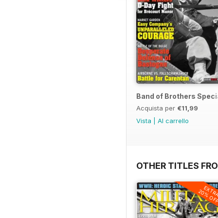
Band of Brothers Speci
Acquista per
€11,99
Vista
|
Al carrello
OTHER TITLES FR
EXTR
20% OF