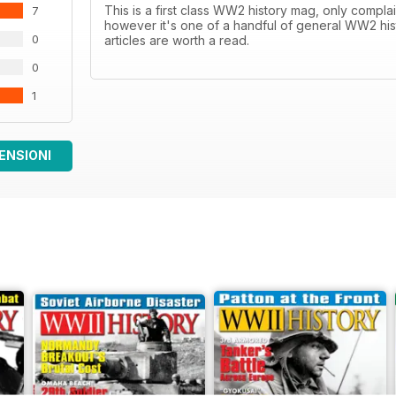
This is a first class WW2 history mag, only complai
7
however it's one of a handful of general WW2 his
0
articles are worth a read.
0
1
ENSIONI