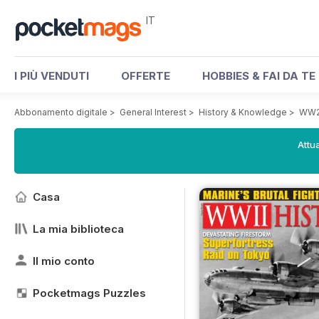
IT
I PIÙ VENDUTI
OFFERTE
HOBBIES & FAI DA TE
Abbonamento digitale
>
General Interest
>
History & Knowledge
>
WW2 
Attua
Casa
La mia biblioteca
Il mio conto
Pocketmags Puzzles