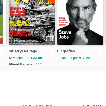
Military Heritage
Biografias
12 Months per
€22,99
12 Months per
€16,99
€63.96
Risparmio
64%
COME FUNZIONA
CONTATTO