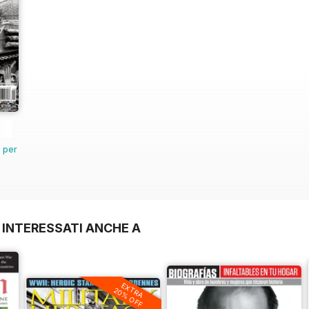
n per
 INTERESSATI ANCHE A
EXTRA
20% OFF