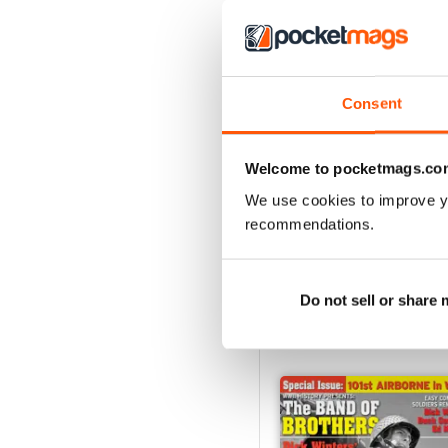
Consent
Summer 2026
Welcome to pocketmags.co
Acquista per
€15,99
We use cookies to improve y
Vista
|
Al carrello
recommendations.
Do not sell or share
SPECIAL EDITIONS