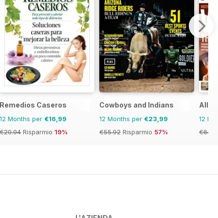
Remedios Caseros
Cowboys and Indians
All A
12 Months per
€16,99
12 Months per
€23,99
12 Mo
€20.94
Risparmio
19%
€55.92
Risparmio
57%
€64.8
L'AZIENDA