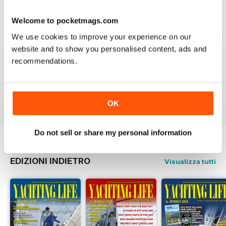
4
1
Welcome to pocketmags.com
3
0
We use cookies to improve your experience on our
2
0
website and to show you personalised content, ads and
1
0
recommendations.
VISUALIZZA LE RECENSIONI
OK
Do not sell or share my personal information
EDIZIONI INDIETRO
Visualizza tutti