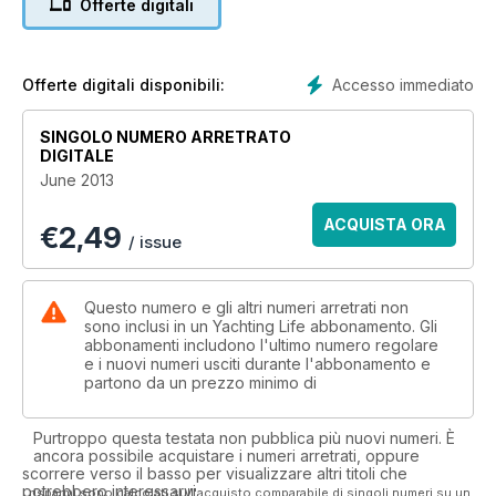
Offerte digitali
Accesso immediato
Offerte digitali disponibili:
SINGOLO NUMERO ARRETRATO
DIGITALE
June 2013
ACQUISTA ORA
€
2,49
/ issue
Questo numero e gli altri numeri arretrati non
sono inclusi in un Yachting Life abbonamento. Gli
abbonamenti includono l'ultimo numero regolare
e i nuovi numeri usciti durante l'abbonamento e
partono da un prezzo minimo di
Purtroppo questa testata non pubblica più nuovi numeri. È
ancora possibile acquistare i numeri arretrati, oppure
scorrere verso il basso per visualizzare altri titoli che
potrebbero interessarvi.
I risparmi sono calcolati sull'acquisto comparabile di singoli numeri su un