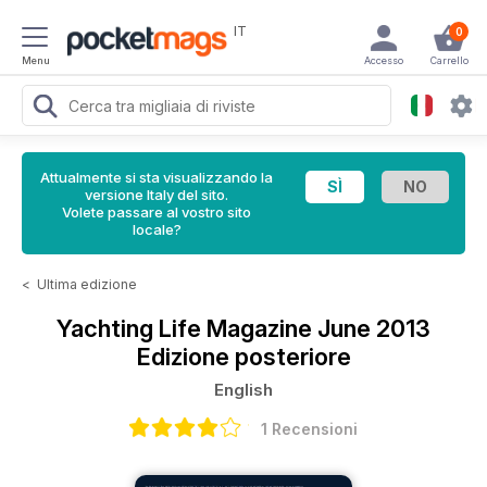
IT
0
Menu
Accesso
Carrello
Attualmente si sta visualizzando la
versione Italy del sito.
Volete passare al vostro sito
locale?
<
Ultima edizione
Yachting Life Magazine
June 2013
Edizione posteriore
English
1 Recensioni