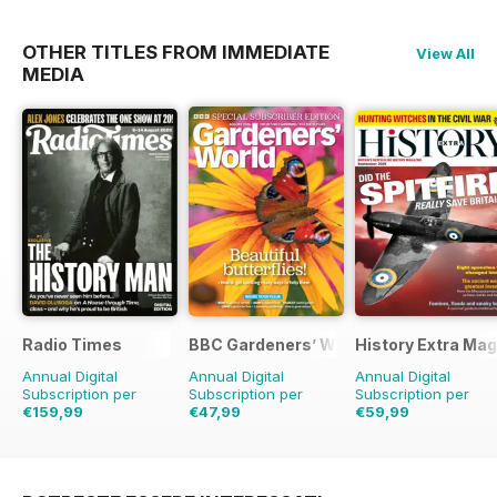
OTHER TITLES FROM IMMEDIATE
View All
MEDIA
Radio Times
BBC Gardeners’ World Magazine
History Extra Ma
Annual Digital
Annual Digital
Annual Digital
Subscription per
Subscription per
Subscription per
€159,99
€47,99
€59,99
€254.49
Risparmio
€83.88
Risparmio
€129.87
Risparmio
37%
43%
54%