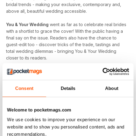
bridal trends - making your exclusive, contemporary and,
above all, beautiful wedding accessible.
You & Your Wedding
went as far as to celebrate real brides
with a shortlist to grace the cover! With the public having a
final say on the issue. Readers also have the chance to
guest-edit too - discover tricks of the trade, tastings and
total wedding dilemmas - bringing You & Your Wedding
closer to its readers.
You & Your Wedding
really is an invaluable resource for
any bride. Whether you’re counting down to the big day,
feeling overwhelmed by the pressure or you’ve got
Consent
Details
About
everything under control,
You & Your Wedding
magazine is
everything you need to put your inspiration into action.
Welcome to pocketmags.com
Discover it all in your monthly issue of
You & Your Wedding
magazine - download the latest magazine to your device
We use cookies to improve your experience on our
and enjoy immediately today!
website and to show you personalised content, ads and
recommendations.