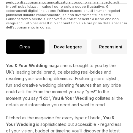
periodo di abbonamento annualizzato e possono variare rispetto agli
importi pubblicizzati. I calcoli sono solo a scopo illustrativo. Gli
abbonamenti digitali includono l'ultimo numero e tutti i numeri regolari
pubblicati durante l'abbonamento, se non diversamente indicato.
L'abbonamento scelto si rinnoverà automaticamente a meno che non
venga annullato nell'area Il mio account fino a 24 ore prima della scadenza
dell'abbonamento in corso.
Circa
Dove leggere
Recensioni
You & Your Wedding
magazine is brought to you by the
UK’s leading bridal brand, celebrating real-brides and
resolving your wedding dilemmas. Featuring more stylish,
fun and creative wedding planning features than any bride
could ask for. From the moment you say “yes!” to the
moment you say “I do”,
You & Your Wedding
collates all the
details and information you need and want to read.
Pitched as the magazine for every type of bride,
You &
Your Wedding
is sophisticated but accessible - regardless
of your vision, budget or timeline you’ll discover the latest