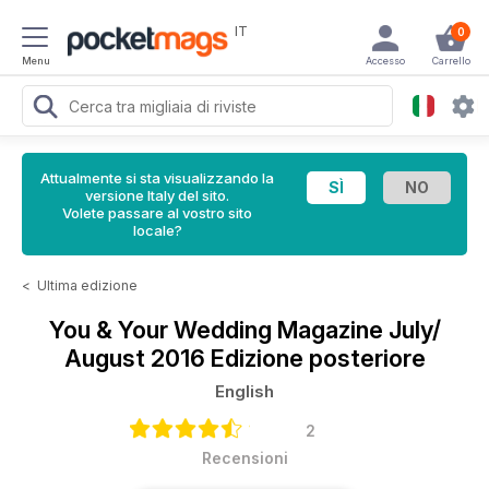
IT
0
Menu
Accesso
Carrello
Attualmente si sta visualizzando la
versione Italy del sito.
Volete passare al vostro sito
locale?
<
Ultima edizione
You & Your Wedding Magazine
July/
August 2016 Edizione posteriore
English
2
Recensioni