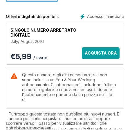
Accesso immediato
Offerte digitali disponibili:
SINGOLO NUMERO ARRETRATO
DIGITALE
July/ August 2016
ACQUISTA ORA
€
5,99
/ issue
Questo numero e gli altri numeri arretrati non
sono inclusi in un You & Your Wedding
abbonamento. Gli abbonamenti includono l'ultimo
numero regolare e i nuovi numeri usciti durante
l'abbonamento e partono da un prezzo minimo
di
Purtroppo questa testata non pubblica più nuovi numeri. È
ancora possibile acquistare i numeri arretrati, oppure
scorrere verso il basso per visualizzare altri titoli che
potrebbero interessarvi.
I risparmi sono calcolati sull'acquisto comparabile di singoli numeri su un