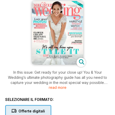
In this issue: Get ready for your close up! You & Your
Wedding’s ultimate photography guide has all you need to
capture your wedding in the most special way possible.
read more
What’s more, there’s an abundance of cool reception styling
ideas, plus top tips on how to find not only your dream dress,
but one for and for your maids and mum, too! Need
SELEZIONARE IL FORMATO:
inspiration for where to honeymoon? We showcase amazing
stays in The UK, a New York city break and an idyllic escape
Offerte digitali
to the Maldives – enjoy!