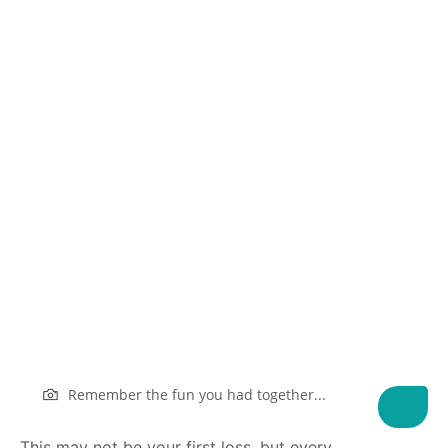
Remember the fun you had together...
This
may not be your first loss, but every