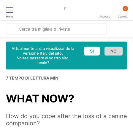
IT
0
Menu
Accesso
Carrello
Attualmente si sta visualizzando la
versione Italy del sito.
Volete passare al vostro sito
locale?
7 TEMPO DI LETTURA MIN
WHAT NOW?
How do you cope after the loss of a canine
companion?