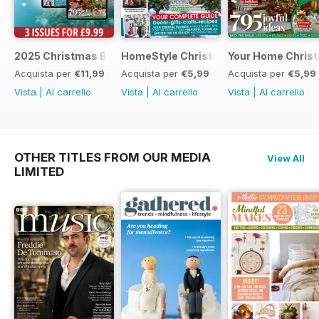
2025 Christmas Bundle
HomeStyle Christmas Special 2025
Your Home Christ
Acquista per
€11,99
Acquista per
€5,99
Acquista per
€5,99
Vista
|
Al carrello
Vista
|
Al carrello
Vista
|
Al carrello
OTHER TITLES FROM OUR MEDIA
View All
LIMITED