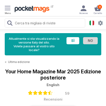
IT
0
Menu
Accesso
Carrello
Attualmente si sta visualizzando la
versione Italy del sito.
Volete passare al vostro sito
locale?
<
Ultima edizione
Your Home Magazine
Mar 2025 Edizione
posteriore
English
59
Recensioni