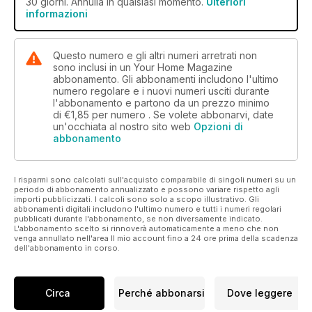
30 giorni. Annulla in qualsiasi momento.
Ulteriori
informazioni
Questo numero e gli altri numeri arretrati non
sono inclusi in un Your Home Magazine
abbonamento. Gli abbonamenti includono l'ultimo
numero regolare e i nuovi numeri usciti durante
l'abbonamento e partono da un prezzo minimo
di
€1,85
per numero . Se volete abbonarvi, date
un'occhiata al nostro sito web
Opzioni di
abbonamento
I risparmi sono calcolati sull'acquisto comparabile di singoli numeri su un
periodo di abbonamento annualizzato e possono variare rispetto agli
importi pubblicizzati. I calcoli sono solo a scopo illustrativo. Gli
abbonamenti digitali includono l'ultimo numero e tutti i numeri regolari
pubblicati durante l'abbonamento, se non diversamente indicato.
L'abbonamento scelto si rinnoverà automaticamente a meno che non
venga annullato nell'area Il mio account fino a 24 ore prima della scadenza
dell'abbonamento in corso.
Circa
Perché abbonarsi
Dove leggere