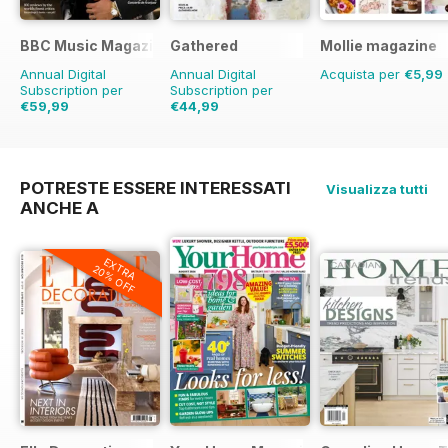
BBC Music Magazine
Gathered
Mollie magazine
Annual Digital
Annual Digital
Acquista per
€5,99
Subscription per
Subscription per
€59,99
€44,99
€103.87
Risparmio
€71.88
Risparmio
37%
42%
POTRESTE ESSERE INTERESSATI
Visualizza tutti
ANCHE A
EXTRA
20% OFF