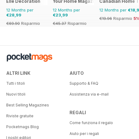
Elle Decoration
Your Home Magazine
Canadian Home T
12 Months per
12 Months per
12 Months per
€18,
€28,99
€23,99
€19.96
Risparmio
5
€69.90
Risparmio
€45.37
Risparmio
59%
47%
ALTRI LINK
AIUTO
Tutti i titoli
Supporto & FAQ
Nuovi titoli
Assistenza via e-mail
Best Selling Magazines
REGALI
Riviste gratuite
Come funziona il regalo
Pocketmags Blog
Aiuto per i regali
I nostri editori