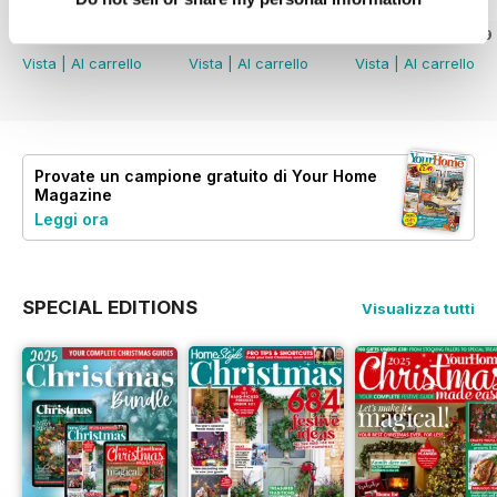
July 2026
June 2026
May 2026
Acquista per
€3,49
Acquista per
€3,99
Acquista per
€3,49
Vista
|
Al carrello
Vista
|
Al carrello
Vista
|
Al carrello
Provate un
campione gratuito
di Your Home
Magazine
Leggi ora
SPECIAL EDITIONS
Visualizza tutti