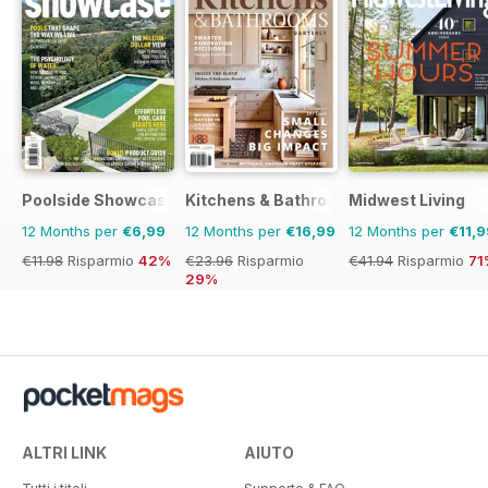
Poolside Showcase
Kitchens & Bathrooms Quarterly
Midwest Living
12 Months per
€6,99
12 Months per
€16,99
12 Months per
€11,9
€11.98
Risparmio
42%
€23.96
Risparmio
€41.94
Risparmio
71
29%
ALTRI LINK
AIUTO