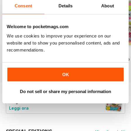
Consent
Details
About
Welcome to pocketmags.com
We use cookies to improve your experience on our
website and to show you personalised content, ads and
recommendations.
July 2026
June 2026
May 2026
Acquista per
€3,49
Acquista per
€3,99
Acquista per
€3,49
Vista
|
Al carrello
Vista
|
Al carrello
Vista
|
Al carrello
OK
Do not sell or share my personal information
Provate un
campione gratuito
di Your Home
Magazine
Leggi ora