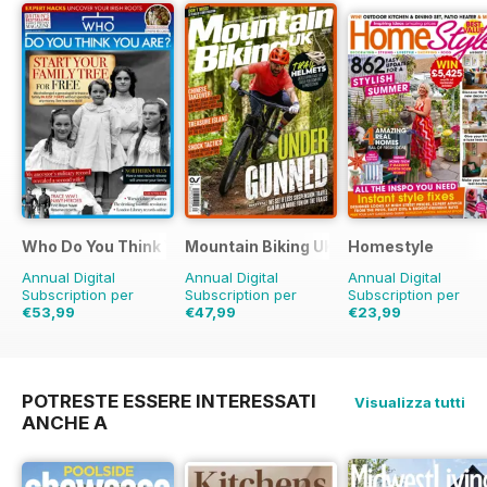
Who Do You Think You Are?
Mountain Biking UK
Homestyle
Annual Digital
Annual Digital
Annual Digital
Subscription per
Subscription per
Subscription per
€53,99
€47,99
€23,99
€90.87
Risparmio
41%
€90.87
Risparmio
€51.87
Risparmio
5
47%
POTRESTE ESSERE INTERESSATI
Visualizza tutti
ANCHE A