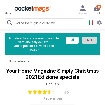
IT
0
Menu
Accesso
Carrello
Attualmente si sta visualizzando la
versione Italy del sito.
Volete passare al vostro sito
locale?
<
Ultima edizione
Your Home Magazine
Simply Christmas
2021 Edizione speciale
English
59
Recensioni