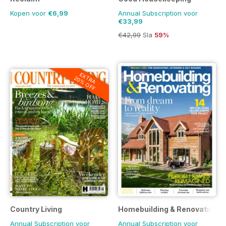
Kopen voor
€6,99
Annual Subscription voor
€33,99
€42,99
Sla
59%
EXTRA
20% OFF
Country Living
Homebuilding & Renovating 
Annual Subscription voor
Annual Subscription voor