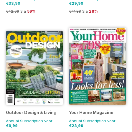
€33,99
€29,99
€42,99
Sla
59%
€41.88
Sla
28%
Outdoor Design & Living
Your Home Magazine
Annual Subscription voor
Annual Subscription voor
€6,99
€23,99