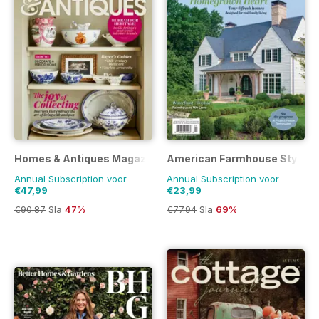
Homes & Antiques Magazine
American Farmhouse Style
Annual Subscription voor
Annual Subscription voor
€47,99
€23,99
€90.87
Sla
47%
€77.94
Sla
69%