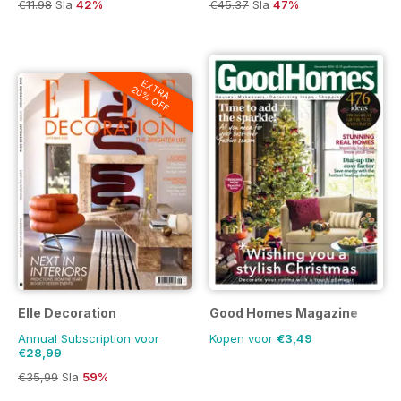
€11.98
Sla
42%
€45.37
Sla
47%
EXTRA
20% OFF
Elle Decoration
Good Homes Magazine
Annual Subscription voor
Kopen voor
€3,49
€28,99
€35,99
Sla
59%