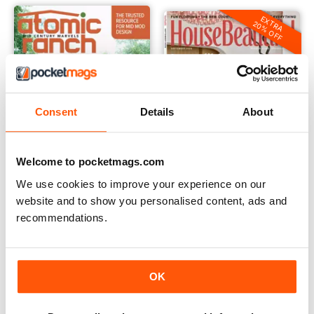
EXTRA
20% OFF
Consent
Details
About
Welcome to pocketmags.com
We use cookies to improve your experience on our
website and to show you personalised content, ads and
Atomic Ranch
House Beautiful
recommendations.
Annual Subscription voor
Annual Subscription voor
€23,99
€28,99
€71.94
Sla
67%
€35,99
Sla
56%
OK