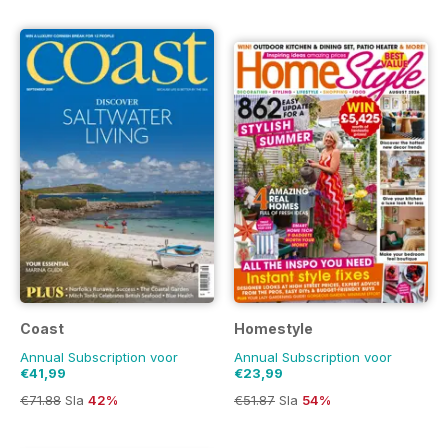
Coast
Homestyle
Annual Subscription voor
Annual Subscription voor
€41,99
€23,99
€71.88
Sla
42%
€51.87
Sla
54%