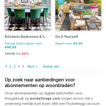
Kitchens Bedrooms & Bathrooms magazine
Do It Yourself
Annual Subscription voor
Kopen voor
€9,99
€48,99
€83.88
Sla
42%
1
2
3
4
5
Next >
Bekijk alle
Op zoek naar aanbiedingen voor
abonnementen op woonbladen?
Onze abonnementen op digitale tijdschriften voor
thuisgebruik op
pocketmags.com
zorgen ervoor dat u
onderweg heerlijk kunt lezen. Met een Pocketmags-account