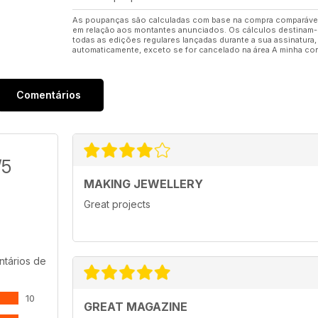
As poupanças são calculadas com base na compra comparável 
em relação aos montantes anunciados. Os cálculos destinam-se 
todas as edições regulares lançadas durante a sua assinatura
automaticamente, exceto se for cancelado na área A minha cont
Comentários
/5
MAKING JEWELLERY
Great projects
tários de
10
GREAT MAGAZINE