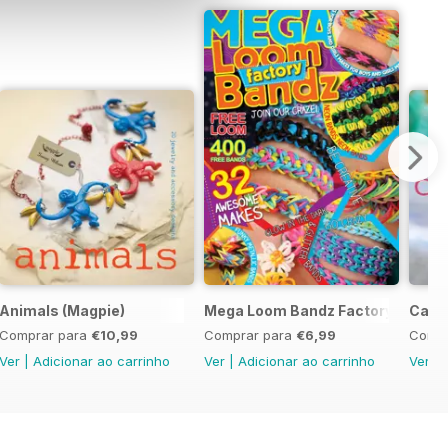
y
Animals (Magpie)
Mega Loom Bandz Factory
Cats 
Comprar para
€10,99
Comprar para
€6,99
Compr
Ver
|
Adicionar ao carrinho
Ver
|
Adicionar ao carrinho
Ver
|