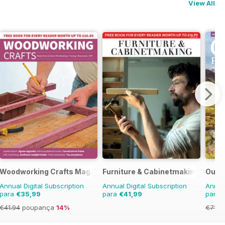
View All
Woodworking Crafts Magazine
Furniture & Cabinetmaking
Outd
Annual Digital Subscription
Annual Digital Subscription
Annual
para
€35,99
para
€41,99
para
€41.94
poupança
14%
€71.8