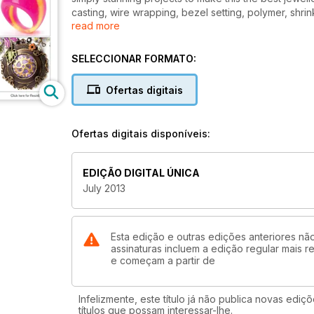
casting, wire wrapping, bezel setting, polymer, shri
read more
cram the pages. Plus, we’ve got extended basic tec
best jewellery makers, and £1180 worth of giveaway p
tons of features will keep you too busy to care!
SELECCIONAR FORMATO:
Ofertas digitais
Ofertas digitais disponíveis:
EDIÇÃO DIGITAL ÚNICA
July 2013
Esta edição e outras edições anteriores nã
assinaturas incluem a edição regular mais 
e começam a partir de
Infelizmente, este título já não publica novas edi
títulos que possam interessar-lhe.