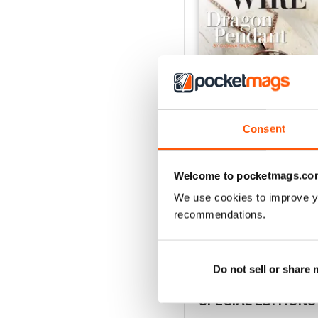
Consent
Welcome to pocketmags.co
Issue 127
Comprar para
€6,99
We use cookies to improve y
Ver
|
Adicionar ao carrinh
recommendations.
Do not sell or share
SPECIAL EDITIONS