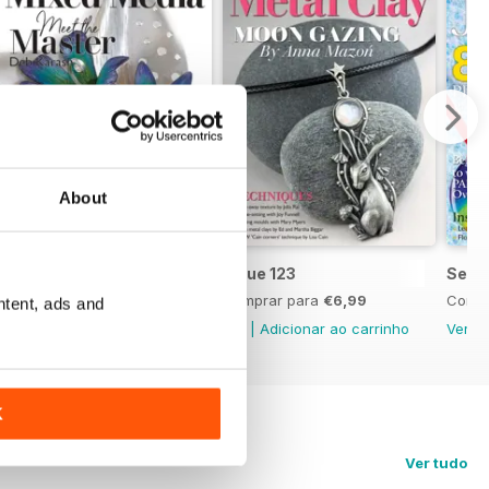
About
Issue 124
Issue 123
Sept
Comprar para
€6,99
Comprar para
€6,99
Compr
ntent, ads and
Ver
|
Adicionar ao carrinho
Ver
|
Adicionar ao carrinho
Ver
|
K
Ver tudo