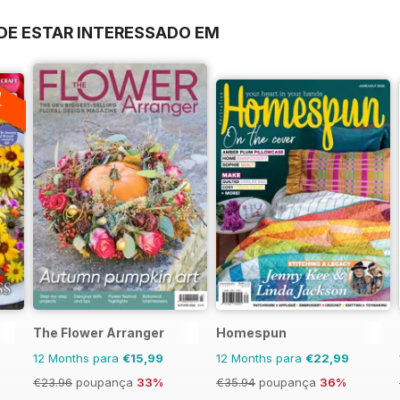
E ESTAR INTERESSADO EM
A
F
The Flower Arranger
Homespun
12 Months para
€15,99
12 Months para
€22,99
€23.96
poupança
33%
€35.94
poupança
36%