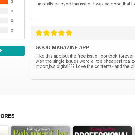
3
I'm really enjoyed this issue. It was so good that 
0
0
0
GOOD MAGAZINE APP
S
I like this app;but the free issue I got took foreve
wish the single issues were a little cheaper.I rea
import,but digital??? Love the contents~and the p
IORES