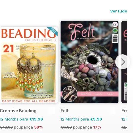
Ver tudo
Creative Beading
Felt
Embe
12 Months para
€19,99
12 Months para
€9,99
12 Mo
€48.93
poupança
59%
€11.98
poupança
17%
€23.9