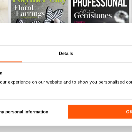
Details
m
Issue 126
Issue 125
Comprar para
€6,99
Comprar para
€6,99
our experience on our website and to show you personalised co
o
Ver
|
Adicionar ao carrinho
Ver
|
Adicionar ao carrinho
 my personal information
O