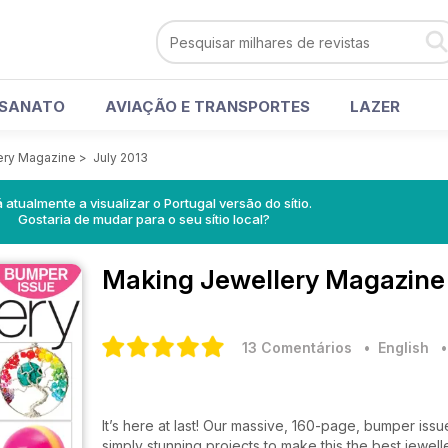
ESANATO
AVIAÇÃO E TRANSPORTES
LAZER
ery Magazine
>
July 2013
á atualmente a visualizar o Portugal versão do sítio.
Gostaria de mudar para o seu sítio local?
Making Jewellery Magazin
13 Comentários
• English
It’s here at last! Our massive, 160-page, bumper issue
simply stunning projects to make this the best jewel