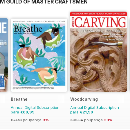
OM GUILD OF MASTER CRAFTSMEN
Breathe
Woodcarving
Annual Digital Subscription
Annual Digital Subscription
para
€69,99
para
€21,99
€71.91
poupança
3%
€35.94
poupança
39%