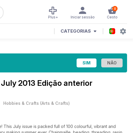
0
Plus+
Iniciar sessão
Cesto
CATEGORIAS
e
July 2013 Edição anterior
•
Hobbies & Crafts
(
Arts & Crafts
)
! This July issue is packed full of 100 colourful, vibrant and
lery making summer ever. Chainmaille, beading, threading, resin