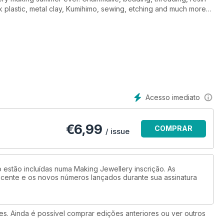
nk plastic, metal clay, Kumihimo, sewing, etching and much more
hniques, features on how to design, interviews with some of the
rizes to win! Who cares if it rains all summer? 100 projects, and
Acesso imediato
€
6,99
COMPRAR
/ issue
AGORA
o estão incluídas numa Making Jewellery inscrição. As
recente e os novos números lançados durante sua assinatura
ções. Ainda é possível comprar edições anteriores ou ver outros