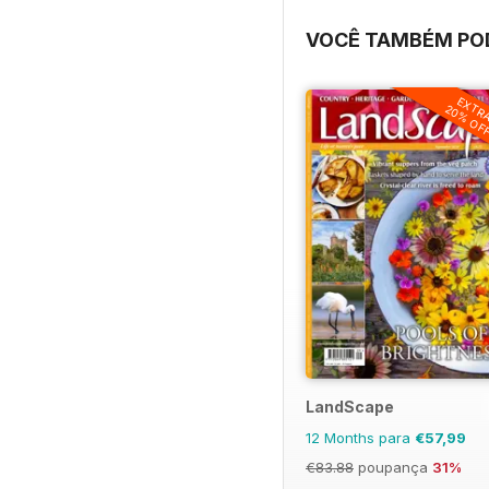
VOCÊ TAMBÉM POD
EXTR
20% OF
LandScape
12 Months para
€57,99
€83.88
poupança
31%