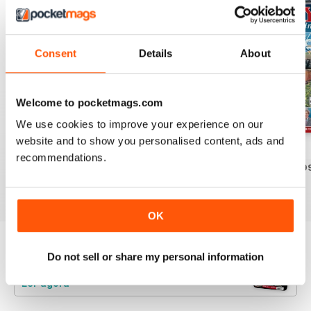
Consent
Details
About
Welcome to pocketmags.com
We use cookies to improve your experience on our
website and to show you personalised content, ads and
Jul-26
Jun-26
May-26
recommendations.
Comprar para
€5,99
Comprar para
€5,99
Comprar para
€5,9
Ver
|
Adicionar ao
Ver
|
Adicionar ao
Ver
|
Adicionar ao
carrinho
carrinho
carrinho
OK
Experimente uma
amostra GRATUITA
de
Do not sell or share my personal information
Railway Magazine
Ler agora