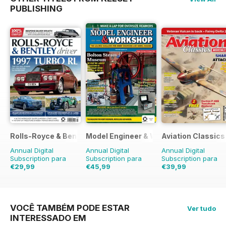
PUBLISHING
Rolls-Royce & Bentley Driver
Model Engineer & Workshop Magazine
Aviation Classics
Annual Digital
Annual Digital
Annual Digital
Subscription para
Subscription para
Subscription para
€29,99
€45,99
€39,99
€47.94
poupança
€71.88
poupança
€59.88
poupança
37%
36%
33%
VOCÊ TAMBÉM PODE ESTAR
Ver tudo
INTERESSADO EM