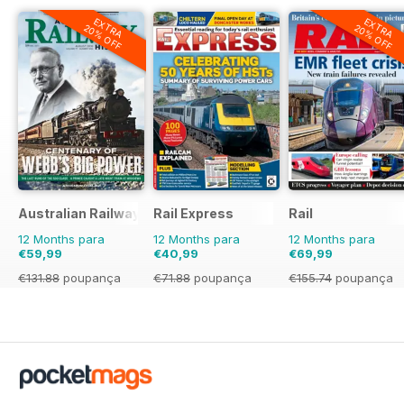
EXTRA
EXTRA
20% OFF
20% OFF
Australian Railway History
Rail Express
Rail
12 Months para
12 Months para
12 Months para
€59,99
€40,99
€69,99
€131.88
poupança
€71.88
poupança
€155.74
poupança
55%
43%
55%