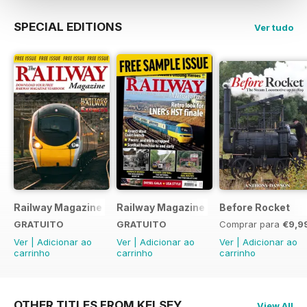
SPECIAL EDITIONS
Ver tudo
Railway Magazine - Special Edition - Free
Railway Magazine Free Sample Issue
Before Rocket
GRATUITO
GRATUITO
Comprar para
€9,9
Ver
|
Adicionar ao
Ver
|
Adicionar ao
Ver
|
Adicionar ao
carrinho
carrinho
carrinho
OTHER TITLES FROM KELSEY
View All