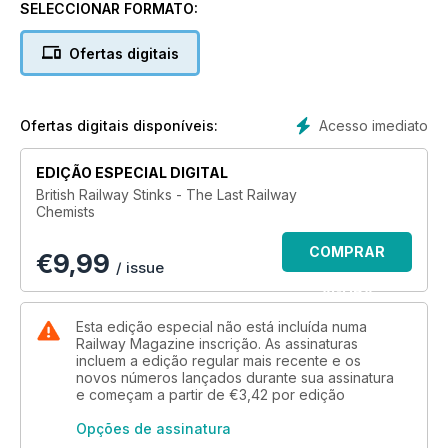
Whatever their expertise, every railway chemist or 'stink' has
SELECCIONAR FORMATO:
been asked the same question: "What do you actually do"?
That is precisely the question this book attempts to answer. It
Ofertas digitais
covers many aspects of the work, from a BR chemist going to
San Francisco to blow up a water melon to declaring an
empty coal wagon a confined space; from whitewashing a
passenger train, in service, in a couple of seconds to
Acesso imediato
Ofertas digitais disponíveis:
questioning, on chemical grounds, the mental state of the
chairman of British Rail; from gassing weevils to setting fire to
EDIÇÃO ESPECIAL DIGITAL
a canal in Derby.
British Railway Stinks - The Last Railway
Chemists
British Railway Stinks tells the unusual, astonishing and
sometimes downright hilarious story of the railway ‘nuts’ who
COMPRAR
€
9,99
decided what exactly the ‘wrong kind of leaves’ were.
/ issue
AGORA
Esta edição especial não está incluída numa
Railway Magazine inscrição. As assinaturas
incluem a edição regular mais recente e os
novos números lançados durante sua assinatura
e começam a partir de
€3,42
por edição
Opções de assinatura