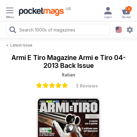
US
0
Menu
Login
Basket
<
Latest Issue
Armi E Tiro Magazine
Armi e Tiro 04-
2013 Back Issue
Italian
3 Reviews