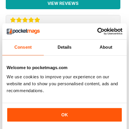
VIEW REVIEWS
SONO INTERESSATO AD AVERE UNA
RECENSIONE SULSA DEGUENTE PISTOLA
Consent
Details
About
bernardelli cal.22 modella 69
sono disposto ad acquistare l'arretrato
Welcome to pocketmags.com
indirizzo email :salina.massimo@gmail.com
We use cookies to improve your experience on our
Reviewed 06 January 2015
website and to show you personalised content, ads and
recommendations.
La migliore nel suo genere.
OK
Reviewed 26 September 2012