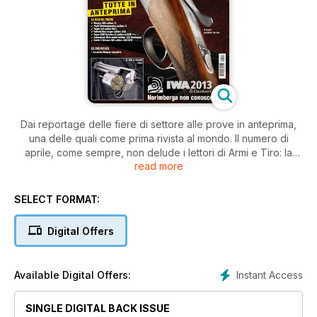
Dai reportage delle fiere di settore alle prove in anteprima,
una delle quali come prima rivista al mondo. Il numero di
aprile, come sempre, non delude i lettori di Armi e Tiro: la
read more
prova di copertina spetta di diritto alla nuova doppietta 486
di Beretta, fucile dall’indubbio fascino, ma con un prezzo alla
portata di molti. Dallo stile del fucile per eccellenza, alle
SELECT FORMAT:
bordate del revolver Smith & Wesson calibro .500 S&W che
per qualche anno è stato oggetto del desiderio degli
Digital Offers
appassionati italiani del genere, ma che la bocciatura da
parte della defunta commissione consultiva centrale aveva
relegato a sogno: noi lo abbiamo provato in anteprima e vi
Instant Access
Available Digital Offers:
assicuriamo che le emozioni che regala sono davvero forti.
Per restare nel settore delle armi corte, abbiamo provato
SINGLE DIGITAL BACK ISSUE
anche la piccola Lc9 calibro 9x21, cavallo di battaglia di