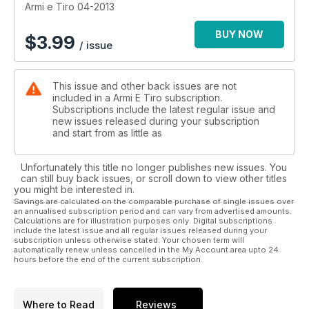
Ruger per presidiare il segmento delle compatte in 9mm. Ma
Armi e Tiro 04-2013
le sorprese per i nostri lettori appassionati di caccia non sono
finite. In anteprima assoluta la nuova creazione dei fratelli
BUY NOW
$
3.99
/ issue
Piotti: come trasformare un bel semiautomatico Benelli in un
fuoriserie da 9.000 euro! E ancora: un’altra doppietta per
un’altra prova in anteprima, la nuova Sabatti Mini ranger
This issue and other back issues are not
calibro .410, gioiellino che costa meno di un semiautomatico
included in a Armi E Tiro subscription.
di alta gamma. Sempre per la caccia, la Sauer 202 in versione
Subscriptions include the latest regular issue and
Synchro, uno dei kit completo di ottica che l’importatore
new issues released during your subscription
Bignami ha messo a punto per i cacciatori di selezione. Per
and start from as little as
chi ama il tiro a segno con i cloni Ar15, invece, abbiamo
provato lo Schmeisser Ultra match con canna di 20 pollici
Unfortunately this title no longer publishes new issues. You
Lothar Walther in calibro .223 Remington. Inoltre, sono ben
can still buy back issues, or scroll down to view other titles
due i reportage: quello dall’Iwa, pochi giorni dopo la chiusura
you might be interested in.
della grande fiera di Norimberga, con 32 pagine dedicate
Savings are calculated on the comparable purchase of single issues over
an annualised subscription period and can vary from advertised amounts.
alle tante novità delle principali aziende europee; e quello
Calculations are for illustration purposes only. Digital subscriptions
dell’Hunting show di Vicenza, evento sempre più apprezzato
include the latest issue and all regular issues released during your
da tanti cacciatori italiani.
subscription unless otherwise stated. Your chosen term will
automatically renew unless cancelled in the My Account area upto 24
hours before the end of the current subscription.
Where to Read
Reviews