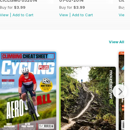
CICLISMO 032014
01-02-2014
cicli
Buy for
$3.99
Buy for
$3.99
Buy f
View
|
Add to Cart
View
|
Add to Cart
View
View All