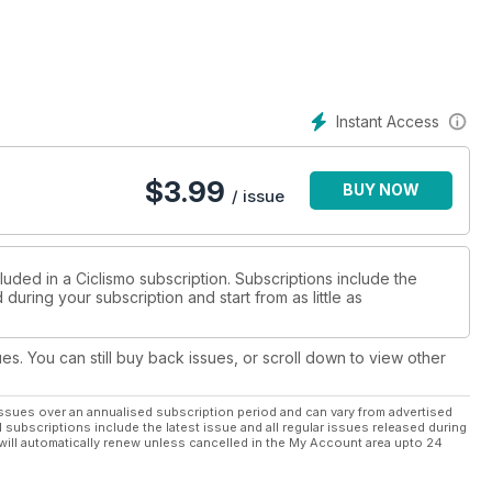
tlete nell’Accpi e nel Consiglio federale, e a conoscere tutto
re il materiale.
ve dedicate alla Bianchi Sempre pro: quella che usa il campione
ratteristiche di prima fascia. Alla Wilier Zero.7, i materiali e le
e. E con un’anteprima assoluta: la Giant Propel advance sl, che si
Instant Access
ndo. Merito della ricerca fatta nella galleria del vento e sul
 reattività e rigidità del telaio. Riuscendo a limitare il peso.
atile, che ha subito un restyling completo e un aggiornamento a
$
3.99
BUY NOW
ruote di 27,5" che incrementano la scorrevolezza sullo sconnesso
/ issue
dente.
rodotti Campagnolo non più solo per la strada, ma anche per il
e 1x 11 di Sram e le gomme Vittoria, che promettono “miracoli”
 nano particella a base di carbonio.
luded in a Ciclismo subscription. Subscriptions include the
during your subscription and start from as little as
ues. You can still buy back issues, or scroll down to view other
ssues over an annualised subscription period and can vary from advertised
l subscriptions include the latest issue and all regular issues released during
will automatically renew unless cancelled in the My Account area upto 24