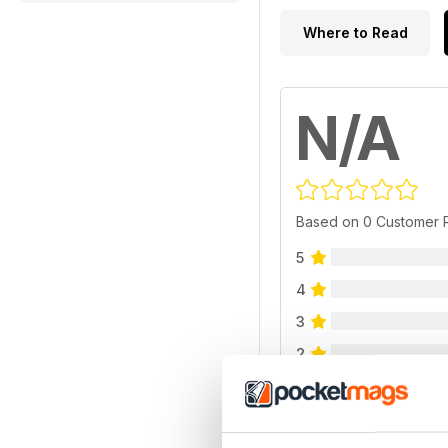
Where to Read
N/A
Based on 0 Customer 
5
4
3
2
1