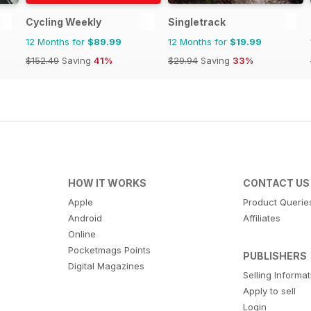
Cycling Weekly
Singletrack
12 Months for
$89.99
12 Months for
$19.99
$152.49
Saving
41%
$29.94
Saving
33%
HOW IT WORKS
CONTACT US
Apple
Product Querie
Android
Affiliates
Online
Pocketmags Points
PUBLISHERS
Digital Magazines
Selling Informa
Apply to sell
Login