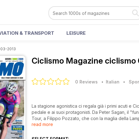
VIATION & TRANSPORT
LEISURE
 03-2013
Ciclismo Magazine
ciclismo
0 Reviews
• Italian
•
Spor
La stagione agonistica ci regala già i primi acuti e
pedale e ai suoi protagonisti. Da Peter Sagan, il "funambolo" della Cannondale a caccia di classiche e di tappe al
Tour, a Filippo Pozzato, che con la maglia della Lamp
read more
mai nessuno come lui.
Senza dimenticare il team Colombia-Coldeportes, equ
Vi portiamo in Australia, al Santos Tour Down Under, 
SELECT FORMAT: