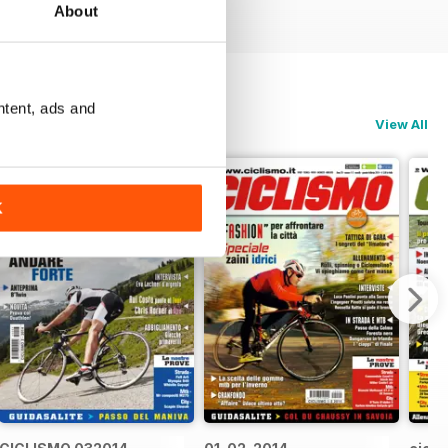
About
ntent, ads and
View All
K