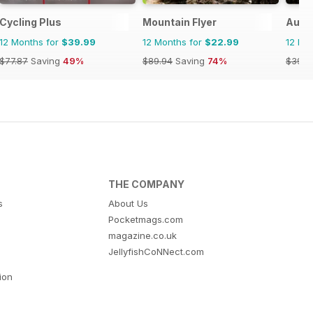
Cycling Plus
Mountain Flyer
Austr
12 Months for
$39.99
12 Months for
$22.99
12 Mo
$77.87
Saving
49%
$89.94
Saving
74%
$39.9
THE COMPANY
s
About Us
Pocketmags.com
magazine.co.uk
JellyfishCoNNect.com
tion