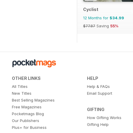
Cyclist
12 Months for
$34.99
$77.87
Saving
55%
OTHER LINKS
HELP
All Titles
Help & FAQs
New Titles
Email Support
Best Selling Magazines
Free Magazines
GIFTING
Pocketmags Blog
How Gifting Works
Our Publishers
Gifting Help
Plus+ for Business