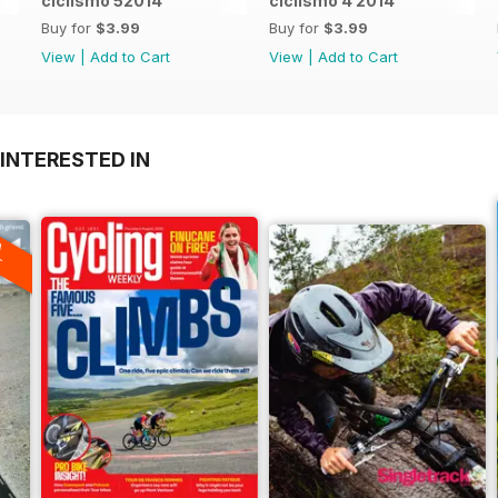
ciclismo 52014
ciclismo 4 2014
Buy for
$3.99
Buy for
$3.99
View
|
Add to Cart
View
|
Add to Cart
INTERESTED IN
A
F