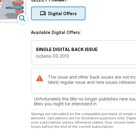
movimento nel doppio ruolo di rappresentante delle a
sul Triathlon, con i consigli più opportuni per sceglie
Digital Offers
Gli amanti della strada sono accontentati con le pro
italiano Franco Pellizotti, una bici “pronto gara” con ca
soluzioni all'avanguardia. La customizzazione è total
Available Digital Offers:
presenta come la bicicletta aero race più veloce al mo
terreno delle competizioni per migliorare aerodinamica,
Per i biker ci sono la Trek Fuel, una Trail bike vers
SINGLE DIGITAL BACK ISSUE
livello di sospensioni. E la Scapin Morgan S3, con 
ciclismo 03-2013
e hanno il giusto grip in salita. A un prezzo sorpren
Abbiamo passato ai raggi X le ruote Lightweight, i p
Ciclocross, il primo sistema di serie con trasmission
grazie a una nuova tecnologia di produzione e a G+,
This issue and other back issues are not inc
latest regular issue and new issues released 
Unfortunately this title no longer publishes new iss
titles you might be interested in.
Savings are calculated on the comparable purchase of single i
amounts. Calculations are for illustration purposes only. Digita
your subscription unless otherwise stated. Your chosen term 
hours before the end of the current subscription.