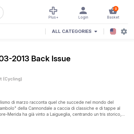
0
Plus+
Login
Basket
ALL CATEGORIES
 03-2013 Back Issue
t
(
Cycling
)
 Ciclismo di marzo racconta quel che succede nel mondo del
re-Merida ha già vinto a Laigueglia, centrando un tris storico,
ipaggiato con bici Wilier Triestina.
a scoprire il settore femminile, con Noemi Cantele che guida il