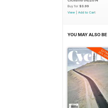
Ciclismo 06/2014
Buy for
$3.99
View
|
Add to Cart
YOU MAY ALSO BE 
EXTR
20% OF