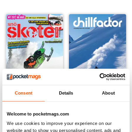
Consent
Details
About
Tidningen Snöskoter
Chillfactor Magazine
Annual Subscription pour
Annual Subscription pour
Welcome to pocketmags.com
€33,99
€15,99
We use cookies to improve your experience on our
€47.94
Sauvez
29%
website and to show you personalised content, ads and