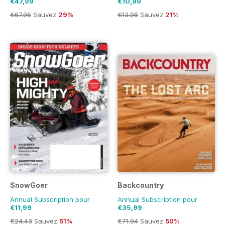
€47,99
€10,99
€67.96
Sauvez
29%
€13.96
Sauvez
21%
SnowGoer
Backcountry
Annual Subscription pour
Annual Subscription pour
€11,99
€35,99
€24.43
Sauvez
51%
€71.94
Sauvez
50%