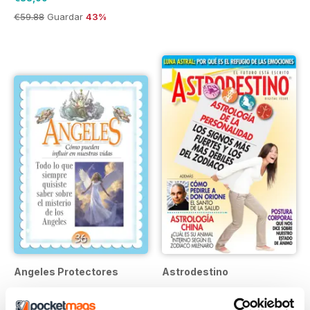
€59.88
Guardar
43%
Angeles Protectores
Astrodestino
Annual Subscription para
Annual Subscription para
€16,99
€46,99