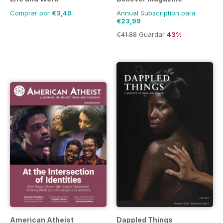
Comprar por
€3,49
Annual Subscription para
€23,99
€41.88
Guardar
43%
American Atheist
Dappled Things