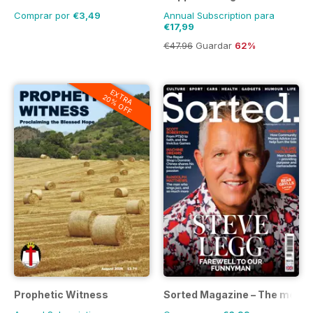
Comprar por
€3,49
Annual Subscription para
€17,99
€47.96
Guardar
62%
EXTRA
20% OFF
Prophetic Witness
Sorted Magazine – The men's