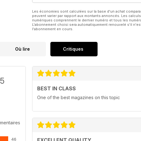
Les économies sont calculées sur la base d'un achat compar
peuvent varier par rapport aux montants annoncés. Les calculs
numériques comprennent le dernier numéro et tous les numéros
L'abonnement choisi sera automatiquement renouvelé s'il n'est
l'abonnement en cours.
Où lire
Critiques
/5
BEST IN CLASS
One of the best magazines on this topic
mentaires
46
EXCELLENT QUALITY