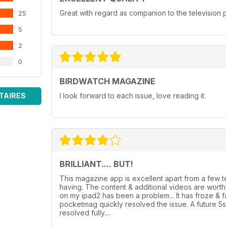
Great with regard as companion to the televisio
25
5
2
0
BIRDWATCH MAGAZINE
TAIRES
I look forward to each issue, love reading it.
BRILLIANT.... BUT!
This magazine app is excellent apart from a few
having. The content & additional videos are wor
on my ipad2 has been a problem... It has froze & 
pocketmag quickly resolved the issue. A future 5
resolved fully....