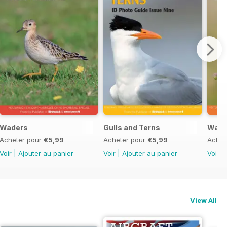
Waders
Gulls and Terns
Warb
Acheter pour
€5,99
Acheter pour
€5,99
Achet
Voir
|
Ajouter au panier
Voir
|
Ajouter au panier
Voir
|
View All