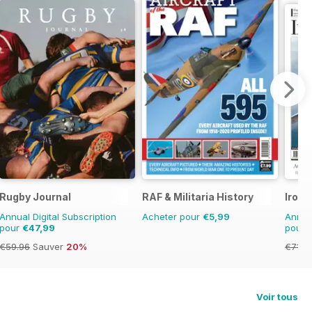
Rugby Journal
RAF & Militaria History
Iron 
Annual Digital Subscription
Acheter pour
€5,99
Annual
pour
€47,99
pour
€59.96
Sauver
20%
€71.9
Voir tous