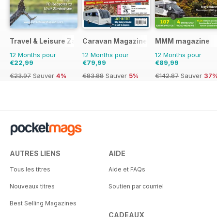
Travel & Leisure Zambia & Zimbabwe
Caravan Magazine
MMM magazine
12 Months pour
12 Months pour
12 Months pour
€22,99
€79,99
€89,99
€23.97
Sauver
4%
€83.88
Sauver
5%
€142.87
Sauver
37
AUTRES LIENS
AIDE
Tous les titres
Aide et FAQs
Nouveaux titres
Soutien par courriel
Best Selling Magazines
CADEAUX