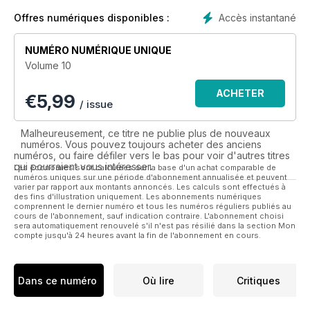
childcare facilities that engage them and provide enriching
cultural experiences. Five Star Kids showcases a world of
Accès instantané
Offres numériques disponibles :
holidays where the whole family can have fun together in
style.
NUMÉRO NUMÉRIQUE UNIQUE
Volume 10
However, travel is only one section of the magazine. Lifestyle
issues such as fashion, party planning, dining and interior
ACHETER
€
5,99
design are also covered, as is the critical topic of education.
/ issue
Malheureusement, ce titre ne publie plus de nouveaux
numéros. Vous pouvez toujours acheter des anciens
numéros, ou faire défiler vers le bas pour voir d'autres titres
qui pourraient vous intéresser.
Les économies sont calculées sur la base d'un achat comparable de
numéros uniques sur une période d'abonnement annualisée et peuvent
varier par rapport aux montants annoncés. Les calculs sont effectués à
des fins d'illustration uniquement. Les abonnements numériques
comprennent le dernier numéro et tous les numéros réguliers publiés au
cours de l'abonnement, sauf indication contraire. L'abonnement choisi
sera automatiquement renouvelé s'il n'est pas résilié dans la section Mon
compte jusqu'à 24 heures avant la fin de l'abonnement en cours.
Dans ce numéro
Où lire
Critiques