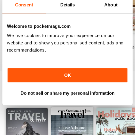
down the ultimate hands-on
Consent
Details
About
learning experiences that make
history come to life.
Welcome to pocketmags.com
We use cookies to improve your experience on our
Five Star
Volume 7 2015
Volume 6 2015
website and to show you personalised content, ads and
Acheter pour
€5,99
Acheter pour
€5,99
Acheter pour
€5,99
recommendations.
Voir
|
Ajouter au
Voir
|
Ajouter au
Voir
|
Ajouter au
panier
panier
panier
OK
OTHER TITLES FROM SIGNATURE
View All
Do not sell or share my personal information
PUBLISHING PTY LTD