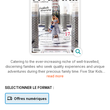
Catering to the ever-increasing niche of well-travelled,
discerning families who seek quality experiences and unique
adventures during their precious family time. Five Star Kids
read more
supplies families that want the best from their travels with
information on the most luxurious destinations suitable for
children, and on the most exciting experiences available for
SELECTIONNER LE FORMAT :
families. Time-poor but cash-rich parents are increasingly
opting for luxury holidays that can still provide their children
Offres numériques
with fun and educational activities. Some may also want time
alone while their children are well looked after in quality