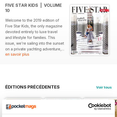
FIVE STAR KIDS | VOLUME
10
Welcome to the 2019 edition of
Five Star Kids, the only magazine
devoted entirely to luxe travel
and lifestyle for families. This
issue, we’re sailing into the sunset
on a private yachting adventure,
en savoir plus
exploring Marrakesh with a
toddler, delving into the jungle of
Borneo, witnessing turtles
hatching in Queensland and hitting
the slopes in France. Stella
McCartney’s latest kids’ collection
ÉDITIONS PRÉCÉDENTES
Voir tous
is perfect for cool cats, and we
find out why finishing schools are
making a comeback. We also
divine the mathematical formula
for family holiday bliss and track