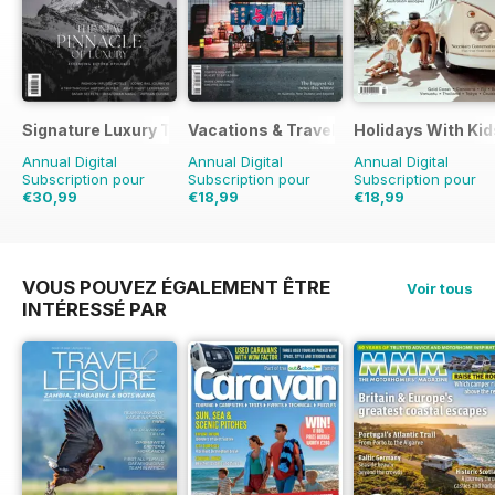
Signature Luxury Travel & Style
Vacations & Travel
Holidays With Kid
Annual Digital
Annual Digital
Annual Digital
Subscription pour
Subscription pour
Subscription pour
€30,99
€18,99
€18,99
€47.96
Sauver
35%
€27.96
Sauver
32%
€27.96
Sauver
32%
VOUS POUVEZ ÉGALEMENT ÊTRE
Voir tous
INTÉRESSÉ PAR