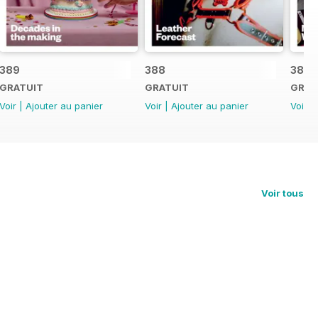
389
388
387
GRATUIT
GRATUIT
GRAT
Voir
|
Ajouter au panier
Voir
|
Ajouter au panier
Voir
|
Voir tous