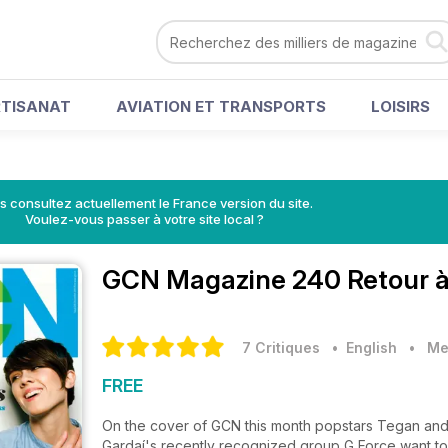
RTISANAT
AVIATION ET TRANSPORTS
LOISIRS
s consultez actuellement le France version du site.
Voulez-vous passer à votre site local ?
GCN Magazine
240 Retour à
7 Critiques
• English
•
Me
FREE
On the cover of GCN this month popstars Tegan and 
Gardaí's recently recognized group G Force want t