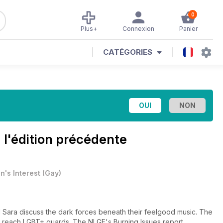
0
Plus+
Connexion
Panier
CATÉGORIES
 l'édition précédente
n's Interest
(
Gay
)
Sara discuss the dark forces beneath their feelgood music. The
o reach LGBT+ guards. The NLGF's Burning Issues report