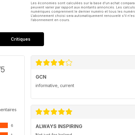
Les économies sont calculées sur la base d'un achat compar
peuvent varier par rapport aux montants annoncés. Les calculs
numériques comprennent le dernier numéro et tous les numéros
L'abonnement choisi sera automatiquement renouvelé s'il n'est
l'abonnement en cours.
Critiques
/5
GCN
informative, current
entaires
6
ALWAYS INSPIRING
Not just for Ireland