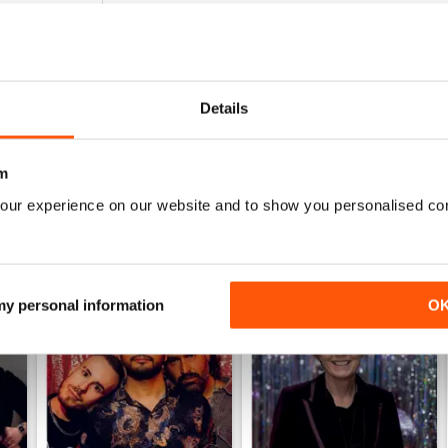
HIGHLY INTERESTING
Very detailed reviews of venues in Ireland
Details
m
our experience on our website and to show you personalised co
ENTES
 my personal information
O