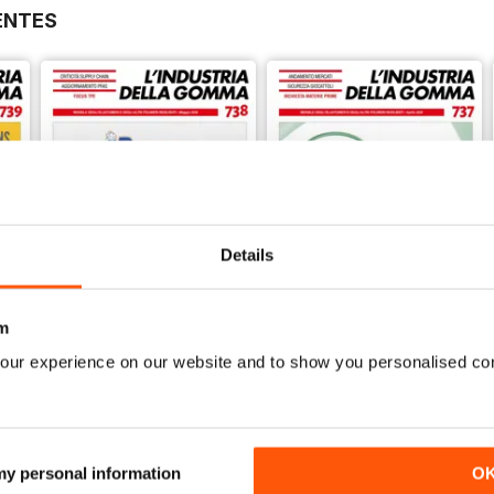
ENTES
Details
m
our experience on our website and to show you personalised co
Maggio
Aprile
Acheter pour
€1,19
Acheter pour
€1,19
Voir
|
Ajouter au panier
Voir
|
Ajouter au panier
 my personal information
O