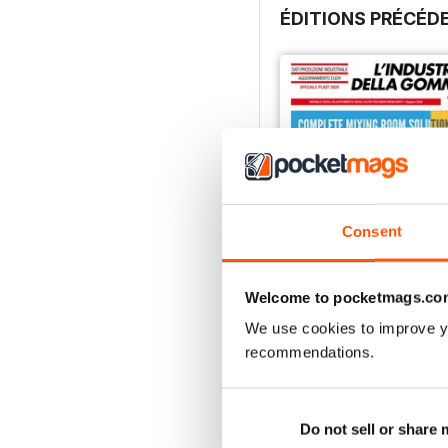
ÉDITIONS PRÉCÉD
Consent
Welcome to pocketmags.co
We use cookies to improve y
recommendations.
Giugno
Acheter pour
€1,19
Voir
|
Ajouter au panier
Do not sell or share