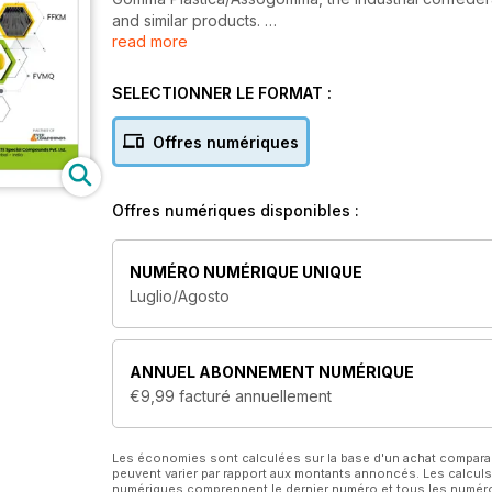
and similar products.
read more
As the only Italian magazine exclusively dedicated t
everyone who works in this business.
It is also a very effective and prestigious advertisin
SELECTIONNER LE FORMAT :
image and promote their products with
Industries that produce semi-finished goods and fin
Offres numériques
Offres numériques disponibles :
NUMÉRO NUMÉRIQUE UNIQUE
Luglio/Agosto
ANNUEL
ABONNEMENT NUMÉRIQUE
€9,99
facturé annuellement
Les économies sont calculées sur la base d'un achat compar
peuvent varier par rapport aux montants annoncés. Les calculs
numériques comprennent le dernier numéro et tous les numéros