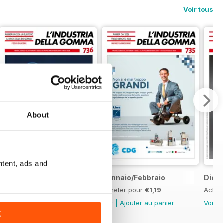
Voir tous
About
ntent, ads and
Marzo
Gennaio/Febbraio
Dice
Acheter pour
€1,19
Acheter pour
€1,19
Achet
Voir
|
Ajouter au panier
Voir
|
Ajouter au panier
Voir
|
K