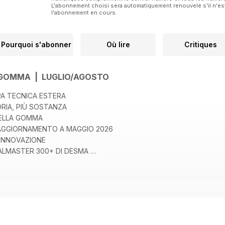
L'abonnement choisi sera automatiquement renouvelé s'il n'est
l'abonnement en cours.
Pourquoi s'abonner
Où lire
Critiques
A GOMMA | LUGLIO/AGOSTO
PA TECNICA ESTERA
ORIA, PIÙ SOSTANZA
DELLA GOMMA
: AGGIORNAMENTO A MAGGIO 2026
E INNOVAZIONE
SEALMASTER 300+ DI DESMA
I UE
DR/PARTE II
QUESTO NUMERO