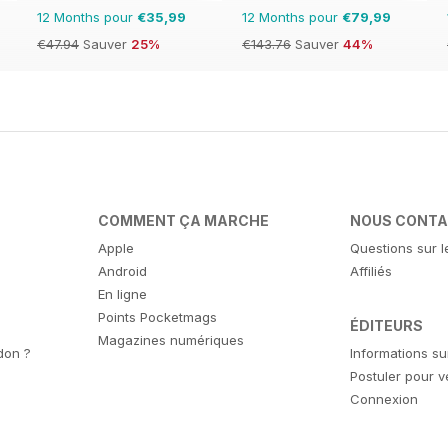
12 Months pour
€35,99
12 Months pour
€79,99
€47.94
Sauver
25%
€143.76
Sauver
44%
COMMENT ÇA MARCHE
NOUS CONT
Apple
Questions sur l
Android
Affiliés
En ligne
Points Pocketmags
ÉDITEURS
Magazines numériques
don ?
Informations su
Postuler pour 
Connexion