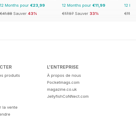
12 Months pour
€23,99
12 Months pour
€11,99
12 Mo
€41.88
Sauver
43%
€17.97
Sauver
33%
€11.90
ACTER
L'ENTREPRISE
es produits
À propos de nous
Pocketmags.com
magazine.co.uk
JellyfishCoNNect.com
r la vente
vendre