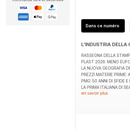
Dans ce numéro
L’INDUSTRIA DELL
RASSEGNA DELLA STAM
PLAST 2026: MENO EUF
LA NUOVA GEOGRAFIA 
PREZZI MATERIE PRIME
PMG: 50 ANNI DI SFIDE 
LA PRIMA ITALIANA DI 
en savoir plus
NUOVE SEMPLIFICAZION
PER IL REGOLAMENTO EU
IL TACCUINO
GLI INSERZIONISTI DI 