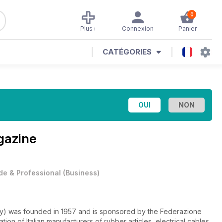
0
Plus+
Connexion
Panier
CATÉGORIES
gazine
de & Professional
(
Business
)
try) was founded in 1957 and is sponsored by the Federazione
on of Italian manufacturers of rubber articles, electrical cables