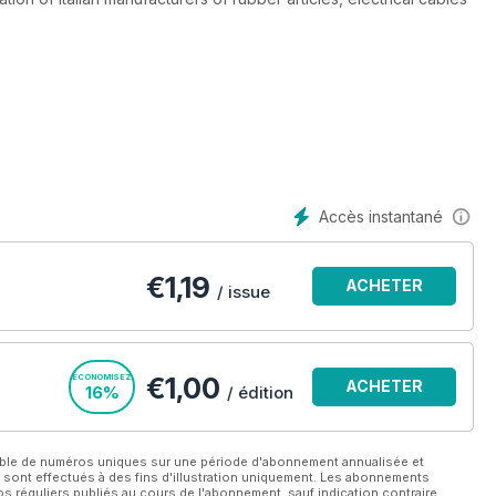
o rubber industry, it has become an indispensable instrument for
g platform for all companies that want to present their corporate
ished rubber products.
Accès instantané
€
1,19
ACHETER
/ issue
€1,00
ÉCONOMISEZ
ACHETER
16%
/ édition
able de numéros uniques sur une période d'abonnement annualisée et
 sont effectués à des fins d'illustration uniquement. Les abonnements
 réguliers publiés au cours de l'abonnement, sauf indication contraire.