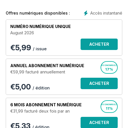
· PLAN OF THE MONTH
· SCALE DRAWINGS
· LAYOUT FEATURES
Accès instantané
Offres numériques disponibles :
· RAILWAY MODELLING EXPLORED
· SHOWS YOU HOW
NUMÉRO NUMÉRIQUE UNIQUE
· READERS’ LETTERS
August 2026
· PRODUCT REVIEWS AND NEWS
ACHETER
€
5,99
/ issue
ANNUEL
ABONNEMENT NUMÉRIQUE
ÉCONOMISEZ
17%
€59,99
facturé annuellement
ACHETER
€5,00
/ édition
6 MOIS
ABONNEMENT NUMÉRIQUE
ÉCONOMISEZ
11%
€31,99
facturé deux fois par an
ACHETER
€5,33
/ édition