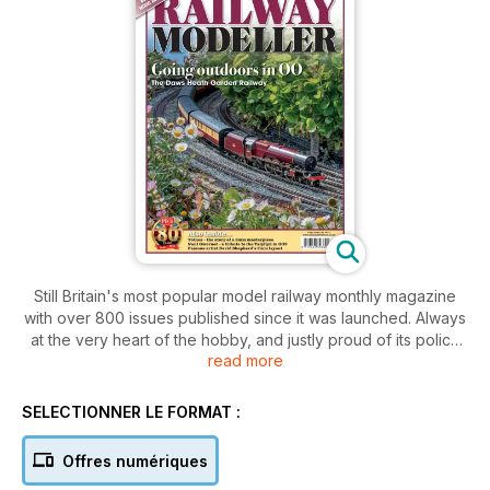
Still Britain's most popular model railway monthly magazine
with over 800 issues published since it was launched. Always
at the very heart of the hobby, and justly proud of its policy
read more
to cover all the scales and gauges and topics of interest to
both ready-to-run enthusiasts and kit and scratchbuilders
alike.
SELECTIONNER LE FORMAT :
Regular features include:
Offres numériques
· RAILWAY OF THE MONTH