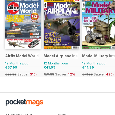
Airfix Model World
Model Airplane International
Model Military Int
12 Months pour
12 Months pour
12 Months pour
€57,99
€41,99
€41,99
€83.88
Sauver
31%
€71.88
Sauver
42%
€71.88
Sauver
42%