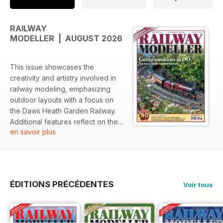
RAILWAY
MODELLER | AUGUST 2026
This issue showcases the
creativity and artistry involved in
railway modeling, emphasizing
outdoor layouts with a focus on
the Daws Heath Garden Railway.
Additional features reflect on the
en savoir plus
history and impact of prominent
model designs, as well as tributes
to notable figures in the field.
Featured:
ÉDITIONS PRÉCÉDENTES
Voir tous
- An in-depth look at the Daws
Heath Garden Railway, highlighting
its outdoor setup in OO scale
- A feature on the Totnes layout,