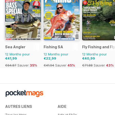
Sea Angler
Fishing SA
Fly Fishing and Fl
12 Months pour
12 Months pour
12 Months pour
€41,99
€22,99
€40,99
€64.87
Sauver
35%
€41.94
Sauver
45%
€71.88
Sauver
43%
AUTRES LIENS
AIDE
Tous les titres
Aide et FAQs