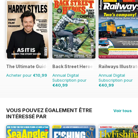
The Ultimate Guide to Harry Styles
Back Street Heroes
Railways Illustra
Acheter pour
€10,99
Annual Digital
Annual Digital
Subscription pour
Subscription pour
€40,99
€40,99
€71.88
Sauver
43%
€71.88
Sauver
43%
VOUS POUVEZ ÉGALEMENT ÊTRE
Voir tous
INTÉRESSÉ PAR