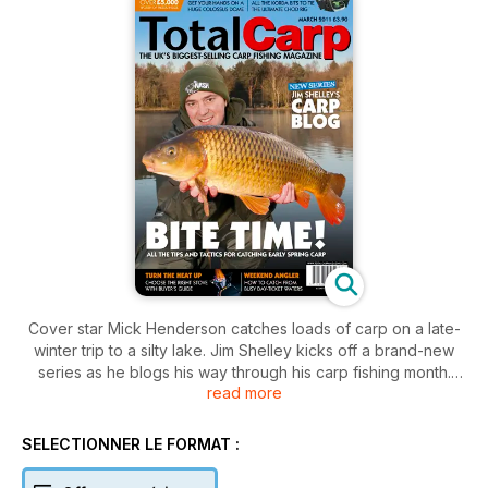
Cover star Mick Henderson catches loads of carp on a late-
winter trip to a silty lake. Jim Shelley kicks off a brand-new
series as he blogs his way through his carp fishing month.
read more
Plus? Tony Smeets begins a new series tackling pressured
day-ticket waters at the weekend in a bid to beat the crowds
and get some bites.
SELECTIONNER LE FORMAT :