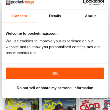
Great read
Révision 16 octobre 2020
Consent
Details
About
Welcome to pocketmags.com
BEST BY FAR!
A cracking read and I just caught up and bought a
We use cookies to improve your experience on our
couple of missed issues. Delighted - will recommend.
website and to show you personalised content, ads and
recommendations.
Révision 20 février 2013
OK
ÉDITIONS PRÉCÉDENTES
Do not sell or share my personal information
Voir tous