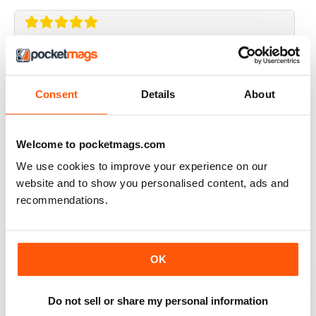
THOROUGHLY GOOD READ
Great magazine for the Republic of Ireland
Consent
Details
About
Revisado 20 julio 2019
Welcome to pocketmags.com
We use cookies to improve your experience on our
BEST OF GCN OFFERS!
website and to show you personalised content, ads and
recommendations.
It's a good magazine for the LGBT community!
Revisado 20 septiembre 2017
OK
Do not sell or share my personal information
HIGHLY INTERESTING