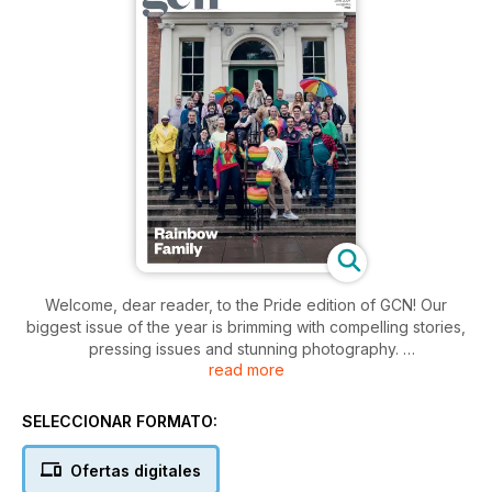
Welcome, dear reader, to the Pride edition of GCN! Our
biggest issue of the year is brimming with compelling stories,
pressing issues and stunning photography.
read more
This is the first issue published under new leadership at GCN,
with Stefano Pappalardo taking the reins as Manager, and
SELECCIONAR FORMATO:
Alice Linehan assuming the role of Editor. It is an exciting time
for the organisation as it takes the next step in its 36-year
Ofertas digitales
journey.