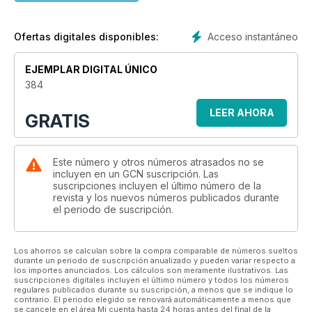
Our cover photographed by Hazel Coonagh aims to capture
a tiny glimpse of our wonderful rainbow family on the steps of
Acceso instantáneo
Ofertas digitales disponibles:
the Department of Justice in Dublin. They stood where a
small group of activists gathered 50 years ago on June 27,
EJEMPLAR DIGITAL ÚNICO
1974, commencing Ireland’s first-ever Pride demonstration.
384
The Irish Gay Rights Movement (IGRM) similarly celebrates its
LEER AHORA
GRATIS
50th anniversary this year, while Cork’s Gay Project marks its
40th. Without the bravery of those trailblazing activists, we
would not be where we are today.
Este número y otros números atrasados no se
While there is much to celebrate, we must not ignore the
incluyen en un GCN suscripción. Las
suscripciones incluyen el último número de la
work that is left to do, whether it be tackling the far-right,
revista y los nuevos números publicados durante
advocating for better trans healthcare or improving
el periodo de suscripción.
accessibility within the queer community. As a member of
Belong To’s Pride Youth Committee puts it in one article,
“While the base of Pride is obviously the LGBTQ+ community,
Los ahorros se calculan sobre la compra comparable de números sueltos
we’re a human rights march.”
durante un periodo de suscripción anualizado y pueden variar respecto a
los importes anunciados. Los cálculos son meramente ilustrativos. Las
suscripciones digitales incluyen el último número y todos los números
This point is more important than ever, as we witness the
regulares publicados durante su suscripción, a menos que se indique lo
ongoing devastation happening in Palestine. As Queers for
contrario. El periodo elegido se renovará automáticamente a menos que
se cancele en el área Mi cuenta hasta 24 horas antes del final de la