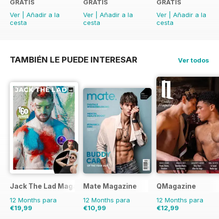
GRATIS
GRATIS
GRATIS
Ver
|
Añadir a la
Ver
|
Añadir a la
Ver
|
Añadir a la
cesta
cesta
cesta
TAMBIÉN LE PUEDE INTERESAR
Ver todos
Jack The Lad Magazine
Mate Magazine
QMagazine
12 Months para
12 Months para
12 Months para
€19,99
€10,99
€12,99