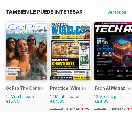
TAMBIÉN LE PUEDE INTERESAR
Ver todos
GoPro The Complete Manual
Practical Wireless
Tech AI Magazine
12 Months para
12 Months para
12 Months para
€15,99
€64,99
€23,99
€95.88
Guardar
32%
€41.88
Guardar
43