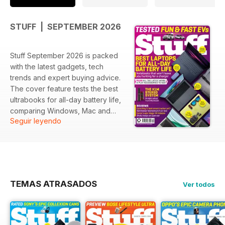
STUFF | SEPTEMBER 2026
Stuff September 2026 is packed
with the latest gadgets, tech
trends and expert buying advice.
The cover feature tests the best
ultrabooks for all-day battery life,
comparing Windows, Mac and
Seguir leyendo
Chromebook options. Reviews
include the Honor Magic V6
foldable, Sennheiser Momentum 5
headphones, Oura Ring 5, Google
Home Speaker and Insta360 Luna
Ultra. There's also a group test of
TEMAS ATRASADOS
Ver todos
exciting compact EVs, a look
inside a $1 million hi-fi system,
smart home advice, gaming
previews and the magazine’s