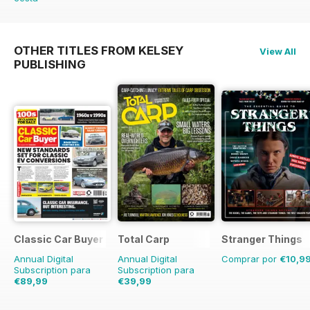
OTHER TITLES FROM KELSEY
View All
PUBLISHING
Classic Car Buyer
Total Carp
Stranger Things
Annual Digital
Annual Digital
Comprar por
€10,9
Subscription para
Subscription para
€89,99
€39,99
€167.52
Guardar
46%
€77.87
Guardar
49%