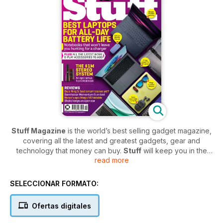
Stuff Magazine
is the world’s best selling gadget magazine,
covering all the latest and greatest gadgets, gear and
technology that money can buy.
Stuff
will keep you in the
read more
loop with the most exciting technology products months
before they hit the shelves.
SELECCIONAR FORMATO:
Whether it’s smartphones, tablets, TVs or smart speakers,
Stuff magazine
is jam-packed with all the latest hands-on
Ofertas digitales
reviews of the smartest tech and gear on the market. Every
month, the
Stuff
team will furnish you with their unique brand