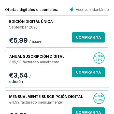
of witty and impartial reviews of the coolest, most sought-
after products for you and your home.
Acceso instantáneo
Ofertas digitales disponibles:
Join the tens of thousands of global readers with a
EDICIÓN DIGITAL ÚNICA
monthly Stuff digital magazine subscription today - the
September 2026
ultimate gadget magazine. Subscribe today!
COMPRAR YA
€
5,99
/ issue
ANUAL
SUSCRIPCIÓN DIGITAL
AHORRA
41%
€45,99
facturado anualmente
COMPRAR YA
€3,54
/
edición
MENSUALMENTE
SUSCRIPCIÓN DIGITAL
AHORRA
23%
€4,99
facturado mensualmente
COMPRAR YA