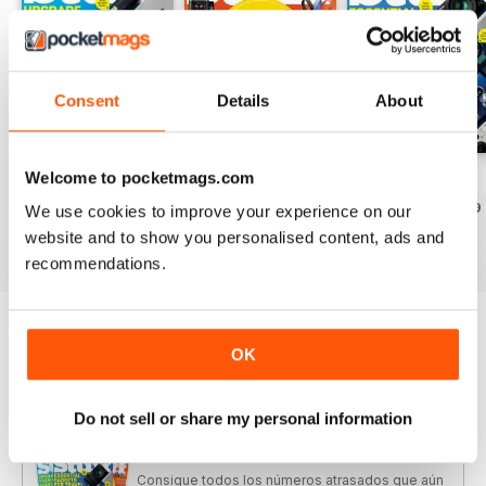
definitive Top Tens.
Consent
Details
About
Welcome to pocketmags.com
August 2026
July 2026
June 2026
Comprar por
€5,99
Comprar por
€5,99
Comprar por
€5,99
We use cookies to improve your experience on our
Ver
|
Añadir a la
Ver
|
Añadir a la
Ver
|
Añadir a la
website and to show you personalised content, ads and
cesta
cesta
cesta
recommendations.
Pruebe una muestra
GRATIS
de Stuff
OK
Leer ahora
Do not sell or share my personal information
COLECCIÓN COMPLETA
Consigue todos los números atrasados que aún