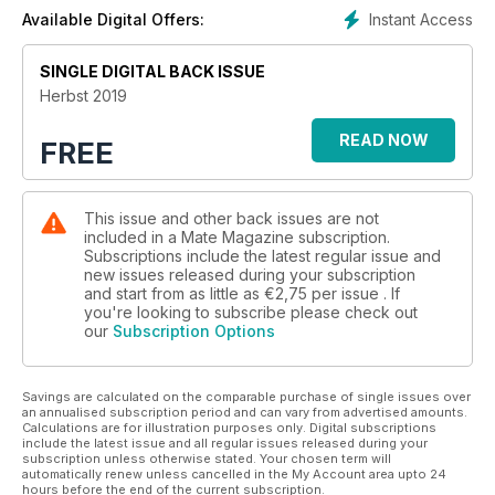
dich mit auf eine Zeitreise und wagen auch einen Blick hinter
Instant Access
Available Digital Offers:
die Kulissen unserer Produktionen. Oder wusstest du, dass
wir für Ausgabe #44 unseren Make-up Artist und unseren
SINGLE DIGITAL BACK ISSUE
Lichtassistenten als menschliche Puffer eingesetzt haben, um
Herbst 2019
einen Mercedes-Benz vor den wild schließenden Türen
eines Autoaufzugs zu beschützen? Noch mehr Anekdoten ab
READ NOW
FREE
Seite 014.
Ganz schön grün! Genau wie Tiere über Laute, Farben oder
Pheromone miteinander kommunizieren, tauschen Bäume
This issue and other back issues are not
Informationen untereinander aus – und zwar über sogenannte
included in a Mate Magazine subscription.
Subscriptions include the latest regular issue and
Terpene, also ätherische Öle, die viele Pflanzen
new issues released during your subscription
produzieren. Genau diese Terpene sollen verantwortlich sein
and start from as little as
€2,75
per issue . If
für den Anstieg der Killerzellen im menschlichen Körper, wenn
you're looking to subscribe please check out
wir uns über einen längeren Zeitraum (mehr als ein paar
our
Subscription Options
Stunden) im Wald aufhalten. Aromatherapie für das
Immunsystem quasi. Ob die Duftstoffe der Bäume tatsächlich
für eine gestärkte Abwehr verantwortlich sind, darüber sind
Savings are calculated on the comparable purchase of single issues over
an annualised subscription period and can vary from advertised amounts.
sich die Wissenschaftler uneinig. Dass das sogenannte
Calculations are for illustration purposes only. Digital subscriptions
„Waldbaden“ unser Wohlbefinden positiv beeinflusst und
include the latest issue and all regular issues released during your
effektiv Stress bekämpft, ist bereits bewiesen. Wie es
subscription unless otherwise stated. Your chosen term will
automatically renew unless cancelled in the My Account area upto 24
funktioniert und was es uns bringt, erfährst du ab Seite 048.
hours before the end of the current subscription.