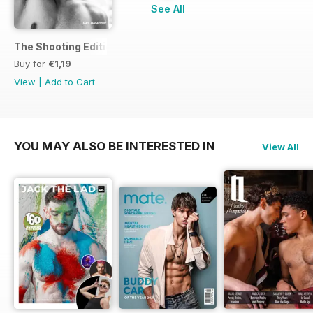
See All
The Shooting Edition
Buy for
€1,19
View
|
Add to Cart
YOU MAY ALSO BE INTERESTED IN
View All