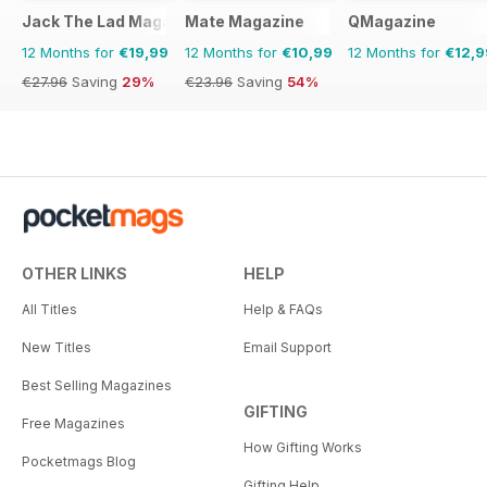
Jack The Lad Magazine
Mate Magazine
QMagazine
12 Months for
€19,99
12 Months for
€10,99
12 Months for
€12,9
€27.96
Saving
29%
€23.96
Saving
54%
OTHER LINKS
HELP
All Titles
Help & FAQs
New Titles
Email Support
Best Selling Magazines
GIFTING
Free Magazines
How Gifting Works
Pocketmags Blog
Gifting Help