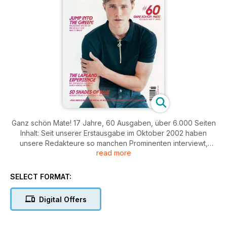
Ganz schön Mate! 17 Jahre, 60 Ausgaben, über 6.000 Seiten
Inhalt: Seit unserer Erstausgabe im Oktober 2002 haben
unsere Redakteure so manchen Prominenten interviewt,
read more
hunderte Cremes und Tinkturen für dich getestet und so
einige Schönheits-OPs über sich ergehen lassen – natürlich
nur, um dem Leser später davon berichten zu können! Wir
SELECT FORMAT:
haben aber auch ganz klassisch versucht, uns für dich ein
Sixpack anzutrainieren, und waren in der ganzen Welt
Digital Offers
unterwegs, um die besten Abenteuerdestinationen und
komfortabelsten Hotels ausfindig zu machen. In einem 5-
seitigen Best-of der letzten 59 Ausgaben Mate nehmen wir