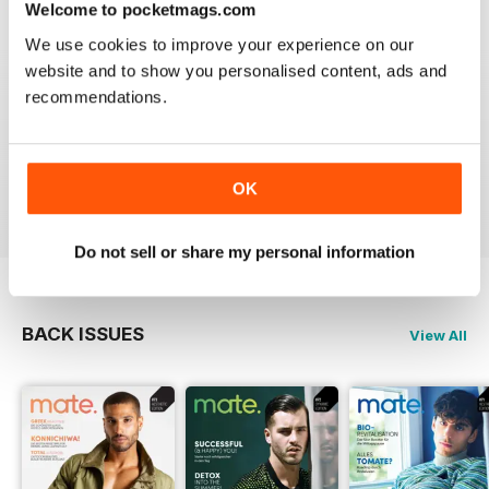
Welcome to pocketmags.com
We use cookies to improve your experience on our
website and to show you personalised content, ads and
IDEAL FOR GERMAN SPEAKERS
recommendations.
A German take on the gay experience that can be
enjoyed by non German speakers too
OK
Reviewed 13 September 2017
Do not sell or share my personal information
BACK ISSUES
View All