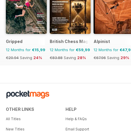
Gripped
British Chess Magazine
Alpinist
12 Months for
€15,99
12 Months for
€59,99
12 Months for
€47,
€20.94
Saving
24%
€83.88
Saving
28%
€67.96
Saving
29%
OTHER LINKS
HELP
All Titles
Help & FAQs
New Titles
Email Support