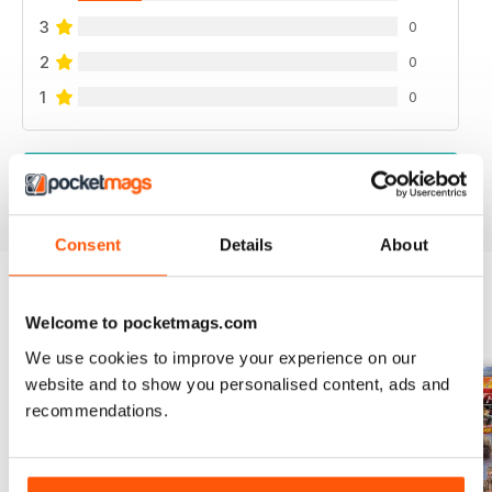
3
0
2
0
1
0
VIEW REVIEWS
Consent
Details
About
Welcome to pocketmags.com
BACK ISSUES
View All
We use cookies to improve your experience on our
website and to show you personalised content, ads and
recommendations.