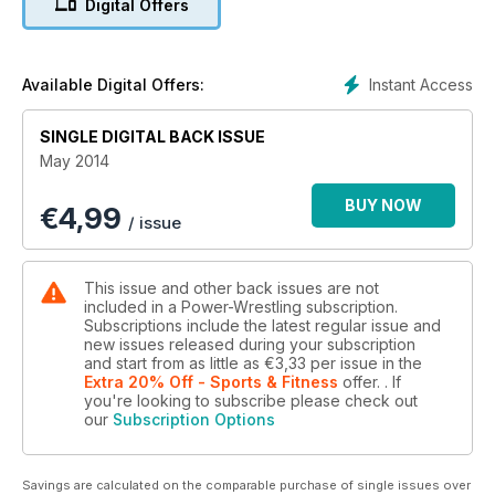
Digital Offers
*** Hall of Fame 2014: Die Karrieren der legendären
Superstars wie Lita, Razor Ramon oder Jake "The Snake"
Roberts im Blickpunkt + ein ausführlicher Bericht zur
diesjährigen HOF-Veranstaltung am Abend vor WrestleMania
Instant Access
Available Digital Offers:
XXX
*** TV-Revolution in Deutschland: Der Wechsel der WWE
SINGLE DIGITAL BACK ISSUE
von Sky ins Free-TV - Alles zu den Veränderungen
May 2014
*** Sheamus: One Last Chance? Die Karriere des keltischen
Kriegers auf dem Prüfstand
BUY NOW
€
4,99
*** Extreme Questions - Das PW-Quiz des Monats rund um
/ issue
extreme Momente aus WWE, WCW und ECW
*** Batista - die Serie: Teil 1 der großen Reihe rund um The
Animal - Seine Anfänge in der WWE
This issue and other back issues are not
*** Das WWE Network - Lohnt sich der Neid? Wir haben das
included in a Power-Wrestling subscription.
neue Angebot ausführlich getestet
Subscriptions include the latest regular issue and
new issues released during your subscription
*** WWE im TV: Daniel Bryan hat endlich den WWE-Titel,
and start from as little as
€3,33
per issue
in the
Paige überrascht mit ihrem WWE-Debüt, Aus Cesaro wird der
Extra 20% Off - Sports & Fitness
offer.
. If
King of Swing, u.v.m.
you're looking to subscribe please check out
*** Matches, die die Welt bewegten: Triple H vs. Shawn
our
Subscription Options
Michaels vom WWE SummerSlam 2002
*** Das Video-Archiv unter anderem mit Razor Ramon, CM
Punk, Scooby Doo, Bad News Brown und mehr
Savings are calculated on the comparable purchase of single issues over