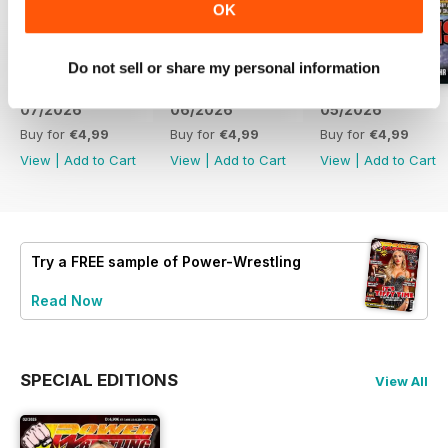
OK
Do not sell or share my personal information
07/2026
06/2026
05/2026
Buy for
€4,99
Buy for
€4,99
Buy for
€4,99
View
|
Add to Cart
View
|
Add to Cart
View
|
Add to Cart
Try a
FREE
sample of Power-Wrestling
Read Now
SPECIAL EDITIONS
View All