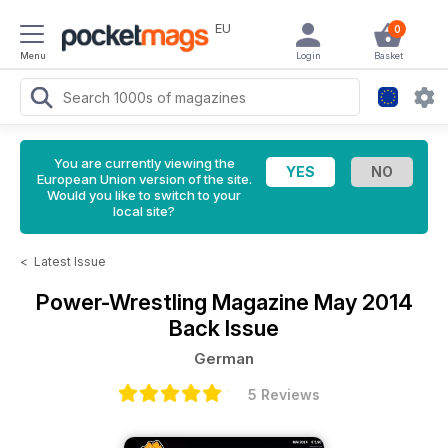
EU
0
Menu
Login
Basket
You are currently viewing the
European Union version of the site.
Would you like to switch to your
local site?
<
Latest Issue
Power-Wrestling Magazine
May 2014
Back Issue
German
5 Reviews