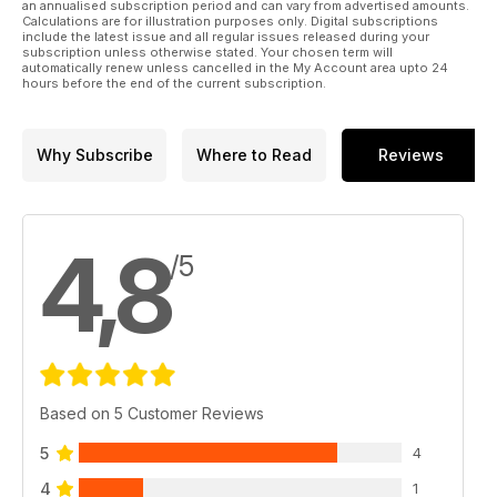
*** Kolumnen: Christian Bruns schreibt über 10 Live-
an annualised subscription period and can vary from advertised amounts.
Calculations are for illustration purposes only. Digital subscriptions
WrestleManias, Marcus Müller mit seinen Gedanken zu CM
include the latest issue and all regular issues released during your
Punk
subscription unless otherwise stated. Your chosen term will
automatically renew unless cancelled in the My Account area upto 24
*** Am runden Tisch: Nach WrestleMania ist vor
hours before the end of the current subscription.
WrestleMania - Das PW-Team diskutiert
*** Was wurde eigentlich aus...!?!: Buff Bagwell
*** IMPACT WRESTLING: Lockdown in Miami, die
Why Subscribe
Where to Read
Reviews
Entwicklungen in den wöchentlichen Shows und hinter den
Kulissen im Blick
*** wXw & Wrestling in Deutschland: 16 Carat Gold 2014,
Events in Marburg, Hannover, Roth
4,8
*** Das und vieles mehr! Dazu interessante Video-Links,
/5
Bildergalerien und die praktische Text-Funktion fürs einfache
Lesen!
*** Viel Spaß mit dieser Power-Wrestling!
Based on 5 Customer Reviews
5
4
4
1