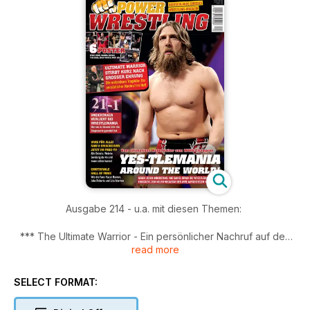
Ausgabe 214 - u.a. mit diesen Themen:
*** The Ultimate Warrior - Ein persönlicher Nachruf auf den
read more
plötzlich verstorbenen Hall of Famer von Wolfgang Stach
*** WrestleMania XXX-Ausgabe: Großer Bericht zur
diesjährigen Show mit vielen Live-Eindrücken von Christian
SELECT FORMAT:
Bruns, dazu eine Bildergalerie zum Axxess-Fanfest und
einiges mehr