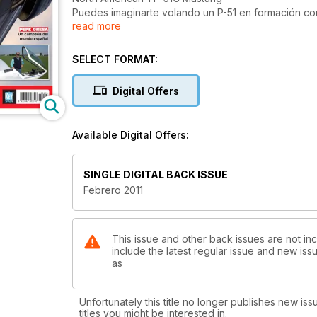
Puedes imaginarte volando un P-51 en formación co
read more
Dave Unwin tuvo la oportunidad de volar atrás en el
Meteorología aplicada
SELECT FORMAT:
El factor humedad: Desde la presencia o no de nube
diferentes formas de precipitación el contenido de
Digital Offers
cuenta el piloto.
Instrumentos y sistemas
Available Digital Offers:
Display primario de vuelo y display multifuncional de
recibir y procesar la información de los PFDs.
SINGLE DIGITAL BACK ISSUE
Grandes rutas
Febrero 2011
Raid Cinco Naciones (V): Asalto ECHO: Alpes Géno
Y además...
This issue and other back issues are not inc
include the latest regular issue and new issu
Crisis en la acrobacia española
as
“Ni unos tan buenos ni otros tan malos.” Ramón Alo
Jacob-52
Unfortunately this title no longer publishes new iss
Jacob52 es una asociación fuerte que ofrece una p
titles you might be interested in.