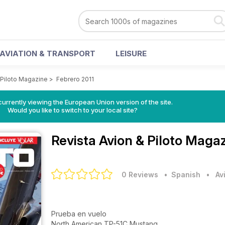
AVIATION & TRANSPORT
LEISURE
 Piloto Magazine
>
Febrero 2011
urrently viewing the European Union version of the site.
Would you like to switch to your local site?
Revista Avion & Piloto Maga
0 Reviews
• Spanish
•
Av
Prueba en vuelo
North American TP-51C Mustang