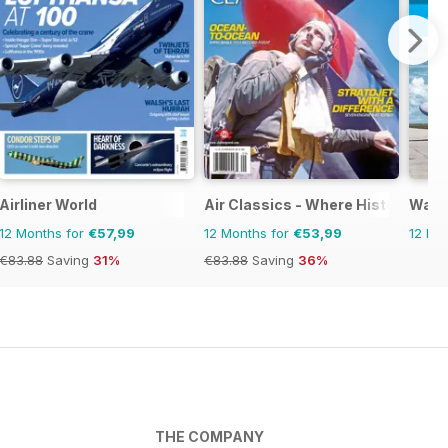
Airliner World
Air Classics - Where History Flies
Warp
12 Months for
€57,99
12 Months for
€53,99
12 Mo
€83.88
Saving
31%
€83.88
Saving
36%
THE COMPANY