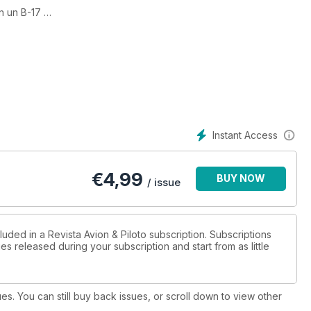
n un B-17
 tiempo gracias a los aviones de la Collings Foundation.
s hasta la formación de niebla o hielo pasando por las
 humedad del aire es un factor que siempre ha de tener en
Instant Access
 vuelo (II): En este artículo profundizaremos en la forma de
€
4,99
BUY NOW
/ issue
va & Cannes
luded in a Revista Avion & Piloto subscription. Subscriptions
es released during your subscription and start from as little
nso expone su visión del problema
ues. You can still buy back issues, or scroll down to view other
lataforma relativamente económica para volar uno de los