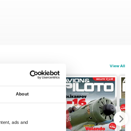
pañola.
View All
About
ntent, ads and