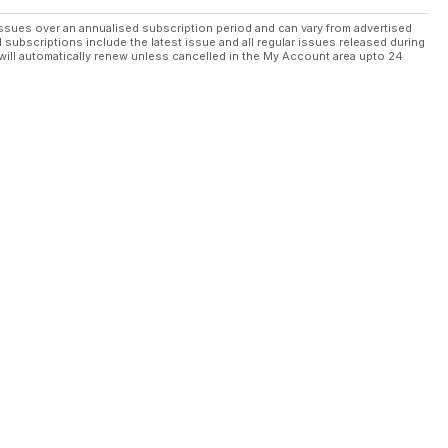
ssues over an annualised subscription period and can vary from advertised
l subscriptions include the latest issue and all regular issues released during
will automatically renew unless cancelled in the My Account area upto 24
 competición que da más libertad a los pilotos de vuelo a vela.
esa ha sabido proclamarse ganador.
os principales objetivos de la construcción amateur: poder tener
a idea de organizar viajes y cursos de vuelo dentro y fuera de
s. En esta ocasión os narramos el viaje al punto más al norte del