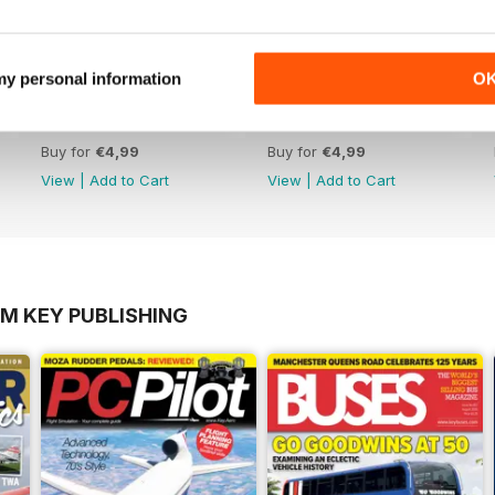
 my personal information
O
Número 48
Número 47
Buy for
€4,99
Buy for
€4,99
View
|
Add to Cart
View
|
Add to Cart
OM KEY PUBLISHING