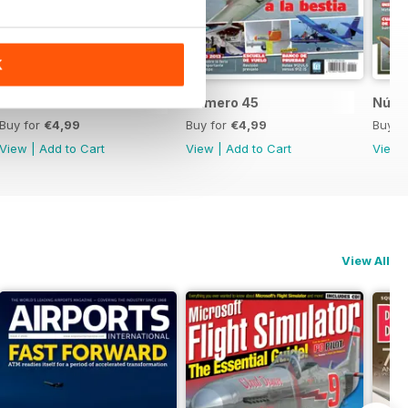
K
Número 46
Número 45
Núme
Buy for
€4,99
Buy for
€4,99
Buy f
View
|
Add to Cart
View
|
Add to Cart
View
View All