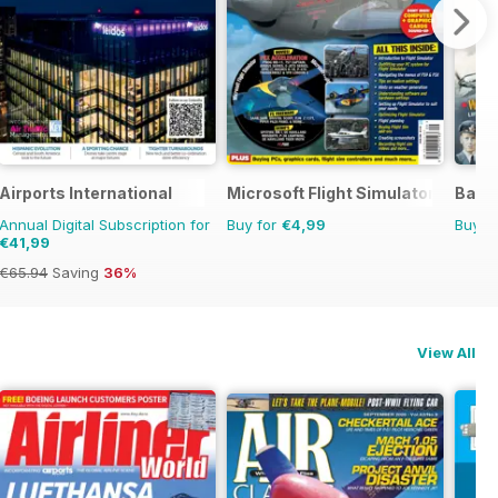
Airports International
Microsoft Flight Simulator 1
Battl
Annual Digital Subscription for
Buy for
€4,99
Buy f
€41,99
€65.94
Saving
36%
View All