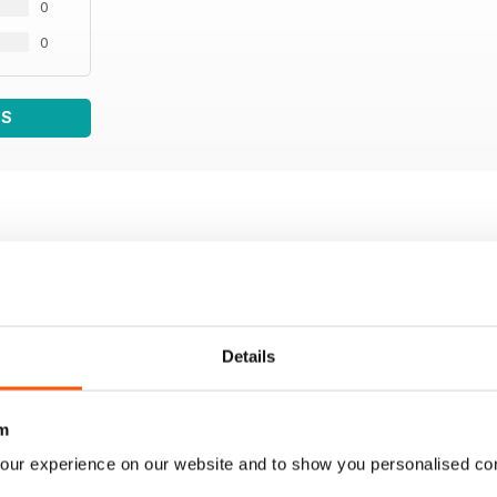
Altas de la flota de aviación general y deportiva es
0
0
Mercado Escuelas y Campos de Vuelo.
WS
Details
m
our experience on our website and to show you personalised co