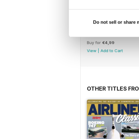
Do not sell or share
Número 49
Buy for
€4,99
View
|
Add to Cart
OTHER TITLES FR