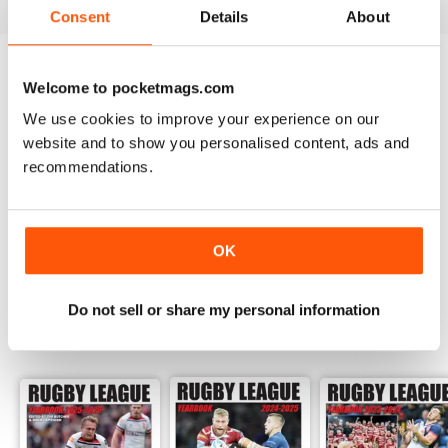
Consent
Details
About
Essayez un échantillon
Gratuit
de League
Welcome to pocketmags.com
Express
We use cookies to improve your experience on our
Lire la suite
website and to show you personalised content, ads and
recommendations.
COLLECTION COMPLÈTE
Obtenez tous les anciens numéros que vous ne
possédez pas encore à un prix incroyable.
EN SAVOIR PLUS
OK
Do not sell or share my personal information
SPECIAL EDITIONS
Voir tous