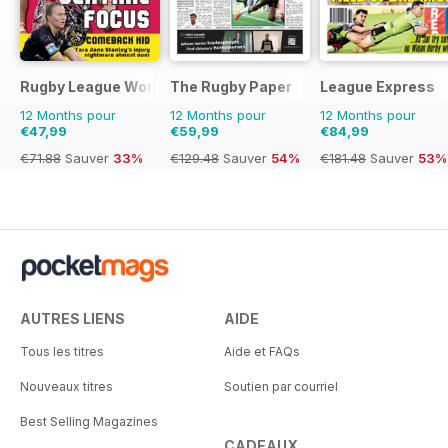
Rugby League World
The Rugby Paper
League Express
12 Months pour
12 Months pour
12 Months pour
€47,99
€59,99
€84,99
€71.88
Sauver
33%
€129.48
Sauver
54%
€181.48
Sauver
53%
AUTRES LIENS
AIDE
Tous les titres
Aide et FAQs
Nouveaux titres
Soutien par courriel
Best Selling Magazines
CADEAUX