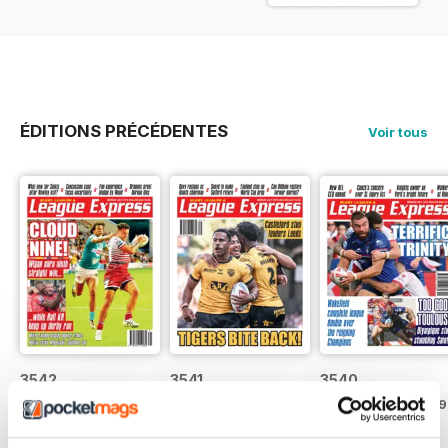
We cover all the game with
photography and reports and we
also cover the Championship, the
NRL, the NCL and the community
game, with comments and
features and full coverage of
ÉDITIONS PRÉCÉDENTES
Voir tous
every aspect of Rugby League.
3542
3541
3540
Acheter pour
€3,49
Acheter pour
€3,49
Acheter pour
€3,49
Voir
|
Ajouter au
Voir
|
Ajouter au
Voir
|
Ajouter au
panier
panier
panier