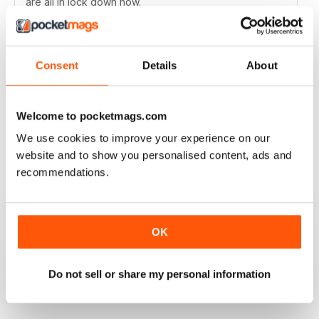
are all in lock down now.
Révision 11 février 2021
Consent
Details
About
RAILWAY MODELLER
Welcome to pocketmags.com
Good range of articles on model railway layouts,
information on new products and articles on how to
We use cookies to improve your experience on our
construct or modify items
website and to show you personalised content, ads and
Révision 26 janvier 2021
recommendations.
OK
RAILWAY MODELLER
great magazine
Do not sell or share my personal information
Révision 12 décembre 2020