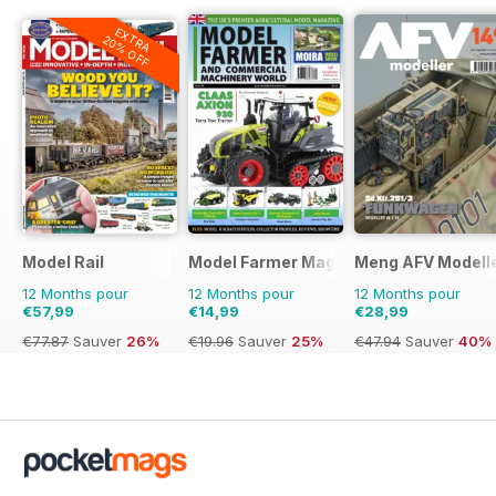
EXTRA
20% OFF
Model Rail
Model Farmer Magazine
Meng AFV Modell
12 Months pour
12 Months pour
12 Months pour
€57,99
€14,99
€28,99
€77.87
Sauver
26%
€19.96
Sauver
25%
€47.94
Sauver
40%