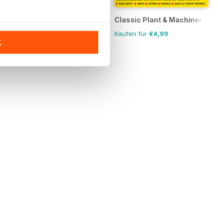
Crop Production Magazine
Classic Plant & Machinery
Annual Subscription für
Kaufen für
€4,99
€33,99
K
€34.90
Speichern Sie
3%