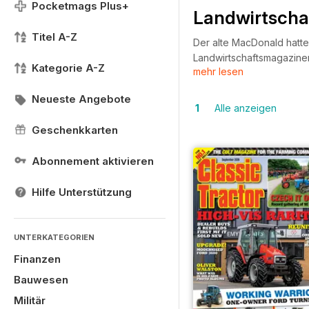
Pocketmags Plus+
Landwirtsch
Titel A-Z
Der alte MacDonald hatte
Landwirtschaftsmagazinen,
Kategorie A-Z
mehr lesen
neuesten Trends über akt
Landwirtschaftsmagazins 
Neueste Angebote
Landwirt auf einem kleine
1
Alle anzeigen
Zeitschriftenabonnement,
Geschenkkarten
erfahren Sie besser, wel
internationalen Probleme,
Abonnement aktivieren
mit einem Abonnement vo
Hilfe Unterstützung
UNTERKATEGORIEN
Finanzen
Bauwesen
Militär