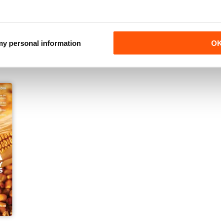
Ford & Fordson
Farm Machinery
Annual Subscription für
Annual Subscription für
€23,99
€27,99
 my personal information
O
%
€29.94
Speichern Sie
20%
€32.37
Speichern Sie
14%