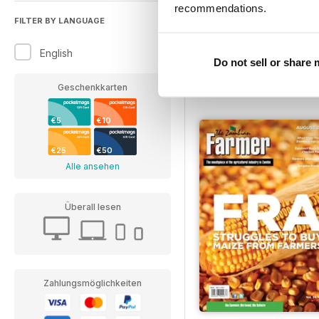
recommendations.
FILTER BY LANGUAGE
Classic Massey
Annual Subscription für
English
€23,99
Do not sell or share
€29.94
Speichern Sie
20
Geschenkkarten
€5
€10
€25
€50
Alle ansehen
Überall lesen
Zahlungsmöglichkeiten