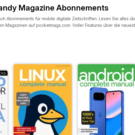
Handy Magazine Abonnements
ach Abonnements für mobile digitale Zeitschriften. Lesen Sie alles 
en Magazinen auf pocketmags.com. Voller Features über die neues
, Ihren Wohlstand und Ihre täglichen Aktivitäten aufzeichnen können 
 dabei. Egal, ob Sie ein Android-Fan oder ein Apple-Anhänger sind,
er Welt des Mobilfunks zu finden.