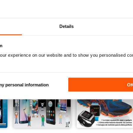
omplete Manual
WhatsApp The Complete Manual
Android User
Annual Subscription für
Kaufen für
€9,99
Details
€15,99
m
our experience on our website and to show you personalised co
 my personal information
O