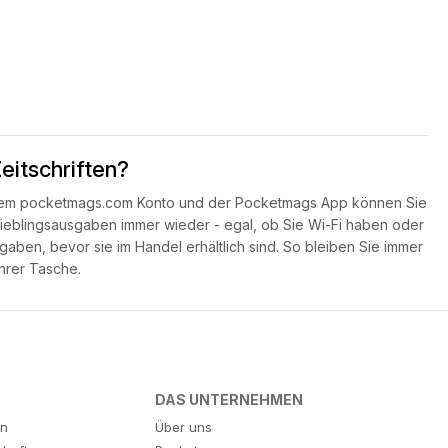
itschriften?
einem pocketmags.com Konto und der Pocketmags App können Sie
 Lieblingsausgaben immer wieder - egal, ob Sie Wi-Fi haben oder
aben, bevor sie im Handel erhältlich sind. So bleiben Sie immer
Ihrer Tasche.
DAS UNTERNEHMEN
en
Über uns