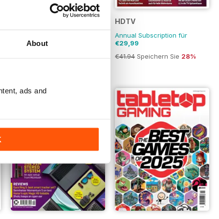
Anthem Tech Guides
HDTV
Kaufen für
€7,99
Annual Subscription für
About
€29,99
€41.94
Speichern Sie
28%
ntent, ads and
K