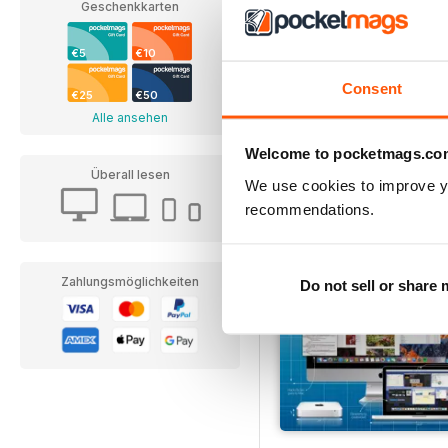
Geschenkkarten
Samsung Galaxy The C
€5
€10
Annual Subscription für
Consent
€15,99
€25
€50
Alle ansehen
Welcome to pocketmags.co
Überall lesen
We use cookies to improve y
recommendations.
Zahlungsmöglichkeiten
Do not sell or share