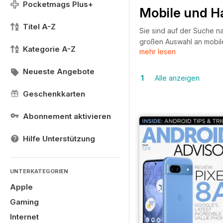
Pocketmags Plus+
Mobile und 
Titel A-Z
Sie sind auf der Suche n
großen Auswahl an mobil
Kategorie A-Z
mehr lesen
Apps, die Ihre Gesundheit
aufschlussreiche Lektüre
Neueste Angebote
neue Expertenstimme in d
1
Alle anzeigen
Geschenkkarten
Abonnement aktivieren
Hilfe Unterstützung
UNTERKATEGORIEN
Apple
Gaming
Internet