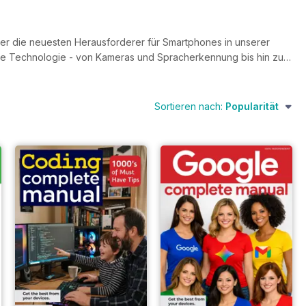
über die neuesten Herausforderer für Smartphones in unserer
te Technologie - von Kameras und Spracherkennung bis hin zu
- ist bestimmt auch für Sie eine informative und
 stöbern Sie in unseren Lieblings-Mobilfunkmagazinen, um eine
Sortieren nach:
Popularität