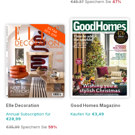
€45.37
Speichern Sie
47%
EXTRA
20% OFF
Elle Decoration
Good Homes Magazine
Annual Subscription für
Kaufen für
€3,49
€28,99
€35,99
Speichern Sie
59%