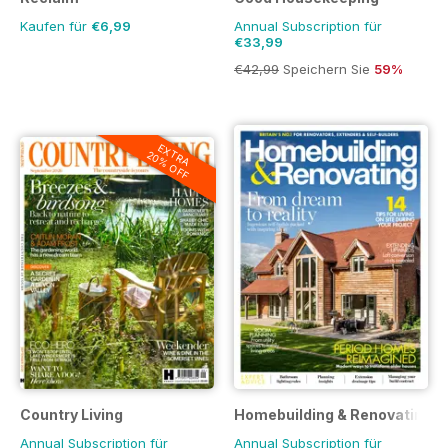
Kaufen für
€6,99
Annual Subscription für
€33,99
€42,99
Speichern Sie
59%
EXTRA
20% OFF
Country Living
Homebuilding & Renovating 
Annual Subscription für
Annual Subscription für