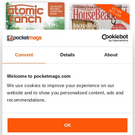
EXTRA
20% OFF
Consent
Details
About
Welcome to pocketmags.com
We use cookies to improve your experience on our
Atomic Ranch
House Beautiful
website and to show you personalised content, ads and
Annual Subscription für
Annual Subscription für
recommendations.
€23,99
€28,99
€71.94
Speichern Sie
67%
€35,99
Speichern Sie
56%
OK