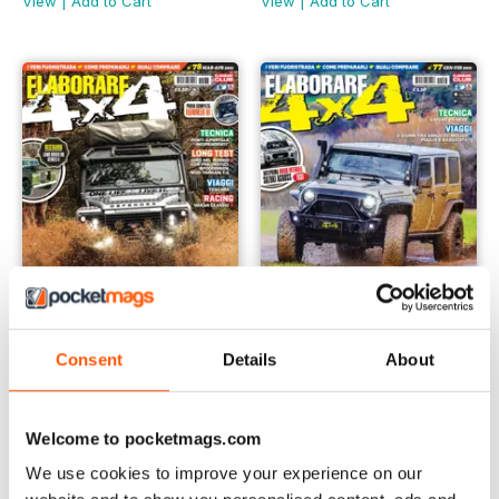
View
|
Add to Cart
View
|
Add to Cart
Consent
Details
About
78 Mar. Aprile 2021
77 Gen. Febbraio 2021
Buy for
€4,99
Buy for
€4,99
View
|
Add to Cart
View
|
Add to Cart
Welcome to pocketmags.com
We use cookies to improve your experience on our