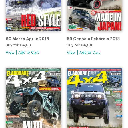
60 Marzo Aprile 2018
59 Gennaio Febbraio 2018
Buy for
€4,99
Buy for
€4,99
View
|
Add to Cart
View
|
Add to Cart