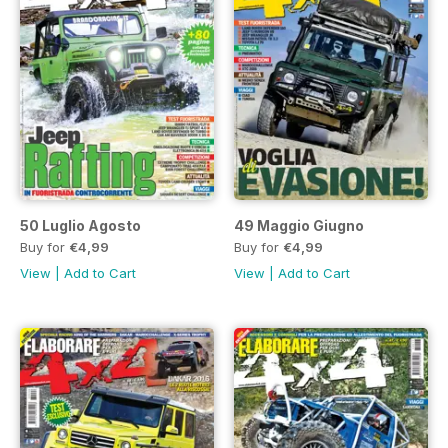
50 Luglio Agosto
49 Maggio Giugno
Buy for
€4,99
Buy for
€4,99
View
|
Add to Cart
View
|
Add to Cart