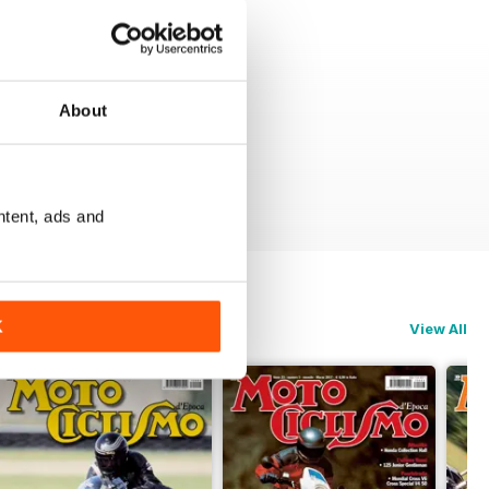
About
ntent, ads and
K
View All