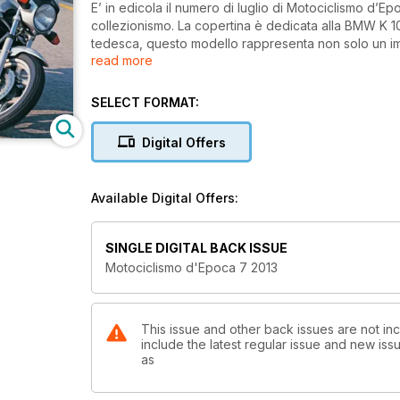
E’ in edicola il numero di luglio di Motociclismo d’Epo
collezionismo. La copertina è dedicata alla BMW K 1
tedesca, questo modello rappresenta non solo un 
read more
tecnologica che si esprime con un 4 cilindri a “sogli
quanto riguarda la produzione di serie, lo Swallow 
l’approfondita storia della MV Agusta 250 Bicilindrica
SELECT FORMAT:
ELMECA Gilera Regolarità 125 del 1976. La Guida all
a coppie coniche del 1957, derivata dalla famosa Gra
Digital Offers
Casa bolognese e vincente nelle gare di Gran Fondo c
propone un servizio sui 100 anni della Sei Giorni In
dal 1949 al 1952 alla 200 Miglia di Daytona. Infine,
Available Digital Offers:
MotoShow che si è svolto a Varano dé Melegari, e d
esposta una sconosciuta moto sovietica da record de
SINGLE DIGITAL BACK ISSUE
Motociclismo d'Epoca 7 2013
This issue and other back issues are not in
include the latest regular issue and new issu
as