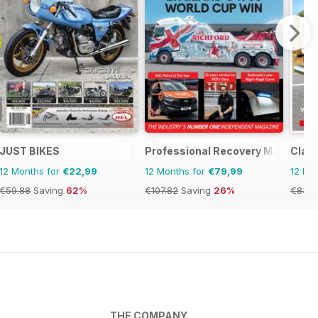
JUST BIKES
Professional Recovery Magazine
Class
12 Months for
€22,99
12 Months for
€79,99
12 Mo
€59.88
Saving
62%
€107.82
Saving
26%
€83.8
THE COMPANY