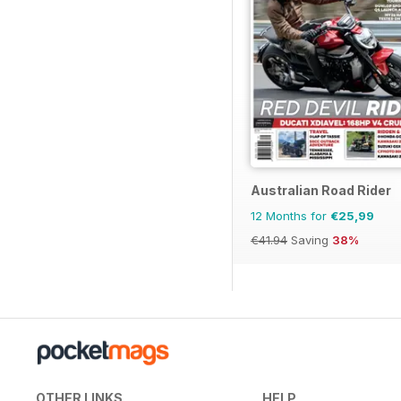
Australian Road Rider
12 Months for
€25,99
€41.94
Saving
38%
OTHER LINKS
HELP