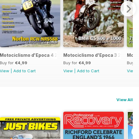
7
Motociclismo d'Epoca 4 2017
Motociclismo d'Epoca 3 2017
Motoc
Buy for
€4,99
Buy for
€4,99
Buy f
View
|
Add to Cart
View
|
Add to Cart
View
View All