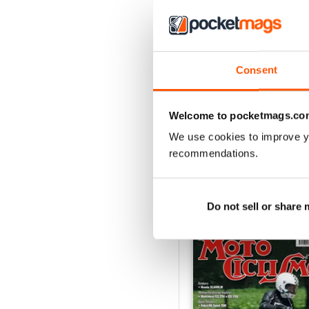
4
3
2
Consent
1
Welcome to pocketmags.co
VIEW REVIE
We use cookies to improve y
recommendations.
BACK ISSUES
Do not sell or share