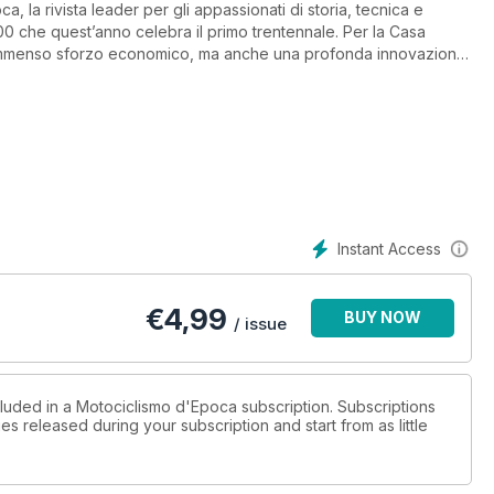
ca, la rivista leader per gli appassionati di storia, tecnica e
00 che quest’anno celebra il primo trentennale. Per la Casa
immenso sforzo economico, ma anche una profonda innovazione
ola” alimentato ad iniezione elettronica. Seguono, ancora per
Gadabout 125, un curioso scooter inglese a 2 tempi del 1946,
, dal prototipo del 1965 alla versione definitiva del 1968, e la
’acquisto è invece dedicata alla Ducati Sport 100-125 monoalbero
n Sport “Marianna”, primo progetto dell’Ing Fabio Taglioni per la
ome la MilanoTaranto e il Giro d’Italia. La sezione sportiva
ternazionale e un dossier sulle Norton Manx 500 che trionfarono
 non possono mancare i grandi eventi con ampi reportage dell’ASI
Instant Access
el Concorso d’eleganza a Villa d’Este, dove a sorpresa è stata
l 1948, bicilindrica boxer di 350 cc dotata di compressore.
€
4,99
BUY NOW
/ issue
cluded in a Motociclismo d'Epoca subscription. Subscriptions
es released during your subscription and start from as little