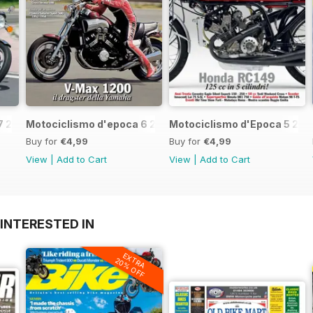
7 2017
Motociclismo d'epoca 6 2017
Motociclismo d'Epoca 5 201
Buy for
€4,99
Buy for
€4,99
View
|
Add to Cart
View
|
Add to Cart
INTERESTED IN
EXTRA
20% OFF