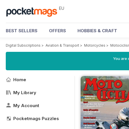
EU
BEST SELLERS
OFFERS
HOBBIES & CRAFT
Digital Subscriptions
>
Aviation & Transport
>
Motorcycles
>
Motocicli
You are c
Home
My Library
My Account
Pocketmags Puzzles