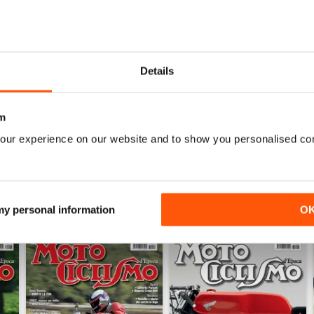
1
0
0
Details
0
m
WS
our experience on our website and to show you personalised co
 my personal information
O