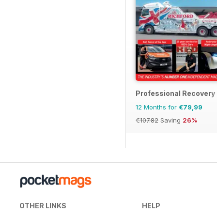
Professional Recovery
12 Months for
€79,99
€107.82
Saving
26%
OTHER LINKS
HELP