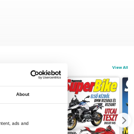
lt japánként MotoGP-világbajnokká válni…
View All
About
ntent, ads and