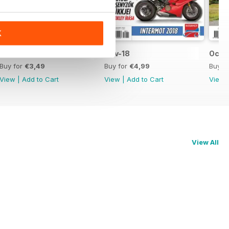
K
Dec-18
Nov-18
Oct-
Buy for
€3,49
Buy for
€4,99
Buy f
View
|
Add to Cart
View
|
Add to Cart
View
View All