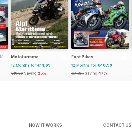
 Magazine
Mototurismo
Fast Bikes
12 Months for
€14,99
12 Months for
€40,99
€19.96
Saving
25%
€77.87
Saving
47%
HOW IT WORKS
CONTACT US