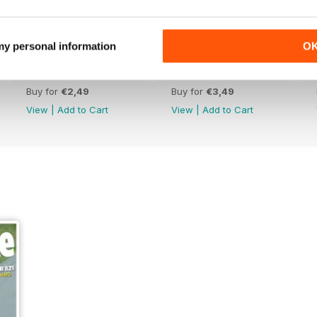
 my personal information
O
Febr. 2019
Jan-19
Buy for
€2,49
Buy for
€3,49
View
|
Add to Cart
View
|
Add to Cart