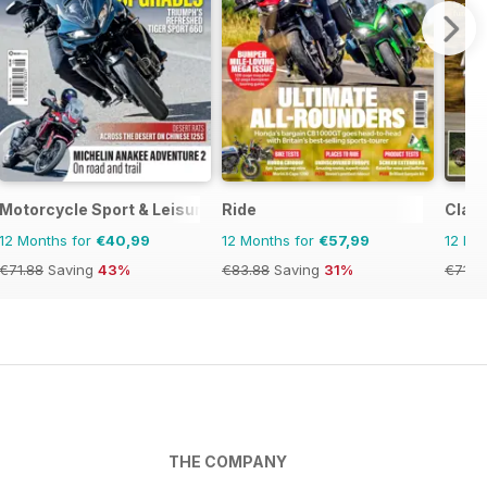
Motorcycle Sport & Leisure
Ride
Class
12 Months for
€40,99
12 Months for
€57,99
12 Mo
€71.88
Saving
43%
€83.88
Saving
31%
€71.8
THE COMPANY