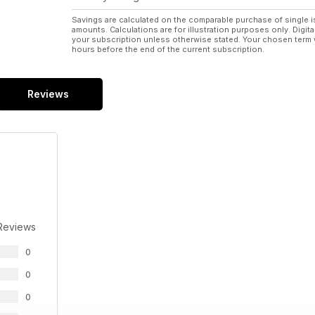
HUSQVARNA-BEMUTATÓ
A dél-afrikai srácok már tesztelték az új Huskykat
Savings are calculated on the comparable purchase of single i
amounts. Calculations are for illustration purposes only. Digita
your subscription unless otherwise stated. Your chosen term 
ELSŐ KÉZBŐL
hours before the end of the current subscription.
BMW G310GS
Picike, de igazi Gelände/Strasse
Reviews
MAGAZIN
EMLÉKPENGE
Egy Nicky Hayden-replikát mutatunk be
MAGAZIN
LÉGY TE A LEGJOBB!
Kiválasztottunk pár dolgot, amiben igazán érdemes 
MAGAZIN
Reviews
ALPINESTARS A PÁLYÁN
Belógtunk a MotoGP-paddockjában álldogáló Alpin
0
MAGAZIN
0
A GOLDWING-SZTORI
0
Hosszú ideig a Honda egyeduralkodó volt ebben a 