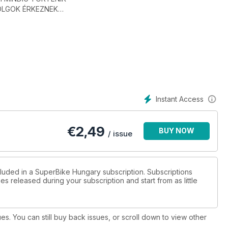
OLGOK ÉRKEZNEK
 CSAVARHÚZÓ?
K KÖTELEZŐJE?
REDMÉNY?
ED…
ÍRTUNK ELŐTTE
Instant Access
vakítás?
€
2,49
BUY NOW
/ issue
gjobb képviselője a nagy Scrambler
cluded in a SuperBike Hungary subscription. Subscriptions
es released during your subscription and start from as little
jó lett!
ues. You can still buy back issues, or scroll down to view other