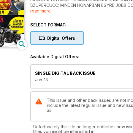
SZUPERCUCC: MINDEN HÓNAPBAN EGYRE JOBB D
read more
OLVASÓI LEVELEK: LEMERÜLŐ AKKSI ÉS „G” PONT
JOGI ESETEK: BALESETNÉL NINCS AZ ELLENFÉLNE
MEGAKÉP: IGAZI ÁTTÖRÉS, VAGY CSAK ALKALMI E
SELECT FORMAT:
P1RACE.HU HÍREK: A NOALEI GYÁRTÓ CSAK SZENV
VICCEK: MINDIG EZ A LEGJOBB OLDAL, BÁRMIT IS 
Digital Offers
TESZTEK, BEMUTATÓK
Available Digital Offers:
MAGAZIN
ALPINESTARS LÉGZSÁK
Nézzük meg, vajon tényleg kell nekünk, vagy csak 
SINGLE DIGITAL BACK ISSUE
Jun-18
ELSŐ KÉZBŐL
DUCATI SCRAMBLER 1100
Igazán sikeres a Ducati retró vonala, és ennek a le
This issue and other back issues are not in
include the latest regular issue and new issu
GUMITESZT
as
PIRELLI DIABLO ROSSO CORSA II
Rég volt, amikor bemutatkozott, de az új sütés igazán 
Unfortunately this title no longer publishes new iss
ELSŐ KÉZBŐL
titles you might be interested in.