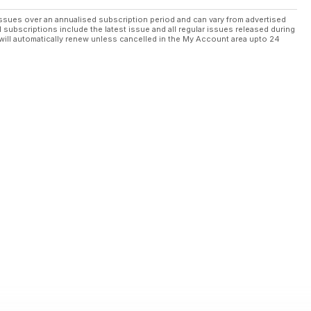
ssues over an annualised subscription period and can vary from advertised
l subscriptions include the latest issue and all regular issues released during
will automatically renew unless cancelled in the My Account area upto 24
lenne a legjobbnak lenni
estars-kamionba…
kategóriában. Nézzük a kezdeteket!