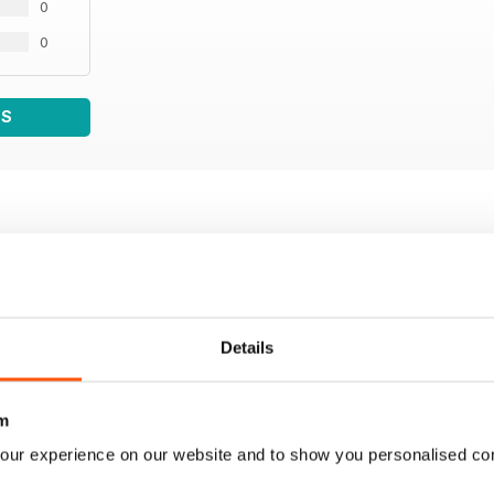
0
MAGAZIN
0
DAIJIRO KATO
Hihetetlenül tehetséges volt, és hatalmas esélye vo
WS
Details
m
our experience on our website and to show you personalised co