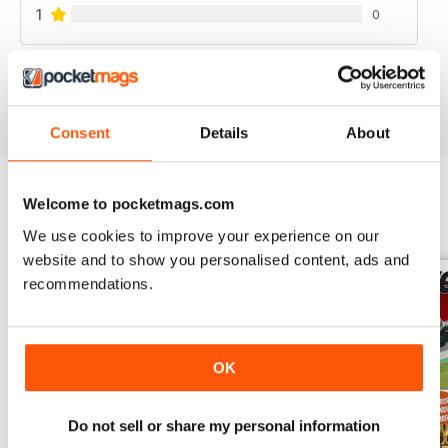
Hosszú ideig a Honda egyeduralkodó volt ebben a
1
0
kategóriában. Nézzük a kezdeteket!
MAGAZIN
VIEW REVIEWS
DAIJIRO KATO
Hihetetlenül tehetséges volt, és hatalmas esélye volt
japánként MotoGP-világbajnokká válni…
Consent
Details
About
Welcome to pocketmags.com
BACK ISSUES
View All
We use cookies to improve your experience on our
website and to show you personalised content, ads and
recommendations.
OK
Do not sell or share my personal information