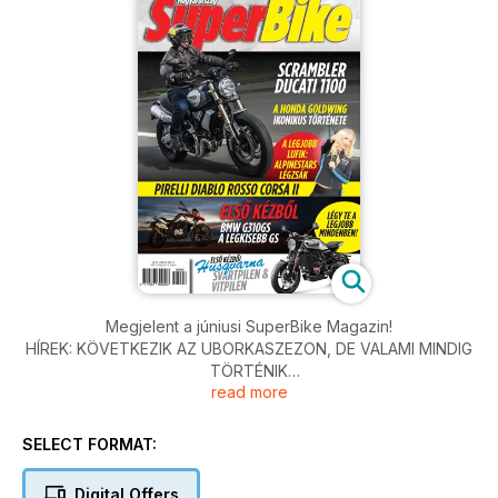
Megjelent a júniusi SuperBike Magazin!
HÍREK: KÖVETKEZIK AZ UBORKASZEZON, DE VALAMI MINDIG
TÖRTÉNIK
read more
SZUPERCUCC: MINDEN HÓNAPBAN EGYRE JOBB DOLGOK
ÉRKEZNEK
OLVASÓI LEVELEK: LEMERÜLŐ AKKSI ÉS „G” PONT
SELECT FORMAT:
CSAVARHÚZÓ?
JOGI ESETEK: BALESETNÉL NINCS AZ ELLENFÉLNEK
Digital Offers