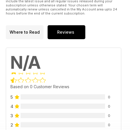
include the latest issue and all regular issues released during your
A dél-afrikai srácok már tesztelték az új Huskykat
subscription unless otherwise stated. Your chosen term will
automatically renew unless cancelled in the My Account area upto 24
hours before the end of the current subscription.
ELSŐ KÉZBŐL
BMW G310GS
Picike, de igazi Gelände/Strasse
Where to Read
Reviews
MAGAZIN
EMLÉKPENGE
Egy Nicky Hayden-replikát mutatunk be
N/A
MAGAZIN
LÉGY TE A LEGJOBB!
Kiválasztottunk pár dolgot, amiben igazán érdemes lenne a
legjobbnak lenni
Based on 0 Customer Reviews
MAGAZIN
5
0
ALPINESTARS A PÁLYÁN
Belógtunk a MotoGP-paddockjában álldogáló Alpinestars-
4
0
kamionba…
3
0
MAGAZIN
2
0
A GOLDWING-SZTORI