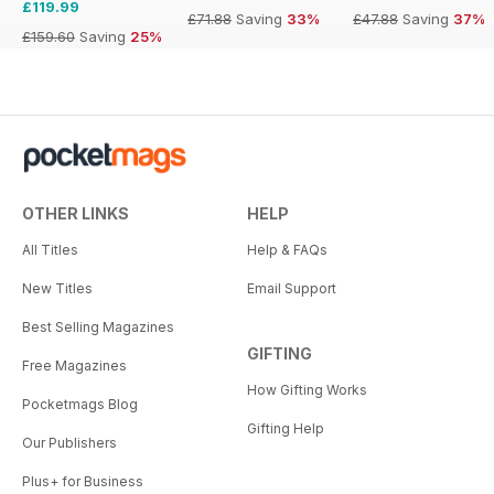
£119.99
£71.88
Saving
33%
£47.88
Saving
37%
£159.60
Saving
25%
OTHER LINKS
HELP
All Titles
Help & FAQs
New Titles
Email Support
Best Selling Magazines
GIFTING
Free Magazines
How Gifting Works
Pocketmags Blog
Gifting Help
Our Publishers
Plus+ for Business