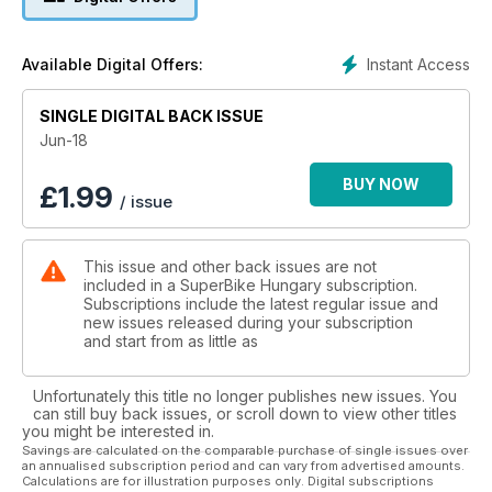
KÖTELEZŐJE?
MEGAKÉP: IGAZI ÁTTÖRÉS, VAGY CSAK ALKALMI EREDMÉNY?
P1RACE.HU HÍREK: A NOALEI GYÁRTÓ CSAK SZENVED…
Instant Access
Available Digital Offers:
VICCEK: MINDIG EZ A LEGJOBB OLDAL, BÁRMIT IS ÍRTUNK
ELŐTTE
SINGLE DIGITAL BACK ISSUE
TESZTEK, BEMUTATÓK
Jun-18
MAGAZIN
BUY NOW
£
1.99
/ issue
ALPINESTARS LÉGZSÁK
Nézzük meg, vajon tényleg kell nekünk, vagy csak vakítás?
This issue and other back issues are not
ELSŐ KÉZBŐL
included in a SuperBike Hungary subscription.
DUCATI SCRAMBLER 1100
Subscriptions include the latest regular issue and
Igazán sikeres a Ducati retró vonala, és ennek a legjobb
new issues released during your subscription
képviselője a nagy Scrambler
and start from as little as
GUMITESZT
Unfortunately this title no longer publishes new issues. You
PIRELLI DIABLO ROSSO CORSA II
can still buy back issues, or scroll down to view other titles
Rég volt, amikor bemutatkozott, de az új sütés igazán jó lett!
you might be interested in.
Savings are calculated on the comparable purchase of single issues over
an annualised subscription period and can vary from advertised amounts.
ELSŐ KÉZBŐL
Calculations are for illustration purposes only. Digital subscriptions
HUSQVARNA-BEMUTATÓ