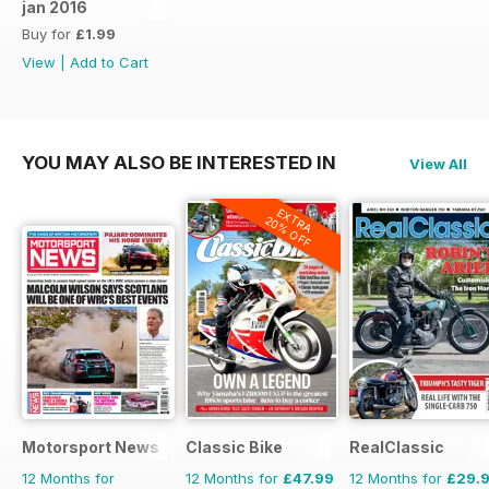
jan 2016
Buy for
£1.99
View
|
Add to Cart
YOU MAY ALSO BE INTERESTED IN
View All
EXTRA
20% OFF
Motorsport News
Classic Bike
RealClassic
12 Months for
12 Months for
£47.99
12 Months for
£29.