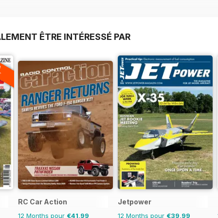
LEMENT ÊTRE INTÉRESSÉ PAR
A
F
RC Car Action
Jetpower
12 Months pour
€41,99
12 Months pour
€39,99