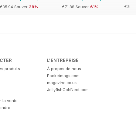
€35.94
Sauver
39%
€71.88
Sauver
61%
€35.9
ACTER
L'ENTREPRISE
es produits
À propos de nous
Pocketmags.com
magazine.co.uk
JellyfishCoNNect.com
r la vente
vendre