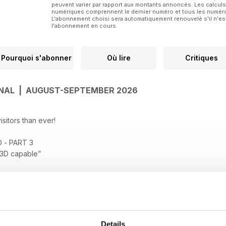
peuvent varier par rapport aux montants annoncés. Les calculs
numériques comprennent le dernier numéro et tous les numéros
L'abonnement choisi sera automatiquement renouvelé s'il n'est
l'abonnement en cours.
Pourquoi s'abonner
Où lire
Critiques
ONAL | AUGUST-SEPTEMBER 2026
isitors than ever!
 - PART 3
 “3D capable”
piece from Xicoy!
 TECHNIQUES - PART 1
site lay-up techniques
Details