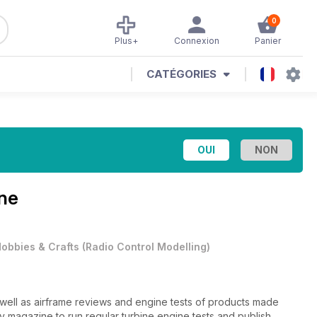
0
Plus+
Connexion
Panier
CATÉGORIES
ine
obbies & Crafts
(
Radio Control Modelling
)
s well as airframe reviews and engine tests of products made
ly magazine to run regular turbine engine tests and publish