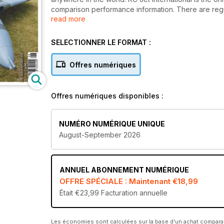
comparison performance information. There are reg
read more
Power Electric Ducted Fan, and tips. Each issue we tr
models, engine tests and reports on meetings.
SELECTIONNER LE FORMAT :
Offres numériques
Offres numériques disponibles :
NUMÉRO NUMÉRIQUE UNIQUE
August-September 2026
ANNUEL
ABONNEMENT NUMÉRIQUE
OFFRE SPÉCIALE : Maintenant
€18,99
Était €23,99
Facturation annuelle
Les économies sont calculées sur la base d'un achat compar