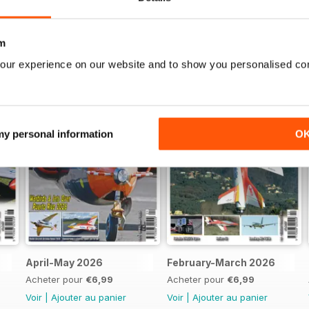
E MEETING 2026
ENTES
m
our experience on our website and to show you personalised co
er/gyro from Futaba is tested
 my personal information
O
ncements from the R/C world!
CE COMPARISONS
April-May 2026
February-March 2026
Acheter pour
€6,99
Acheter pour
€6,99
Voir
|
Ajouter au panier
Voir
|
Ajouter au panier