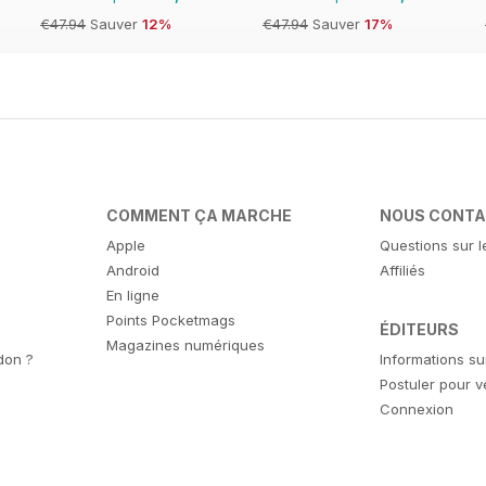
€47.94
Sauver
12%
€47.94
Sauver
17%
COMMENT ÇA MARCHE
NOUS CONT
Apple
Questions sur l
Android
Affiliés
En ligne
Points Pocketmags
ÉDITEURS
Magazines numériques
don ?
Informations su
Postuler pour 
Connexion