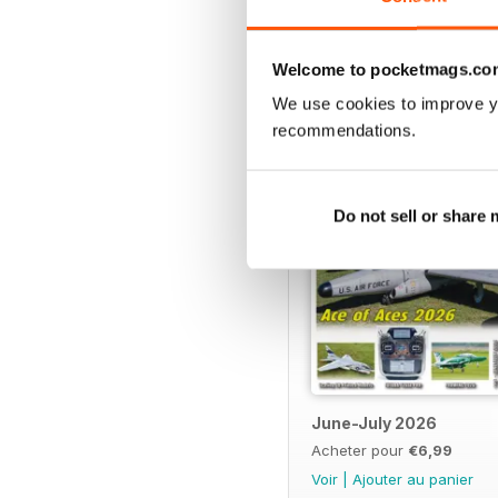
• AUSTRIAN JET ROOKI
ÉDITIONS PRÉCÉD
Creating new jet pilots
Welcome to pocketmags.co
We use cookies to improve y
• FUTABA R3306GY
recommendations.
The new combined receiv
• WASHOUT - OR NOT?
A design choice
Do not sell or share
• SHOWCASE
Products,news and annou
• TURBINE PERFORMAN
Up to date engine data
June-July 2026
Acheter pour
€6,99
Voir
|
Ajouter au panier