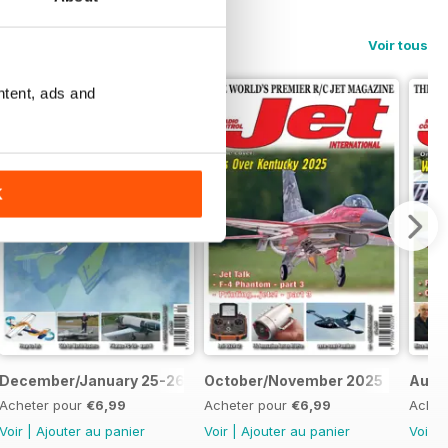
Voir tous
ntent, ads and
K
December/January 25-26
October/November 2025
Augu
Acheter pour
€6,99
Acheter pour
€6,99
Achet
Voir
|
Ajouter au panier
Voir
|
Ajouter au panier
Voir
|