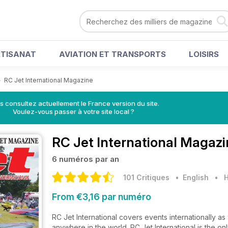
RTISANAT
AVIATION ET TRANSPORTS
LOISIRS
>
RC Jet International Magazine
s consultez actuellement le France version du site.
Voulez-vous passer à votre site local ?
RC Jet International Magaz
6 numéros par an
101 Critiques
• English
•
H
From €3,16 par numéro
RC Jet International covers events internationally a
anywhere in the world. RC Jet International is the on