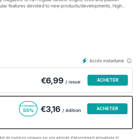
ular features devoted to new products/developments, High
y to maintain a balance between reviews of kits, scratch built
Accès instantané
€
6,99
ACHETER
/ issue
€3,16
ÉCONOMISEZ
ACHETER
55%
/ édition
able de numéros uniques sur une période d'abonnement annualisée et