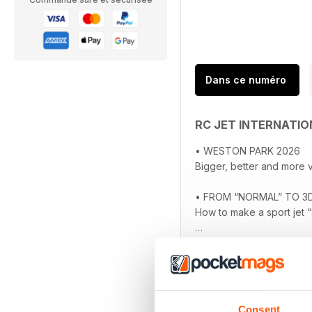
Dans ce numéro
RC JET INTERNATI
• WESTON PARK 2026
Bigger, better and more v
• FROM “NORMAL” TO 3D
How to make a sport jet
en savoir plus
• XICOY X52
Tiny yet powerful master
• COMPOSITE MOULDING
An introduction to compo
Consent