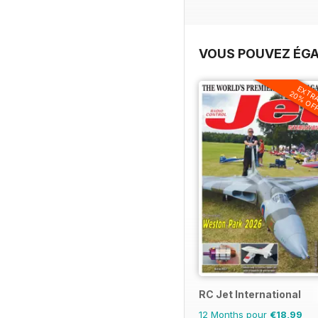
VOUS POUVEZ ÉGA
EXTR
20% OF
RC Jet International
12 Months pour
€18,99