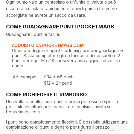
Ogni punto vale un centesimo o un'unità di valuta e può
essere accumulato rapidamente, quindi prima che ve ne
accorgiate ne avrete un sacco da usare.
COME GUADAGNARE PUNTI POCKETMAGS
Guadagnare i punti è facile:
ACQUISTO DA POCKETMAGS.COM
Questo è di gran lunga il modo migliore per guadagnare
punti. Basta completare gli ordini come di consueto e 2
Punti per ogni 1£ o 1$ spesi verranno aggiunti al vostro
conto.
Ad esempio:
£34 = 68 punti
$12 = 24 punti
COME RICHIEDERE IL RIMBORSO
Una volta raccolti alcuni punti e pronti per essere spesi, è
possibile riscattarli per l'acquisto di qualsiasi rivista su
Pocketmags.com.
I punti sono completamente flessibili. È possibile utilizzare una
combinazione di punti e denaro per ridurre il prezzo
dell'acquisto, oppure, se si dispone di un numero sufficiente