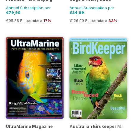
Annual Subscription per
Annual Subscription per
€79,99
€84,99
€95.88
Risparmiare
17%
€126.99
Risparmiare
33%
UltraMarine Magazine
Australian Birdkeeper Magaz