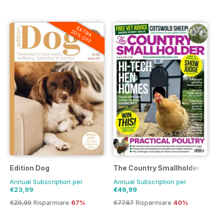
EXTRA
20% OFF
Edition Dog
The Country Smallholder
Annual Subscription per
Annual Subscription per
€23,99
€46,99
€29,99
Risparmiare
67%
€77.87
Risparmiare
40%