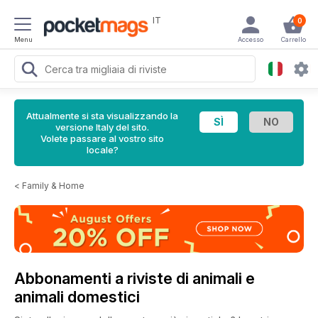
IT
0
Menu
Accesso
Carrello
Attualmente si sta visualizzando la
versione Italy del sito.
Volete passare al vostro sito
locale?
<
Family & Home
Abbonamenti a riviste di animali e
animali domestici