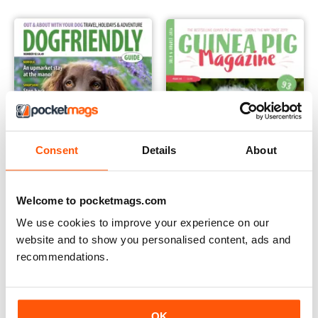
Consent
Details
About
Welcome to pocketmags.com
We use cookies to improve your experience on our
Dog Friendly
Guinea Pig Magazine
website and to show you personalised content, ads and
Annual Subscription per
Annual Subscription per
recommendations.
€11,99
€30,99
€29.94
Risparmiare
60%
€35.94
Risparmiare
14%
OK