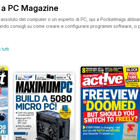
 a PC Magazine
 assoluto del computer o un esperto di PC, qui a Pocketmags abbiamo un
cando consigli su come creare e configurare programmi software, o p
igli e suggerimenti su come possedere, mantenere e riparare il tuo 
. Con un'incredibile selezione delle migliori riviste per PC disponibili
massimo dal tuo dispositivo.
tutti