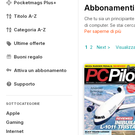
Pocketmags Plus+
Abbonamenti
Titolo A-Z
Che tu sia un principiante
di computer. Se stai cer
Categoria A-Z
Per saperne di più
forse hai bisogno di cons
soddisfare le tue esigenze
Ultime offerte
assicurarti di ottenere il 
1
2
Next >
Visualizza 
Buoni regalo
Attiva un abbonamento
Supporto
SOTTOCATEGORIE
Apple
Gaming
Internet