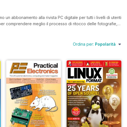
 abbonamento alla rivista PC digitale per tutti i livelli di utenti
er comprendere meglio il processo di ritocco delle fotografie, o
computer desktop o laptop, c'è una rivista di computer qui per
, puoi aspettarti consigli affidabili da esperti di PC per
Ordina per:
Popolarità