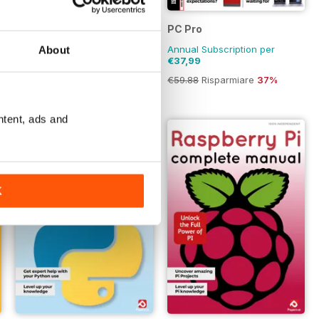
PC Gamer (UK Edition)
PC Pro
Annual Subscription per
Annual Subscription per
About
€33,99
€37,99
€64.87
Risparmiare
48%
€59.88
Risparmiare
37%
ntent, ads and
K