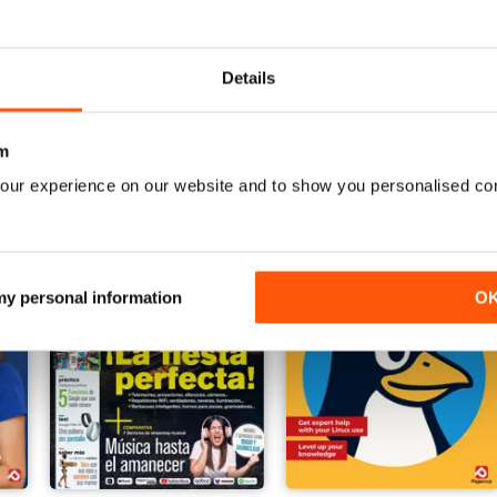
Tech Advisor
PC Gamer (US Edition)
Annual Subscription per
Annual Subscription per
Details
€23,99
€17,99
€41.88
Risparmiare
43%
€142.87
Risparmiare
87%
m
our experience on our website and to show you personalised co
 my personal information
O