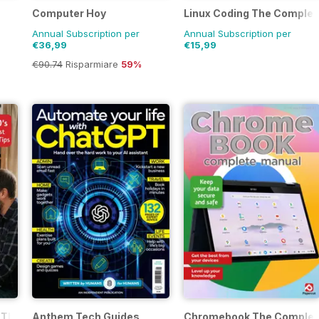
Computer Hoy
Linux Coding The Complet
Annual Subscription per
Annual Subscription per
€36,99
€15,99
€90.74
Risparmiare
59%
 The Complete Manual
Anthem Tech Guides
Chromebook The Complet