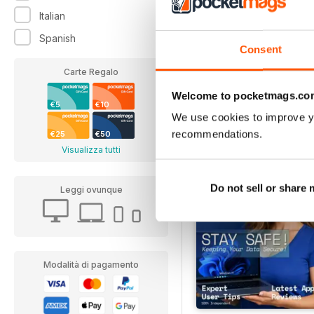
Italian
ADMIN Magazine
Spanish
Annual Subscription per
Consent
€84,99
Carte Regalo
€131.94
Risparmiare
36%
Welcome to pocketmags.co
€5
€10
We use cookies to improve y
recommendations.
€25
€50
Visualizza tutti
Do not sell or share
Leggi ovunque
Modalità di pagamento