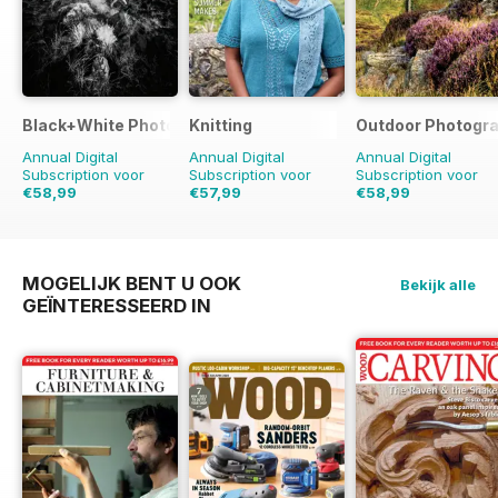
Black+White Photography
Knitting
Outdoor Photogr
Annual Digital
Annual Digital
Annual Digital
Subscription voor
Subscription voor
Subscription voor
€58,99
€57,99
€58,99
€71.88
redden
18%
€71.91
redden
19%
€71.88
redden
18%
MOGELIJK BENT U OOK
Bekijk alle
GEÏNTERESSEERD IN