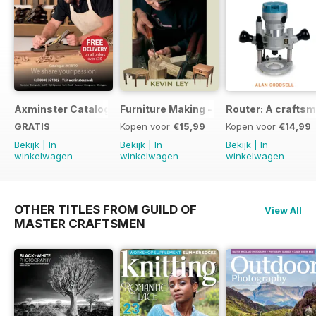
Axminster Catalogue 2019
Furniture Making - Plans, Projects & D
Router: A craftsm
GRATIS
Kopen voor
€15,99
Kopen voor
€14,99
Bekijk
|
In
Bekijk
|
In
Bekijk
|
In
winkelwagen
winkelwagen
winkelwagen
OTHER TITLES FROM GUILD OF
View All
MASTER CRAFTSMEN