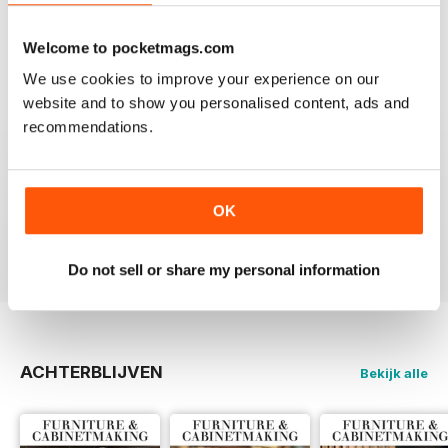
I am a retired geologist but have build furniture my
entire life and I fine every issue useful.
Welcome to pocketmags.com
We use cookies to improve your experience on our
Beoordeeld op 22 februari 2020
website and to show you personalised content, ads and
recommendations.
ALWAYS A GOOD READ
Up-to-date designs
OK
Beoordeeld op 26 juli 2019
Do not sell or share my personal information
ACHTERBLIJVEN
Bekijk alle