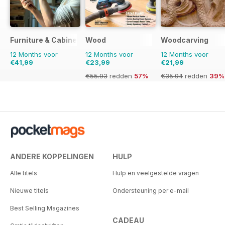
Furniture & Cabinetmaking
Wood
Woodcarving
12 Months voor
12 Months voor
12 Months voor
€41,99
€23,99
€21,99
€55.93
redden
57%
€35.94
redden
39%
ANDERE KOPPELINGEN
HULP
Alle titels
Hulp en veelgestelde vragen
Nieuwe titels
Ondersteuning per e-mail
Best Selling Magazines
CADEAU