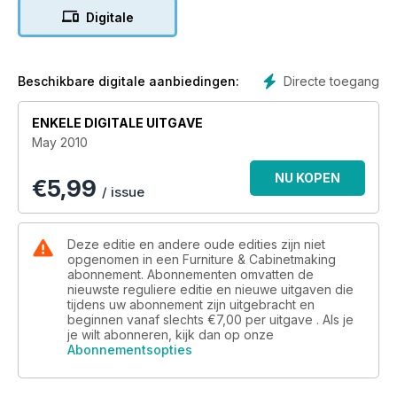
accessible to a much wider audience. For those of an
Digitale
impatient disposition Andrea Hargreaves shows us how to
avoid the wait. Before going to press we also got the chance
to look at what was being shown at the very commercial Milan
furniture fair.
Directe toegang
Beschikbare digitale aanbiedingen:
ENKELE DIGITALE UITGAVE
May 2010
NU KOPEN
€
5,99
/ issue
Deze editie en andere oude edities zijn niet
opgenomen in een Furniture & Cabinetmaking
abonnement. Abonnementen omvatten de
nieuwste reguliere editie en nieuwe uitgaven die
tijdens uw abonnement zijn uitgebracht en
beginnen vanaf slechts
€7,00
per uitgave . Als je
je wilt abonneren, kijk dan op onze
Abonnementsopties