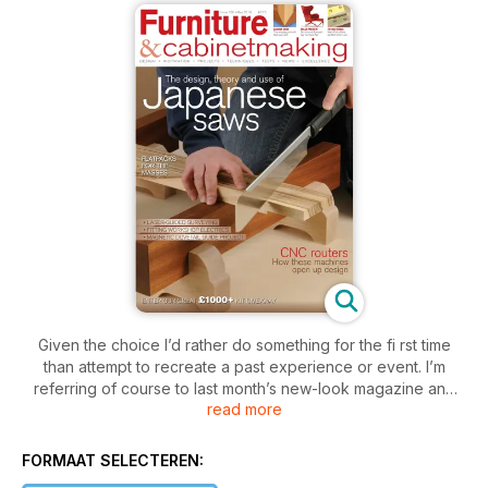
Given the choice I’d rather do something for the fi rst time
than attempt to recreate a past experience or event. I’m
referring of course to last month’s new-look magazine and
read more
this, the notorious second album, but we think we’ve
followed on OK. Design Inspiration looks at the way modern
technology is influencing many of today’s designer/makers,
FORMAAT SELECTEREN:
and of course technology eventually filters down to become