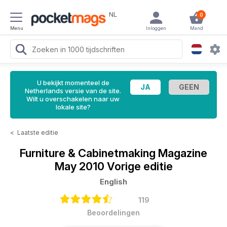
NL
0
Menu
Inloggen
Mand
U bekijkt momenteel de
Netherlands versie van de site.
Wilt u overschakelen naar uw
lokale site?
<
Laatste editie
Furniture & Cabinetmaking Magazine
May 2010 Vorige editie
English
119
Beoordelingen