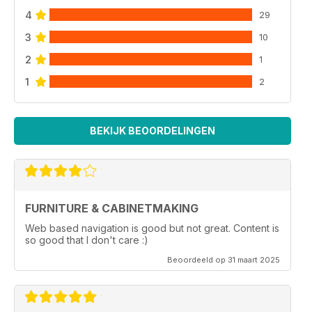
4
29
3
10
2
1
1
2
BEKIJK BEOORDELINGEN
FURNITURE & CABINETMAKING
Web based navigation is good but not great. Content is
so good that I don't care :)
Beoordeeld op 31 maart 2025