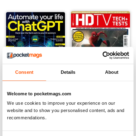
Consent
Details
About
Welcome to pocketmags.com
We use cookies to improve your experience on our
Anthem Tech Guides
HDTV
website and to show you personalised content, ads and
Kopen voor
€7,99
Annual Subscription voor
€29,99
recommendations.
€41.94
Sla
28%