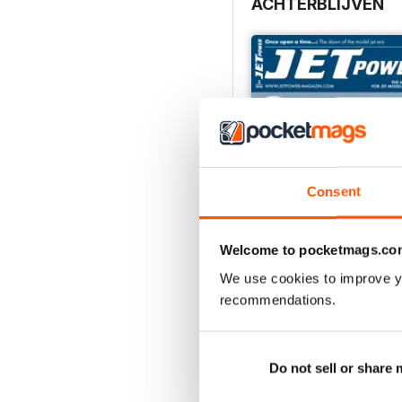
ACHTERBLIJVEN
Experience the Airbus 
Once upon a time …
Engines, resonance tube
Precise electronic meas
Philip Baum shows how it
Lufttransportgeschwade
News from Wunstorf
Consent
Welcome to pocketmags.co
We use cookies to improve y
recommendations.
3-2026
Kopen voor
€7,99
Bekijk
|
In winkelwagen
Do not sell or share