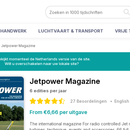
& HANDWERK
LUCHTVAART & TRANSPORT
VRIJE 
>
Jetpower Magazine
ekijkt momenteel de Netherlands versie van de site.
Wilt u overschakelen naar uw lokale site?
Jetpower Magazine
6 edities per jaar
27 Beoordelingen
• English
From €6,66 per uitgave
The international magazine For radio controlled Jet 
turbines, technique, events and accessories. 66 full 