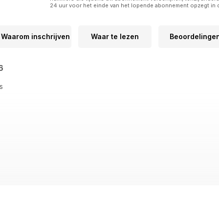
24 uur voor het einde van het lopende abonnement opzegt in 
Waarom inschrijven
Waar te lezen
Beoordelinge
26
gs
ting
dernised