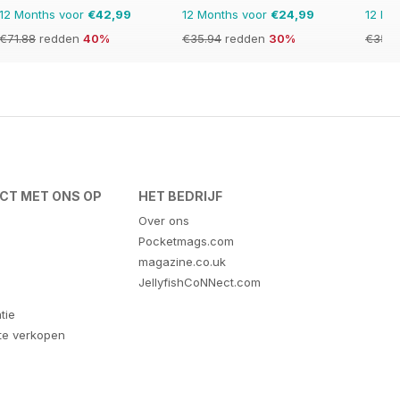
12 Months voor
€42,99
12 Months voor
€24,99
12 Mo
€71.88
redden
40%
€35.94
redden
30%
€35.9
CT MET ONS OP
HET BEDRIJF
Over ons
Pocketmags.com
magazine.co.uk
JellyfishCoNNect.com
tie
 te verkopen