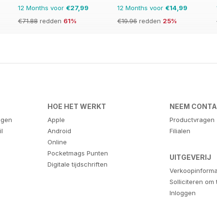
12 Months voor
€27,99
12 Months voor
€14,99
€71.88
redden
61%
€19.96
redden
25%
HOE HET WERKT
NEEM CONTA
agen
Apple
Productvragen
l
Android
Filialen
Online
Pocketmags Punten
UITGEVERIJ
Digitale tijdschriften
Verkoopinforma
Solliciteren om
Inloggen