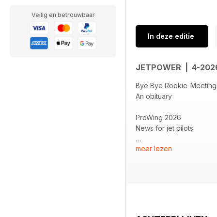
Veilig en betrouwbaar
In deze editie
JETPOWER | 4-20
Bye Bye Rookie-Meetin
An obituary
ProWing 2026
News for jet pilots
meer lezen
Austrian Jet Rookie Mee
Visiting Aero Gols
Gleichauf F-16
The classic is being mo
Readers’ Trip 2026