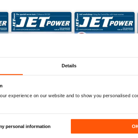
A400M up close
s, fuel pumps and much more
urement of fuel consumption
’s done
r 62
Details
m
our experience on our website and to show you personalised co
2-2026
1-2026
Kopen voor
€7,99
Kopen voor
€7,99
Bekijk
|
In winkelwagen
Bekijk
|
In winkelwagen
 my personal information
O