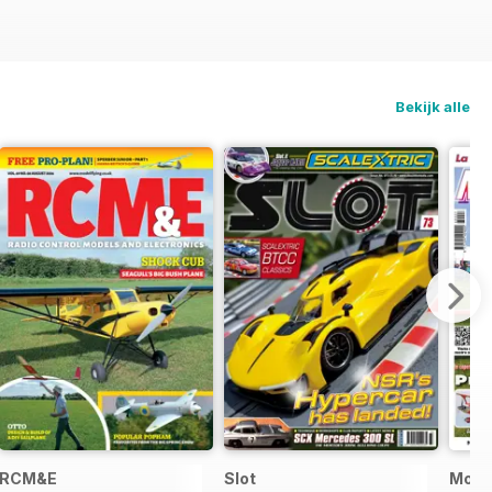
Bekijk alle
s World
RCM&E
Slot
Model