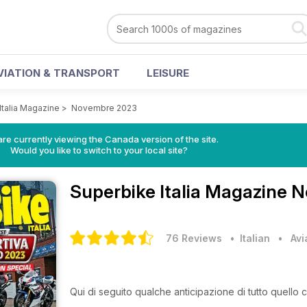
VIATION & TRANSPORT
LEISURE
Italia Magazine
>
Novembre 2023
re currently viewing the Canada version of the site.
Would you like to switch to your local site?
Superbike Italia Magazine
N
76 Reviews
• Italian
•
Avi
Qui di seguito qualche anticipazione di tutto quello