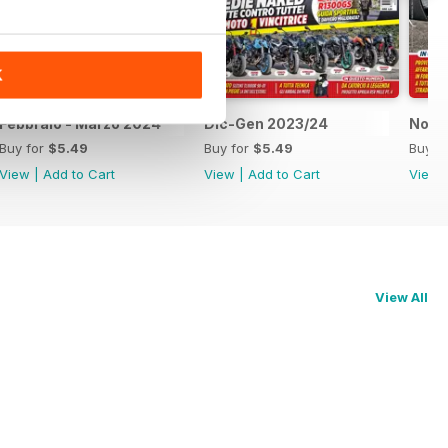
K
Febbraio - Marzo 2024
Dic-Gen 2023/24
Nove
Buy for
$5.49
Buy for
$5.49
Buy f
View
|
Add to Cart
View
|
Add to Cart
View
View All