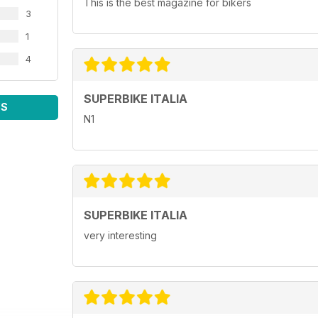
This is the best magazine for bikers
3
1
4
SUPERBIKE ITALIA
WS
N1
SUPERBIKE ITALIA
very interesting