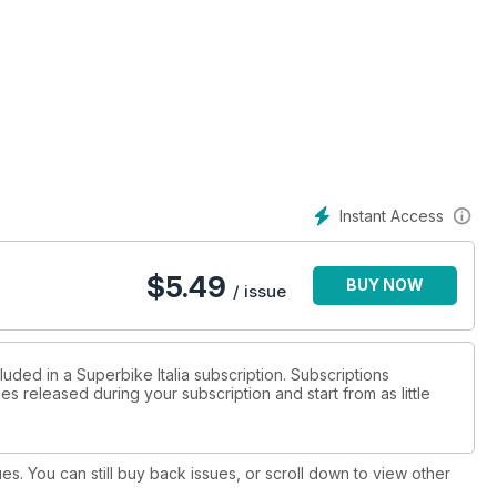
i 90, la Ninja 400 a 4 cilindri. Ma ha ancora senso oggi una
re…
n pista a Donington e sul tracciato dell’isola di Man con tre tra le
omologation Special di sempre: Ducati Panigale V4R, BMW
Instant Access
$
5.49
BUY NOW
/ issue
 Andiamo alla scoperta dei segreti (e di tutto quello che
to
luded in a Superbike Italia subscription. Subscriptions
es released during your subscription and start from as little
e di una vecchia bicilindrica SBK di 20 anni fa potesse essere
e ha ormai ben chiaro in che razza di casino si è impelagato…
ues. You can still buy back issues, or scroll down to view other