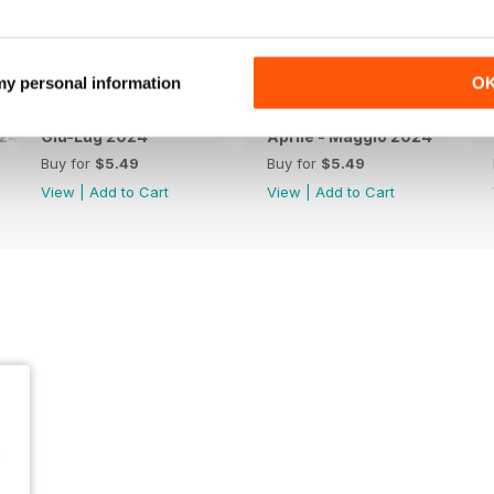
 my personal information
O
024
Giu-Lug 2024
Aprile - Maggio 2024
Buy for
$5.49
Buy for
$5.49
View
|
Add to Cart
View
|
Add to Cart