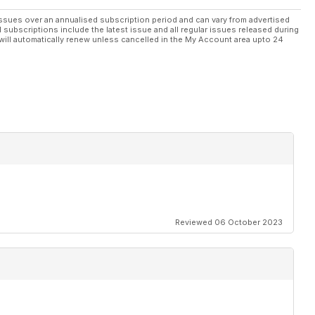
 novità, le modifiche, gli aggiornamenti e le elaborazioni alle moto
ssues over an annualised subscription period and can vary from advertised
l subscriptions include the latest issue and all regular issues released during
will automatically renew unless cancelled in the My Account area upto 24
 e facilmente migliorabile in vari aspetti, oggigiorno l’FZ1 è
maxinaked usata veloce, muscolosa ed economica
l carburante per la moto, bensì a quello per supportare i nostri
preparazione atletica, ci spiega come curare l’alimentazione per
Reviewed 06 October 2023
o di crinale dell’Appennino tosco-romagnolo. Andiamo alla