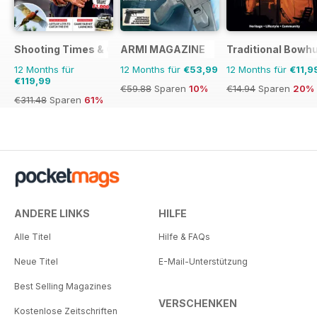
Shooting Times & Country
ARMI MAGAZINE
Traditional Bowh
12 Months für
12 Months für
€53,99
12 Months für
€11,9
€119,99
€59.88
Sparen
10%
€14.94
Sparen
20%
€311.48
Sparen
61%
ANDERE LINKS
HILFE
Alle Titel
Hilfe & FAQs
Neue Titel
E-Mail-Unterstützung
Best Selling Magazines
VERSCHENKEN
Kostenlose Zeitschriften