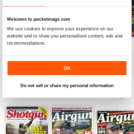
Welcome to pocketmags.com
We use cookies to improve your experience on our
website and to show you personalised content, ads and
recommendations.
October-25
Sep-25
Aug-25
Kaufen für
€5,99
Kaufen für
€5,99
Kaufen für
€5,99
Siehe
|
In den
Siehe
|
In den
Siehe
|
In den
Warenkorb
Warenkorb
Warenkorb
OK
Do not sell or share my personal information
SPECIAL EDITIONS
Alle anzeigen