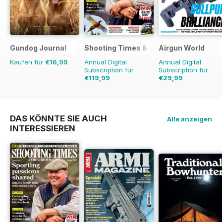
Gundog Journal
Shooting Times & Country
Airgun World
Kaufen für
€16,99
Annual Digital
Annual Digital
Subscription für
Subscription für
€119,99
€29,99
€311.48
Sparen
61%
€129.87
Sparen
77
DAS KÖNNTE SIE AUCH
Alle anzeigen
INTERESSIEREN