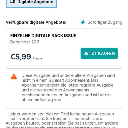
Digitale Angebote
Sofortiger Zugang
Verfügbare digitale Angebote:
EINZELNE DIGITALE BACK ISSUE
December 2011
JETZT KAUFEN
€
5,99
/ issue
Diese Ausgabe und andere ältere Ausgaben sind
nicht in einem Gunmart Abonnement. Das
Abonnement enthält die letzte reguläre Ausgabe
und die während des Abonnements
erscheinenden neuen Ausgaben und ist bereits
ab einem Betrag von
Leider werden von diesem Titel keine neuen Ausgaben
mehr veröffentlicht. Sie können immer noch ältere
Ausgaben kaufen, oder scrollen Sie nach unten, um andere
Titel zu sehen, die Sie interessieren könnten.
Die Ersparnisse werden auf der Grundlage eines vergleichbaren Kaufs